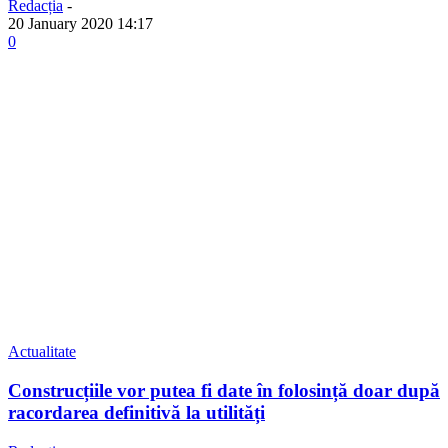
Redacția
-
20 January 2020 14:17
0
Actualitate
Construcțiile vor putea fi date în folosință doar după
racordarea definitivă la utilități