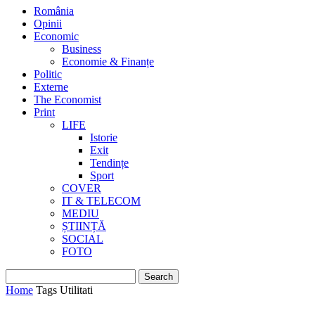
România
Opinii
Economic
Business
Economie & Finanțe
Politic
Externe
The Economist
Print
LIFE
Istorie
Exit
Tendințe
Sport
COVER
IT & TELECOM
MEDIU
ȘTIINȚĂ
SOCIAL
FOTO
Home
Tags
Utilitati