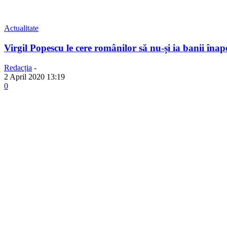
Actualitate
Virgil Popescu le cere românilor să nu-și ia banii înap
Redacția
-
2 April 2020 13:19
0