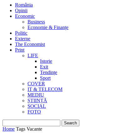
România
Opinii
Economic
Business
Economie & Finanțe
Politic
Externe
The Economist
Print
LIFE
Istorie
Exit
Tendințe
Sport
COVER
IT & TELECOM
MEDIU
ȘTIINȚĂ
SOCIAL
FOTO
Home
Tags
Vacante