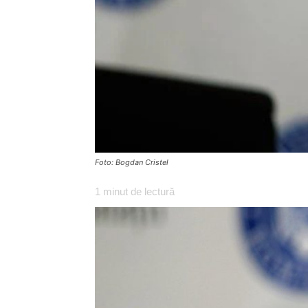
Foto: Bogdan Cristel
1
minut de lectură