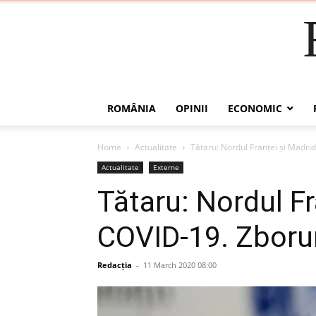
ROMÂNIA
OPINII
ECONOMIC
Home
Actualitate
Tătaru: Nordul Franței și Madrid
Actualitate
Externe
Tătaru: Nordul Fr
COVID-19. Zboruri
Redacția
-
11 March 2020 08:00