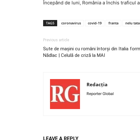
Începând de luni, România a închis traficul a
TAGS
coronavirus
covid-19
franta
nelu tat
Previous article
Sute de mașini cu români întorși din Italia fo
Nădlac | Celulă de criză la MAI
Redacția
Reporter Global
LEAVE A REPLY