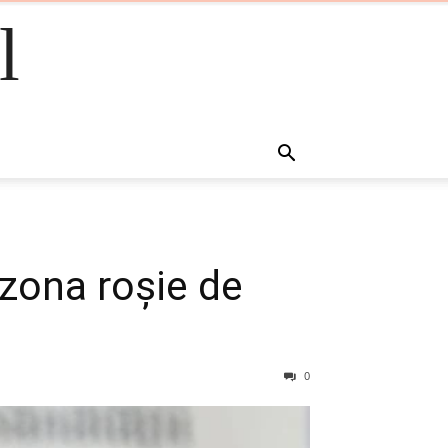
l
 zona roșie de
0