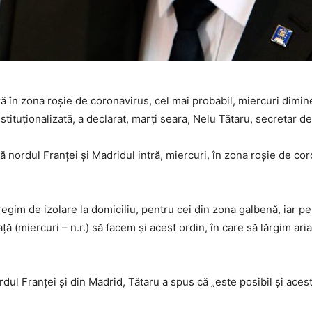
ră în zona roșie de coronavirus, cel mai probabil, miercuri dimine
stituționalizată, a declarat, marți seara, Nelu Tătaru, secretar de 
că nordul Franței și Madridul intră, miercuri, în zona roșie de co
regim de izolare la domiciliu, pentru cei din zona galbenă, iar pe
ă (miercuri – n.r.) să facem și acest ordin, în care să lărgim aria
rdul Franței și din Madrid, Tătaru a spus că „este posibil și acest