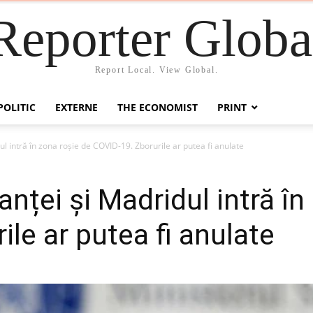
Reporter Globa
Report Local. View Global.
POLITIC
EXTERNE
THE ECONOMIST
PRINT
ul intră în zona roșie de COVID-19. Zborurile ar putea fi anulate
anței și Madridul intră în
le ar putea fi anulate