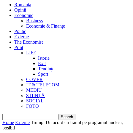
România
Opinii
Economic
Business
Economie & Finanțe
Politic
Externe
The Economist
Print
LIFE
Istorie
Exit
Tendințe
Sport
COVER
IT & TELECOM
MEDIU
ȘTIINȚĂ
SOCIAL
FOTO
Home
Externe
Trump: Un acord cu Iranul pe programul nuclear,
posibil