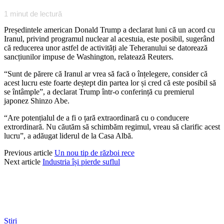
1
minut de lectură
Președintele american Donald Trump a declarat luni că un acord cu
Iranul, privind programul nuclear al acestuia, este posibil, sugerând
că reducerea unor astfel de activități ale Teheranului se datorează
sancțiunilor impuse de Washington, relatează Reuters.
“Sunt de părere că Iranul ar vrea să facă o înțelegere, consider că
acest lucru este foarte deștept din partea lor și cred că este posibil să
se întâmple”, a declarat Trump într-o conferință cu premierul
japonez Shinzo Abe.
“Are potențialul de a fi o țară extraordinară cu o conducere
extrordinară. Nu căutăm să schimbăm regimul, vreau să clarific acest
lucru”, a adăugat liderul de la Casa Albă.
Previous article
Un nou tip de război rece
Next article
Industria își pierde suflul
Știri