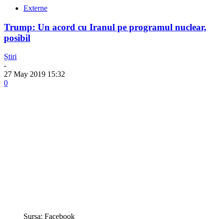
Externe
Trump: Un acord cu Iranul pe programul nuclear,
posibil
Știri
-
27 May 2019 15:32
0
Sursa: Facebook