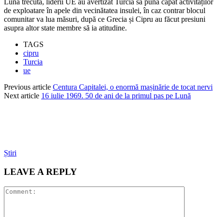
Luna trecută, liderii UE au avertizat Turcia să pună capăt activităților
de exploatare în apele din vecinătatea insulei, în caz contrar blocul
comunitar va lua măsuri, după ce Grecia și Cipru au făcut presiuni
asupra altor state membre să ia atitudine.
TAGS
cipru
Turcia
ue
Previous article
Centura Capitalei, o enormă mașinărie de tocat nervi
Next article
16 iulie 1969. 50 de ani de la primul pas pe Lună
Știri
LEAVE A REPLY