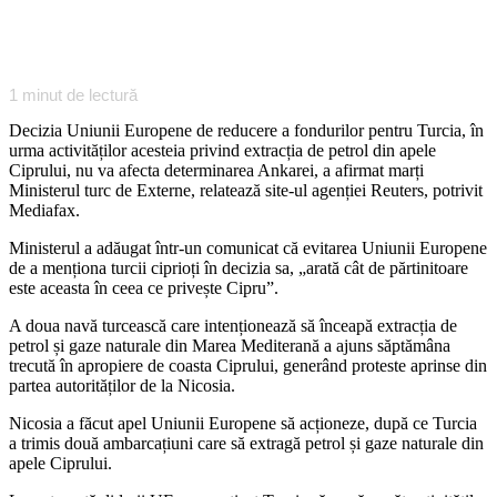
1
minut de lectură
Decizia Uniunii Europene de reducere a fondurilor pentru Turcia, în
urma activităților acesteia privind extracția de petrol din apele
Ciprului, nu va afecta determinarea Ankarei, a afirmat marți
Ministerul turc de Externe, relatează site-ul agenției Reuters, potrivit
Mediafax.
Ministerul a adăugat într-un comunicat că evitarea Uniunii Europene
de a menționa turcii ciprioți în decizia sa, „arată cât de părtinitoare
este aceasta în ceea ce privește Cipru”.
A doua navă turcească care intenționează să înceapă extracția de
petrol și gaze naturale din Marea Mediterană a ajuns săptămâna
trecută în apropiere de coasta Ciprului, generând proteste aprinse din
partea autorităților de la Nicosia.
Nicosia a făcut apel Uniunii Europene să acționeze, după ce Turcia
a trimis două ambarcațiuni care să extragă petrol și gaze naturale din
apele Ciprului.