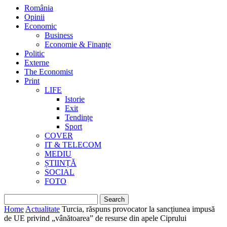
România
Opinii
Economic
Business
Economie & Finanțe
Politic
Externe
The Economist
Print
LIFE
Istorie
Exit
Tendințe
Sport
COVER
IT & TELECOM
MEDIU
ȘTIINȚĂ
SOCIAL
FOTO
Home
Actualitate
Turcia, răspuns provocator la sancțiunea impusă
de UE privind „vânătoarea” de resurse din apele Ciprului