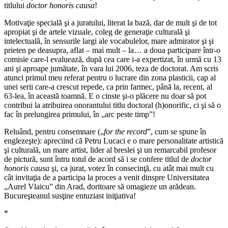
titlului
doctor honoris causa
!
Motivaţie specială şi a juratului, literat la bază, dar de mult şi de tot
apropiat şi de artele vizuale, coleg de generaţie culturală şi
intelectuală, în sensurile largi ale vocabulelor, mare admirator şi şi
prieten pe deasupra, aflat – mai mult – la… a doua participare într-o
comisie care-l evaluează, după cea care i-a expertizat, în urmă cu 13
ani şi aproape jumătate, în vara lui 2006, teza de doctorat. Am scris
atunci primul meu referat pentru o lucrare din zona plasticii, cap al
unei serii care-a crescut repede, ca prin farmec, până la, recent, al
63-lea, în această toamnă. E o cinste şi-o plăcere nu doar să pot
contribui la atribuirea onorantului titlu doctoral (h)onorific, ci şi să o
fac în prelungirea primului, în „arc peste timp”!
Reluând, pentru consemnare („
for the record
”, cum se spune în
englezeşte): apreciind că Petru Lucaci e o mare personalitate artistică
şi culturală, un mare artist, lider al breslei şi un remarcabil profesor
de pictură, sunt întru totul de acord să i se confere titlul de
doctor
honoris causa
şi, ca jurat, votez în consecinţă, cu atât mai mult cu
cât invitaţia de a participa la proces a venit dinspre Universitatea
„Aurel Vlaicu” din Arad, doritoare să omagieze un arădean.
Bucureşteanul susţine entuziast iniţiativa!
*