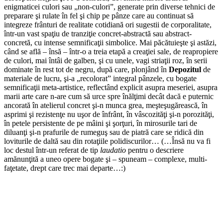
enigmaticei culori sau „non-culori”, generate prin diverse tehnici de
preparare şi rulate în fel şi chip pe pânze care au continuat să
integreze frânturi de realitate cotidiană ori sugestii de corporalitate,
într-un vast spaţiu de tranziţie concret-abstractă sau abstract-
concretă, cu intense semnificaţii simbolice. Mai păcătuieşte şi astăzi,
când se află – însă – într-o a treia etapă a creaţiei sale, de reapropiere
de culori, mai întâi de galben, şi cu unele, vagi striaţii roz, în serii
dominate în rest tot de negru, după care, plonjând în
Depozitul
de
materiale de lucru, şi-a „recolorat” integral pânzele, cu bogate
semnificaţii meta-artistice, reflectând explicit asupra meseriei, asupra
marii arte care n-are cum să urce spre înălţimi decât dacă e puternic
ancorată în atelierul concret şi-n munca grea, meşteşugărească, în
asprimi şi rezistenţe nu uşor de înfrânt, în vâscozităţi şi-n porozităţi,
în petele persistente de pe mâini şi şorţuri, în mirosurile tari de
diluanţi şi-n prafurile de rumeguş sau de piatră care se ridică din
loviturile de daltă sau din rotaţiile polidiscurilor… (…Însă nu va fi
loc destul într-un referat de tip
laudatio
pentru o descriere
amănunţită a uneo opere bogate şi – spuneam – complexe, multi-
faţetate, drept care trec mai departe…:)