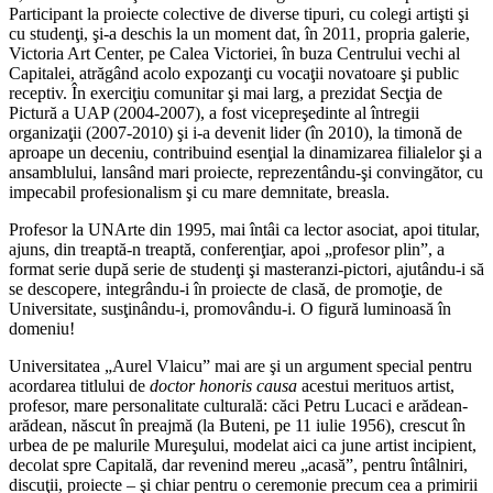
Participant la proiecte colective de diverse tipuri, cu colegi artişti şi
cu studenţi, şi-a deschis la un moment dat, în 2011, propria galerie,
Victoria Art Center, pe Calea Victoriei, în buza Centrului vechi al
Capitalei, atrăgând acolo expozanţi cu vocaţii novatoare şi public
receptiv. În exerciţiu comunitar şi mai larg, a prezidat Secţia de
Pictură a UAP (2004-2007), a fost vicepreşedinte al întregii
organizaţii (2007-2010) şi i-a devenit lider (în 2010), la timonă de
aproape un deceniu, contribuind esenţial la dinamizarea filialelor şi a
ansamblului, lansând mari proiecte, reprezentându-şi convingător, cu
impecabil profesionalism şi cu mare demnitate, breasla.
Profesor la UNArte din 1995, mai întâi ca lector asociat, apoi titular,
ajuns, din treaptă-n treaptă, conferenţiar, apoi „profesor plin”, a
format serie după serie de studenţi şi masteranzi-pictori, ajutându-i să
se descopere, integrându-i în proiecte de clasă, de promoţie, de
Universitate, susţinându-i, promovându-i. O figură luminoasă în
domeniu!
Universitatea „Aurel Vlaicu” mai are şi un argument special pentru
acordarea titlului de
doctor honoris causa
acestui merituos artist,
profesor, mare personalitate culturală: căci Petru Lucaci e arădean-
arădean, născut în preajmă (la Buteni, pe 11 iulie 1956), crescut în
urbea de pe malurile Mureşului, modelat aici ca june artist incipient,
decolat spre Capitală, dar revenind mereu „acasă”, pentru întâlniri,
discuţii, proiecte – şi chiar pentru o ceremonie precum cea a primirii