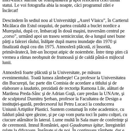
statui. Le voi fotografia abia la noapte, căci programul zilei e
încărcat!
Descindem în sediul nou al Universităţii „Aurel Vlaicu”, în Cartierul
Micălaca din Estul oraşului, de partea cealaltă a buclei nordice a
Mureşului, după ce, îmbarcaţi în două maşini, traversăm centrul pe
„corso”, urmând apoi un traseu semicircular, de-a lungul unei bune
părţi a falezei râului, înălţate după marea inundaţie din 1970 şi
finalizată după cea din 1975. Atmosferă plăcută, zi însorită,
primăvăratecă, într-un început atipic de noiembrie. Între timp ştim că
vremea a rămas neobşnuit de frumoasă şi de caldă până-n mijlocul
lunii.
Atmosferă foarte plăcută şi la Universitate, pe măsura
evenimentului. Toată lumea zâmbeşte! Ca profesor la Universitatea
din Bucureşti, fac parte din Comisia de acordare a titlului şi de
elaborare a
laudatio
, prezidată de rectoriţa Ramona Lile, alături de
Marilena Preda-Sânc şi de Adrian Guţă, care predau la UNArte, şi
de sculptorul Dumitru Şerban, profesor la Facultatea de Design a
instituţiei-gazdă, predecesorul lui Petru Lucaci la conducerea
Uniunii Artiştilor Plastici. Suntem costumaţi în robe academice, cu
falduri până spre glezne, şi pe cap vom purta toci în patru colţuri, cu
ciucure atârnător în lateral. Lume multă în Sala mare de conferinţe şi
de ceremonii. Imnul României, apoi
Gaudeamus igitur
, înregistrări
rulate la difuzoare, îngânate şi de noi. În continuare zâmbete, dar e