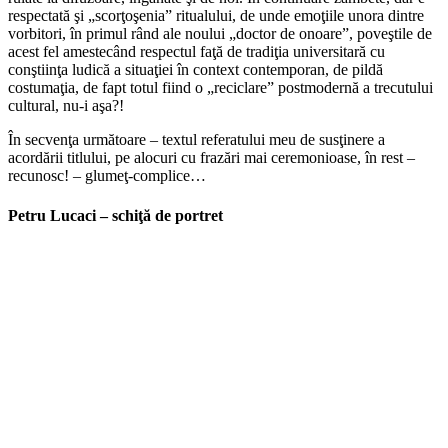
respectată şi „scorţoşenia” ritualului, de unde emoţiile unora dintre
vorbitori, în primul rând ale noului „doctor de onoare”, poveştile de
acest fel amestecând respectul faţă de tradiţia universitară cu
conştiinţa ludică a situaţiei în context contemporan, de pildă
costumaţia, de fapt totul fiind o „reciclare” postmodernă a trecutului
cultural, nu-i aşa?!
În secvenţa următoare – textul referatului meu de susţinere a
acordării titlului, pe alocuri cu frazări mai ceremonioase, în rest –
recunosc! – glumeţ-complice…
Petru Lucaci – schiţă de portret