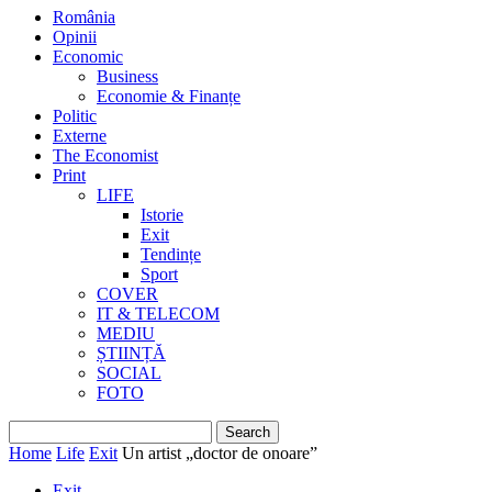
România
Opinii
Economic
Business
Economie & Finanțe
Politic
Externe
The Economist
Print
LIFE
Istorie
Exit
Tendințe
Sport
COVER
IT & TELECOM
MEDIU
ȘTIINȚĂ
SOCIAL
FOTO
Home
Life
Exit
Un artist „doctor de onoare”
Exit