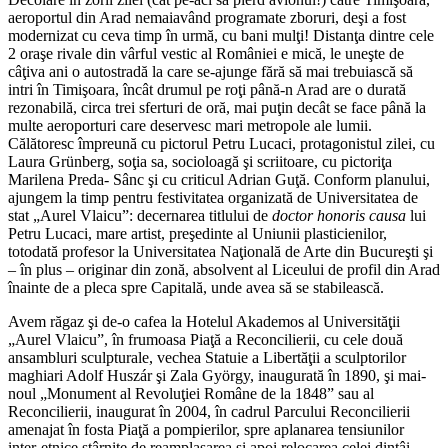
aeroportul din Arad nemaiavând programate zboruri, deşi a fost
modernizat cu ceva timp în urmă, cu bani mulţi! Distanţa dintre cele
2 oraşe rivale din vârful vestic al României e mică, le uneşte de
câţiva ani o autostradă la care se-ajunge fără să mai trebuiască să
intri în Timişoara, încât drumul pe roţi până-n Arad are o durată
rezonabilă, circa trei sferturi de oră, mai puţin decât se face până la
multe aeroporturi care deservesc mari metropole ale lumii.
Călătoresc împreună cu pictorul Petru Lucaci, protagonistul zilei, cu
Laura Grünberg, soţia sa, socioloagă şi scriitoare, cu pictoriţa
Marilena Preda- Sânc şi cu criticul Adrian Guţă. Conform planului,
ajungem la timp pentru festivitatea organizată de Universitatea de
stat „Aurel Vlaicu”: decernarea titlului de
doctor honoris causa
lui
Petru Lucaci, mare artist, preşedinte al Uniunii plasticienilor,
totodată profesor la Universitatea Naţională de Arte din Bucureşti şi
– în plus – originar din zonă, absolvent al Liceului de profil din Arad
înainte de a pleca spre Capitală, unde avea să se stabilească.
Avem răgaz şi de-o cafea la Hotelul Akademos al Universităţii
„Aurel Vlaicu”, în frumoasa Piaţă a Reconcilierii, cu cele două
ansambluri sculpturale, vechea Statuie a Libertăţii a sculptorilor
maghiari Adolf Huszár şi Zala György, inaugurată în 1890, şi mai-
noul „Monument al Revoluţiei Române de la 1848” sau al
Reconcilierii, inaugurat în 2004, în cadrul Parcului Reconcilierii
amenajat în fosta Piaţă a pompierilor, spre aplanarea tensiunilor
inter-etnice stârnite de reamplasarea şi apoi relocarea celei dintâi