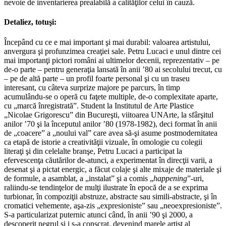
nevoie de inventarierea prealabilă a calităţilor celui în cauză.
Detaliez, totuşi:
Începând cu ce e mai important şi mai durabil: valoarea artistului,
anvergura şi profunzimea creaţiei sale. Petru Lucaci e unul dintre cei
mai importanţi pictori români ai ultimelor decenii, reprezentativ – pe
de-o parte – pentru generaţia lansată în anii ’80 ai secolului trecut, cu
– pe de altă parte – un profil foarte personal şi cu un traseu
interesant, cu câteva surprize majore pe parcurs, în timp
acumulându-se o operă cu faţete multiple, de-o complexitate aparte,
cu „marcă înregistrată”. Student la Institutul de Arte Plastice
„Nicolae Grigorescu” din Bucureşti, viitoarea UNArte, la sfârşitul
anilor ’70 şi la începutul anilor ’80 (1978-1982), deci format în anii
de „coacere” a „noului val” care avea să-şi asume postmodernitatea
ca etapă de istorie a creativităţii vizuale, în omologie cu colegii
literaţi şi din celelalte branşe, Petru Lucaci a participat la
efervescenţa căutărilor de-atunci, a experimentat în direcţii varii, a
desenat şi a pictat energic, a făcut colaje şi alte mixaje de materiale şi
de formule, a asamblat, a „instalat” şi a comis „
happening
”-uri,
raliindu-se tendinţelor de mulţi ilustrate în epocă de a se exprima
turbionar, în compoziţii abstruze, abstracte sau simili-abstracte, şi în
cromatici vehemente, aşa-zis „expresioniste” sau „neoexpresioniste”.
S-a particularizat puternic atunci când, în anii ’90 şi 2000, a
descoperit negrul şi i s-a conscrat, devenind marele artist al