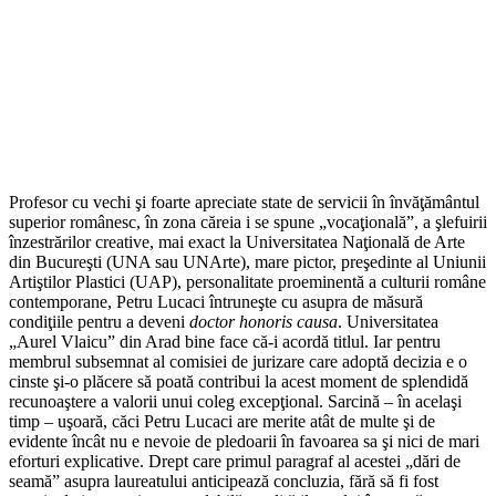
Profesor cu vechi şi foarte apreciate state de servicii în învăţământul
superior românesc, în zona căreia i se spune „vocaţională”, a şlefuirii
înzestrărilor creative, mai exact la Universitatea Naţională de Arte
din Bucureşti (UNA sau UNArte), mare pictor, preşedinte al Uniunii
Artiştilor Plastici (UAP), personalitate proeminentă a culturii române
contemporane, Petru Lucaci întruneşte cu asupra de măsură
condiţiile pentru a deveni
doctor honoris causa
. Universitatea
„Aurel Vlaicu” din Arad bine face că-i acordă titlul. Iar pentru
membrul subsemnat al comisiei de jurizare care adoptă decizia e o
cinste şi-o plăcere să poată contribui la acest moment de splendidă
recunoaştere a valorii unui coleg excepţional. Sarcină – în acelaşi
timp – uşoară, căci Petru Lucaci are merite atât de multe şi de
evidente încât nu e nevoie de pledoarii în favoarea sa şi nici de mari
eforturi explicative. Drept care primul paragraf al acestei „dări de
seamă” asupra laureatului anticipează concluzia, fără să fi fost