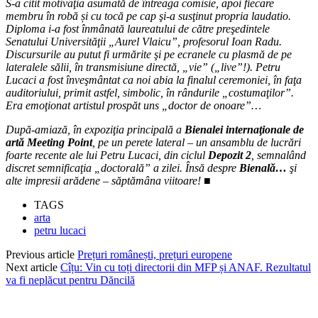
S-a citit motivaţia asumată de întreaga comisie, apoi fiecare
membru în robă și cu tocă pe cap şi-a susţinut propria laudatio.
Diploma i-a fost înmânată laureatului de către preşedintele
Senatului Universităţii „Aurel Vlaicu”, profesorul Ioan Radu.
Discursurile au putut fi urmărite şi pe ecranele cu plasmă de pe
lateralele sălii, în transmisiune directă, „vie” („live”!). Petru
Lucaci a fost înveşmântat ca noi abia la finalul ceremoniei, în faţa
auditoriului, primit astfel, simbolic, în rândurile „costumaţilor”.
Era emoţionat artistul prospăt uns „doctor de onoare”…
După-amiază, în expoziţia principală a
Bienalei internaţionale de
artă Meeting Point
, pe un perete lateral – un ansamblu de lucrări
foarte recente ale lui Petru Lucaci, din ciclul
Depozit 2
, semnalând
discret semnificaţia „doctorală” a zilei. Însă despre
Bienală…
şi
alte impresii arădene – săptămâna viitoare!
■
TAGS
arta
petru lucaci
Previous article
Prețuri românești, prețuri europene
Next article
Cîțu: Vin cu toți directorii din MFP și ANAF. Rezultatul
va fi neplăcut pentru Dăncilă