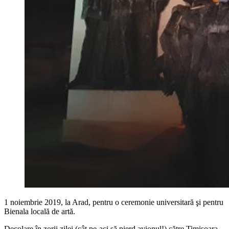
1 noiembrie 2019, la Arad, pentru o ceremonie universitară şi pentru
Bienala locală de artă.
Decolare în zorii zilei (cât pe-aci să pierd avionul!) către Timişoara,