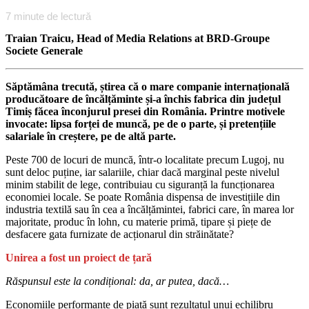
7
minute de lectură
Traian Traicu, Head of Media Relations at BRD-Groupe
Societe Generale
Săptămâna trecută, știrea că o mare companie internațională
producătoare de încălțăminte și-a închis fabrica din județul
Timiș făcea înconjurul presei din România. Printre motivele
invocate: lipsa forței de muncă, pe de o parte, și pretențiile
salariale în creștere, pe de altă parte.
Peste 700 de locuri de muncă, într-o localitate precum Lugoj, nu
sunt deloc puține, iar salariile, chiar dacă marginal peste nivelul
minim stabilit de lege, contribuiau cu siguranță la funcționarea
economiei locale. Se poate România dispensa de investițiile din
industria textilă sau în cea a încălțămintei, fabrici care, în marea lor
majoritate, produc în lohn, cu materie primă, tipare și piețe de
desfacere gata furnizate de acționarul din străinătate?
Unirea a fost un proiect de țară
Răspunsul este la condițional: da, ar putea, dacă…
Economiile performante de piață sunt rezultatul unui echilibru