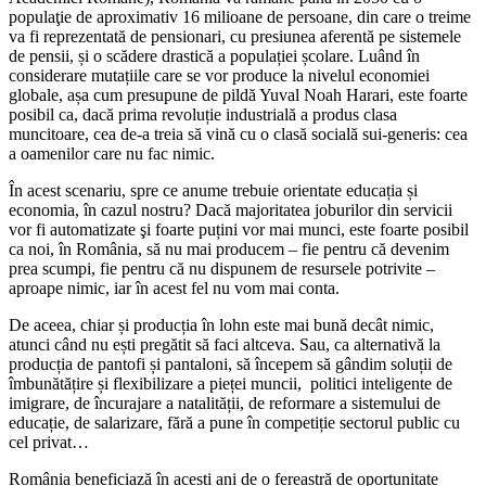
populaţie de aproximativ 16 milioane de persoane, din care o treime
va fi reprezentată de pensionari, cu presiunea aferentă pe sistemele
de pensii, și o scădere drastică a populației școlare. Luând în
considerare mutațiile care se vor produce la nivelul economiei
globale, așa cum presupune de pildă Yuval Noah Harari, este foarte
posibil ca, dacă prima revoluție industrială a produs clasa
muncitoare, cea de-a treia să vină cu o clasă socială sui-generis: cea
a oamenilor care nu fac nimic.
În acest scenariu, spre ce anume trebuie orientate educația și
economia, în cazul nostru? Dacă majoritatea joburilor din servicii
vor fi automatizate şi foarte puțini vor mai munci, este foarte posibil
ca noi, în România, să nu mai producem – fie pentru că devenim
prea scumpi, fie pentru că nu dispunem de resursele potrivite –
aproape nimic, iar în acest fel nu vom mai conta.
De aceea, chiar și producția în lohn este mai bună decât nimic,
atunci când nu ești pregătit să faci altceva. Sau, ca alternativă la
producția de pantofi și pantaloni, să începem să gândim soluții de
îmbunătățire și flexibilizare a pieței muncii, politici inteligente de
imigrare, de încurajare a natalității, de reformare a sistemului de
educație, de salarizare, fără a pune în competiție sectorul public cu
cel privat…
România beneficiază în acești ani de o fereastră de oportunitate