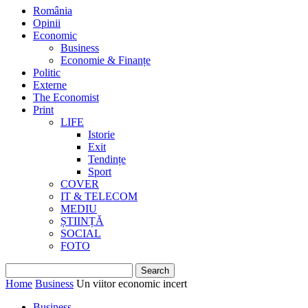
România
Opinii
Economic
Business
Economie & Finanțe
Politic
Externe
The Economist
Print
LIFE
Istorie
Exit
Tendințe
Sport
COVER
IT & TELECOM
MEDIU
ȘTIINȚĂ
SOCIAL
FOTO
Home
Business
Un viitor economic incert
Business