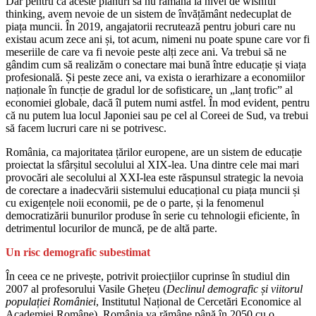
Dar pentru ca aceste planuri să nu rămână la nivel de wishful
thinking, avem nevoie de un sistem de învățământ nedecuplat de
piața muncii. În 2019, angajatorii recrutează pentru joburi care nu
existau acum zece ani și, tot acum, nimeni nu poate spune care vor fi
meseriile de care va fi nevoie peste alți zece ani. Va trebui să ne
gândim cum să realizăm o conectare mai bună între educație și viața
profesională. Și peste zece ani, va exista o ierarhizare a economiilor
naționale în funcție de gradul lor de sofisticare, un „lanț trofic” al
economiei globale, dacă îl putem numi astfel. În mod evident, pentru
că nu putem lua locul Japoniei sau pe cel al Coreei de Sud, va trebui
să facem lucruri care ni se potrivesc.
România, ca majoritatea țărilor europene, are un sistem de educație
proiectat la sfârșitul secolului al XIX-lea. Una dintre cele mai mari
provocări ale secolului al XXI-lea este răspunsul strategic la nevoia
de corectare a inadecvării sistemului educațional cu piața muncii și
cu exigențele noii economii, pe de o parte, și la fenomenul
democratizării bunurilor produse în serie cu tehnologii eficiente, în
detrimentul locurilor de muncă, pe de altă parte.
Un risc demografic subestimat
În ceea ce ne privește, potrivit proiecțiilor cuprinse în studiul din
2007 al profesorului Vasile Ghețeu (
Declinul demografic și viitorul
populației României
, Institutul Național de Cercetări Economice al
Academiei Române), România va rămâne până în 2050 cu o