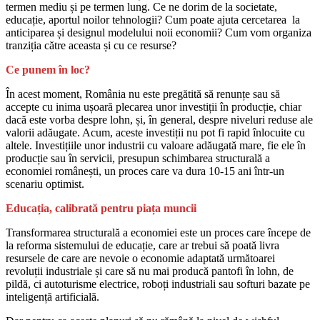
termen mediu și pe termen lung. Ce ne dorim de la societate,
educație, aportul noilor tehnologii? Cum poate ajuta cercetarea la
anticiparea și designul modelului noii economii? Cum vom organiza
tranziția către aceasta și cu ce resurse?
Ce punem în loc?
În acest moment, România nu este pregătită să renunțe sau să
accepte cu inima ușoară plecarea unor investiții în producție, chiar
dacă este vorba despre lohn, și, în general, despre niveluri reduse ale
valorii adăugate. Acum, aceste investiții nu pot fi rapid înlocuite cu
altele. Investițiile unor industrii cu valoare adăugată mare, fie ele în
producție sau în servicii, presupun schimbarea structurală a
economiei românești, un proces care va dura 10-15 ani într-un
scenariu optimist.
Educația, calibrată pentru piața muncii
Transformarea structurală a economiei este un proces care începe de
la reforma sistemului de educație, care ar trebui să poată livra
resursele de care are nevoie o economie adaptată următoarei
revoluții industriale și care să nu mai producă pantofi în lohn, de
pildă, ci autoturisme electrice, roboți industriali sau softuri bazate pe
inteligență artificială.