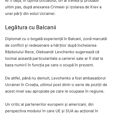
Ar fi deja, în opinia oficialului, un al treilea și probabil
ultim pas, după anexarea Crimeei și izolarea de Kiev a
unei părți din estul Ucrainei.
Legătura cu Balcanii
Diplomat cu o bogată experiență în Balcani, zonă marcată
de conflict și redesenare a hărților după încheierea
Războiului Rece, Oleksandr Levchenko sugerează că
tocmai această particularitate a carierei sale ar fi stat la
baza numirii în funcția pe care o ocupă în prezent.
De altfel, până nu demult, Levchenko a fost ambasadorul
Ucrainei în Croația, ultimul post dintr-o serie de poziții de
acest nivel sau apropiate pe care le ocupase în regiune.
Un critic al partenerilor europeni și americani, din
perspectiva modului în care UE și SUA au acționat în