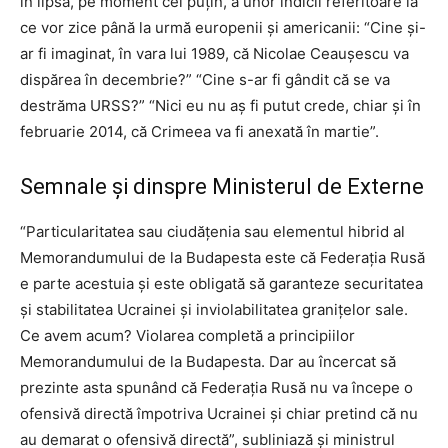
în lipsa, pe moment cel puțin, a unor indicii referitoare la
ce vor zice până la urmă europenii și americanii: “Cine și-
ar fi imaginat, în vara lui 1989, că Nicolae Ceaușescu va
dispărea în decembrie?” “Cine s-ar fi gândit că se va
destrăma URSS?” “Nici eu nu aș fi putut crede, chiar și în
februarie 2014, că Crimeea va fi anexată în martie”.
Semnale și dinspre Ministerul de Externe
“Particularitatea sau ciudățenia sau elementul hibrid al
Memorandumului de la Budapesta este că Federația Rusă
e parte acestuia și este obligată să garanteze securitatea
și stabilitatea Ucrainei și inviolabilitatea granițelor sale.
Ce avem acum? Violarea completă a principiilor
Memorandumului de la Budapesta. Dar au încercat să
prezinte asta spunând că Federația Rusă nu va începe o
ofensivă directă împotriva Ucrainei și chiar pretind că nu
au demarat o ofensivă directă”, subliniază și ministrul