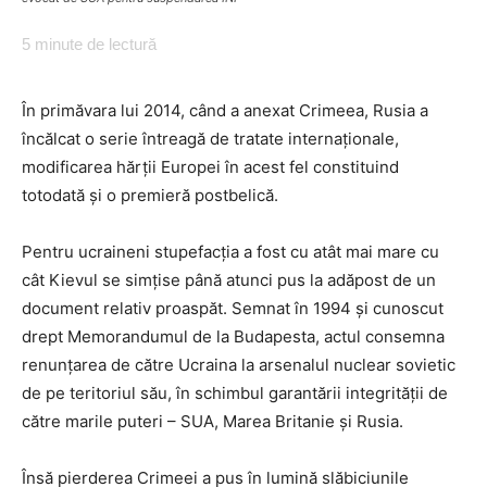
5
minute de lectură
În primăvara lui 2014, când a anexat Crimeea, Rusia a
încălcat o serie întreagă de tratate internaționale,
modificarea hărții Europei în acest fel constituind
totodată și o premieră postbelică.
Pentru ucraineni stupefacția a fost cu atât mai mare cu
cât Kievul se simțise până atunci pus la adăpost de un
document relativ proaspăt. Semnat în 1994 și cunoscut
drept Memorandumul de la Budapesta, actul consemna
renunțarea de către Ucraina la arsenalul nuclear sovietic
de pe teritoriul său, în schimbul garantării integrității de
către marile puteri – SUA, Marea Britanie și Rusia.
Însă pierderea Crimeei a pus în lumină slăbiciunile