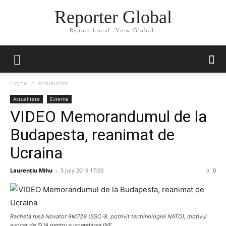
Reporter Global
Report Local. View Global.
Home
Actualitate
Actualitate
Externe
VIDEO Memorandumul de la
Budapesta, reanimat de
Ucraina
Laurențiu Mihu
-
5 July 2019 17:00
0
Racheta rusă Novator 9M729 (SSC-8, potrivit terminologiei NATO), motivul
evocat de SUA pentru suspendarea INF