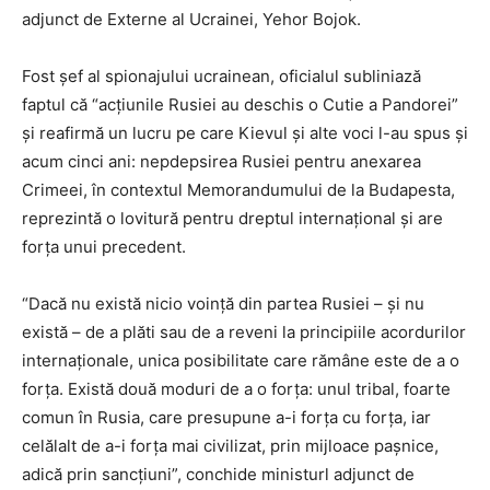
adjunct de Externe al Ucrainei, Yehor Bojok.
Fost șef al spionajului ucrainean, oficialul subliniază
faptul că “acțiunile Rusiei au deschis o Cutie a Pandorei”
și reafirmă un lucru pe care Kievul și alte voci l-au spus și
acum cinci ani: nepdepsirea Rusiei pentru anexarea
Crimeei, în contextul Memorandumului de la Budapesta,
reprezintă o lovitură pentru dreptul internațional și are
forța unui precedent.
“Dacă nu există nicio voință din partea Rusiei – și nu
există – de a plăti sau de a reveni la principiile acordurilor
internaționale, unica posibilitate care rămâne este de a o
forța. Există două moduri de a o forța: unul tribal, foarte
comun în Rusia, care presupune a-i forța cu forța, iar
celălalt de a-i forța mai civilizat, prin mijloace pașnice,
adică prin sancțiuni”, conchide ministurl adjunct de