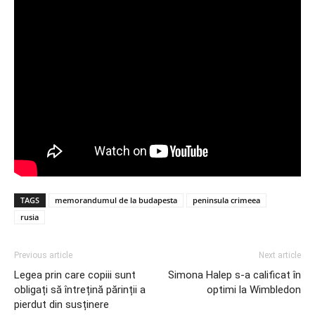
TAGS
memorandumul de la budapesta
peninsula crimeea
rusia
Previous article
Next article
Legea prin care copiii sunt
Simona Halep s-a calificat în
obligați să întrețină părinții a
optimi la Wimbledon
pierdut din susținere