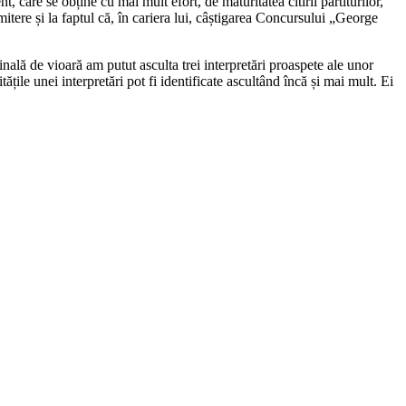
, care se obține cu mai mult efort, de maturitatea citirii partiturilor,
imitere și la faptul că, în cariera lui, câștigarea Concursului „George
nală de vioară am putut asculta trei interpretări proaspete ale unor
tățile unei interpretări pot fi identificate ascultând încă și mai mult. Ei