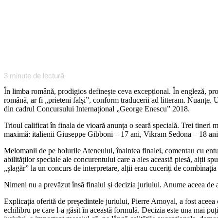
3
minute de lectură
În limba română, prodigios definește ceva excepțional. În engleză, prod
română, ar fi „prieteni falși”, conform traducerii ad litteram. Nuanțe. 
din cadrul Concursului Internațional „George Enescu” 2018.
Trioul calificat în finala de vioară anunța o seară specială. Trei tineri 
maximă: italienii Giuseppe Gibboni – 17 ani, Vikram Sedona – 18 ani 
Melomanii de pe holurile Ateneului, înaintea finalei, comentau cu entuz
abilităților speciale ale concurentului care a ales această piesă, alții
„șlagăr” la un concurs de interpretare, alții erau cuceriți de combinația
Nimeni nu a prevăzut însă finalul și decizia juriului. Anume aceea de
Explicația oferită de președintele juriului, Pierre Amoyal, a fost aceea 
echilibru pe care l-a găsit în această formulă. Decizia este una mai puți