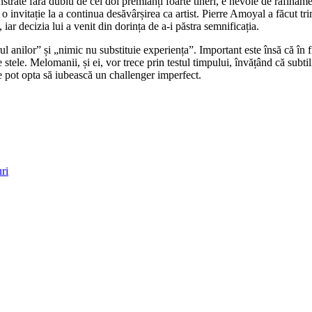
trate fără dubiu de cei doi premianți foarte tineri, e nevoie de rafinament
 o invitație la a continua desăvârșirea ca artist. Pierre Amoyal a făcut tr
ar decizia lui a venit din dorința de a-i păstra semnificația.
anilor” și „nimic nu substituie experiența”. Important este însă că în fi
stele. Melomanii, și ei, vor trece prin testul timpului, învățând că subtili
e pot opta să iubească un challenger imperfect.
uri