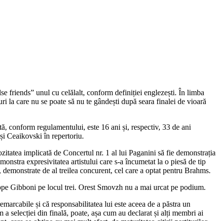
e friends” unul cu celălalt, conform definiției englezești. În limba
ri la care nu se poate să nu te gândești după seara finalei de vioară
rstă, conform regulamentului, este 16 ani și, respectiv, 33 de ani
i Ceaikovski în repertoriu.
itatea implicată de Concertul nr. 1 al lui Paganini să fie demonstrația
monstra expresivitatea artistului care s-a încumetat la o piesă de tip
ță, demonstrate de al treilea concurent, cel care a optat pentru Brahms.
eppe Gibboni pe locul trei. Orest Smovzh nu a mai urcat pe podium.
remarcabile și că responsabilitatea lui este aceea de a păstra un
 a selecției din finală, poate, așa cum au declarat și alți membri ai