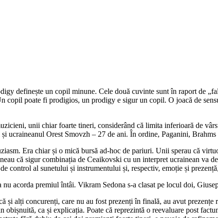
igy definește un copil minune. Cele două cuvinte sunt în raport de „fals
Un copil poate fi prodigios, un prodigy e sigur un copil. O joacă de sensu
muzicieni, unii chiar foarte tineri, considerând că limita inferioară de vâ
și ucraineanul Orest Smovzh – 27 de ani. În ordine, Paganini, Brahms ș
iasm. Era chiar și o mică bursă ad-hoc de pariuri. Unii sperau că virtuoz
 spuneau că sigur combinația de Ceaikovski cu un interpret ucrainean va de
 de control al sunetului și instrumentului și, respectiv, emoție și prezen
 a nu acorda premiul întâi. Vikram Sedona s-a clasat pe locul doi, Gius
că și alți concurenți, care nu au fost prezenți în finală, au avut prezențe 
n obișnuită, ca și explicația. Poate că reprezintă o reevaluare post factum