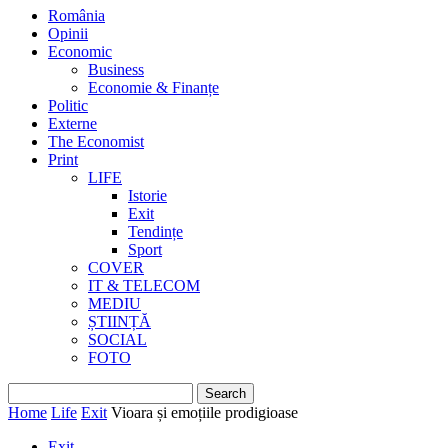
România
Opinii
Economic
Business
Economie & Finanțe
Politic
Externe
The Economist
Print
LIFE
Istorie
Exit
Tendințe
Sport
COVER
IT & TELECOM
MEDIU
ȘTIINȚĂ
SOCIAL
FOTO
Home
Life
Exit
Vioara și emoțiile prodigioase
Exit