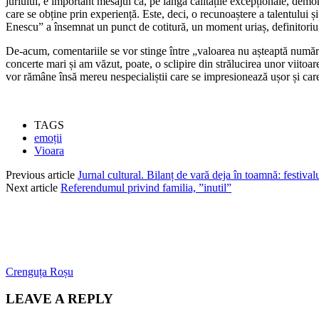
juriului, e important mesajul că, pe lângă calitățile excepționale, demons
care se obține prin experiență. Este, deci, o recunoaștere a talentului și
Enescu” a însemnat un punct de cotitură, un moment uriaș, definitoriu, i
De-acum, comentariile se vor stinge între „valoarea nu așteaptă numărul 
concerte mari și am văzut, poate, o sclipire din strălucirea unor viitoare 
vor rămâne însă mereu nespecialiștii care se impresionează ușor și car
TAGS
emoții
Vioara
Previous article
Jurnal cultural. Bilanț de vară deja în toamnă: festival
Next article
Referendumul privind familia, ”inutil”
Crenguța Roșu
LEAVE A REPLY