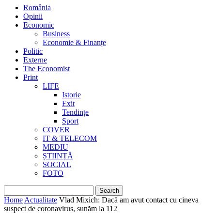
România
Opinii
Economic
Business
Economie & Finanțe
Politic
Externe
The Economist
Print
LIFE
Istorie
Exit
Tendințe
Sport
COVER
IT & TELECOM
MEDIU
ȘTIINȚĂ
SOCIAL
FOTO
Home
Actualitate
Vlad Mixich: Dacă am avut contact cu cineva
suspect de coronavirus, sunăm la 112