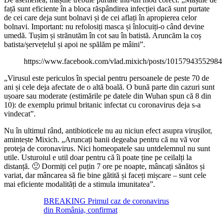
față sunt eficiente în a bloca răspândirea infecției dacă sunt purtate
de cei care deja sunt bolnavi și de cei aflați în apropierea celor
bolnavi. Important: nu refolosiți masca și înlocuiți-o când devine
umedă. Tușim și strănutăm în cot sau în batistă. Aruncăm la coș
batista/șervețelul și apoi ne spălăm pe mâini”.
https://www.facebook.com/vlad.mixich/posts/1015794355298
„Virusul este periculos în special pentru persoanele de peste 70 de
ani și cele deja afectate de o altă boală. O bună parte din cazuri sunt
ușoare sau moderate (estimările pe datele din Wuhan spun că 8 din
10): de exemplu primul britanic infectat cu coronavirus deja s-a
vindecat”.
Nu în ultimul rând, antibioticele nu au niciun efect asupra virușilor,
amintește Mixich. „Aruncați banii degeaba pentru că nu vă vor
proteja de coronavirus. Nici homeopatele sau untdelemnul nu sunt
utile. Usturoiul e util doar pentru că îi poate ține pe ceilalți la
distanță. 🙂 Dormiți cel puțin 7 ore pe noapte, mâncați sănătos și
variat, dar mâncarea să fie bine gătită și faceți mișcare – sunt cele
mai eficiente modalități de a stimula imunitatea”.
BREAKING Primul caz de coronavirus
din România, confirmat