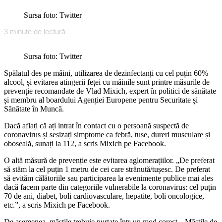
Sursa foto: Twitter
3
minute de lectură
Sursa foto: Twitter
Spălatul des pe mâini, utilizarea de dezinfectanți cu cel puțin 60%
alcool, și evitarea atingerii feței cu mâinile sunt printre măsurile de
prevenție recomandate de Vlad Mixich, expert în politici de sănătate
și membru al boardului Agenției Europene pentru Securitate și
Sănătate în Muncă.
Dacă aflați că ați intrat în contact cu o persoană suspectă de
coronavirus și sesizați simptome ca febră, tuse, dureri musculare și
oboseală, sunați la 112, a scris Mixich pe Facebook.
O altă măsură de prevenție este evitarea aglomerațiilor. „De preferat
să stăm la cel puțin 1 metru de cei care strănută/tușesc. De preferat
să evităm călătoriile sau participarea la evenimente publice mai ales
dacă facem parte din categoriile vulnerabile la coronavirus: cel puțin
70 de ani, diabet, boli cardiovasculare, hepatite, boli oncologice,
etc.”, a scris Mixich pe Facebook.
De asemenea, măștile trebuie purtate într-un mod corect. „Măștile de