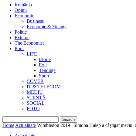
România
Opinii
Economic
Business
Economie & Finanțe
Politic
Externe
The Economist
Print
LIFE
Istorie
Exit
Tendințe
Sport
COVER
IT & TELECOM
MEDIU
ȘTIINȚĂ
SOCIAL
FOTO
Home
Actualitate
Wimbledon 2019 | Simona Halep a câștigat meciul di
Actualitate