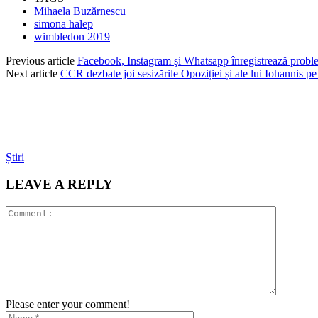
Mihaela Buzărnescu
simona halep
wimbledon 2019
Previous article
Facebook, Instagram şi Whatsapp înregistrează proble
Next article
CCR dezbate joi sesizările Opoziției și ale lui Iohannis p
Știri
LEAVE A REPLY
Please enter your comment!