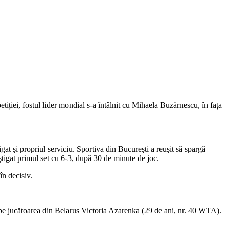
iei, fostul lider mondial s-a întâlnit cu Mihaela Buzărnescu, în fața
at şi propriul serviciu. Sportiva din Bucureşti a reuşit să spargă
ştigat primul set cu 6-3, după 30 de minute de joc.
în decisiv.
, pe jucătoarea din Belarus Victoria Azarenka (29 de ani, nr. 40 WTA).