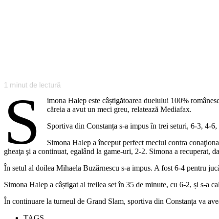
1
minut de lectură
S
imona Halep este câștigătoarea duelului 100% românesc d
căreia a avut un meci greu, relatează Mediafax.
Sportiva din Constanța s-a impus în trei seturi, 6-3, 4-6,
Simona Halep a început perfect meciul contra conaţionalei
gheaţa şi a continuat, egalând la game-uri, 2-2. Simona a recuperat, da
În setul al doilea Mihaela Buzărnescu s-a impus. A fost 6-4 pentru jucă
Simona Halep a câștigat al treilea set în 35 de minute, cu 6-2, și s-a cal
În continuare la turneul de Grand Slam, sportiva din Constanța va avea
TAGS