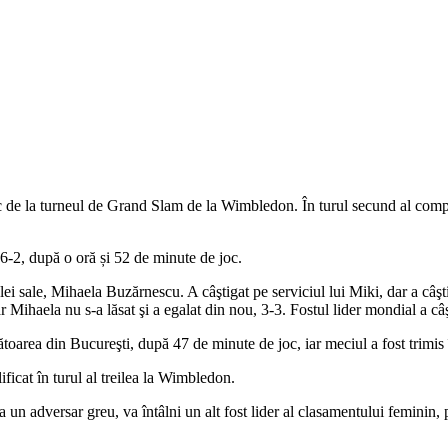
e la turneul de Grand Slam de la Wimbledon. În turul secund al competiț
 6-2, după o oră și 52 de minute de joc.
 sale, Mihaela Buzărnescu. A câştigat pe serviciul lui Miki, dar a câştig
r Mihaela nu s-a lăsat şi a egalat din nou, 3-3. Fostul lider mondial a câ
toarea din Bucureşti, după 47 de minute de joc, iar meciul a fost trimis 
ificat în turul al treilea la Wimbledon.
 un adversar greu, va întâlni un alt fost lider al clasamentului feminin