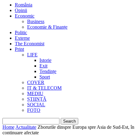
România
Opinii
Economic
Business
Economie & Finanțe
Politic
Externe
The Economist
Print
LIFE
Istorie
Exit
Tendințe
Sport
COVER
IT & TELECOM
MEDIU
ȘTIINȚĂ
SOCIAL
FOTO
Home
Actualitate
Zborurile dinspre Europa spre Asia de Sud-Est, în
continuare afectate