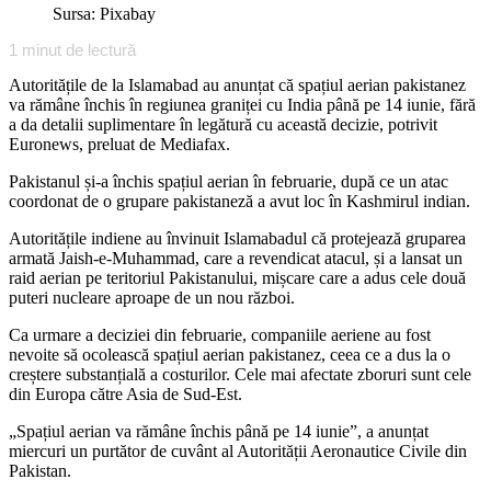
Sursa: Pixabay
1
minut de lectură
Autoritățile de la Islamabad au anunțat că spațiul aerian pakistanez
va rămâne închis în regiunea graniței cu India până pe 14 iunie, fără
a da detalii suplimentare în legătură cu această decizie, potrivit
Euronews, preluat de Mediafax.
Pakistanul și-a închis spațiul aerian în februarie, după ce un atac
coordonat de o grupare pakistaneză a avut loc în Kashmirul indian.
Autoritățile indiene au învinuit Islamabadul că protejează gruparea
armată Jaish-e-Muhammad, care a revendicat atacul, și a lansat un
raid aerian pe teritoriul Pakistanului, mișcare care a adus cele două
puteri nucleare aproape de un nou război.
Ca urmare a deciziei din februarie, companiile aeriene au fost
nevoite să ocolească spațiul aerian pakistanez, ceea ce a dus la o
creștere substanțială a costurilor. Cele mai afectate zboruri sunt cele
din Europa către Asia de Sud-Est.
„Spațiul aerian va rămâne închis până pe 14 iunie”, a anunțat
miercuri un purtător de cuvânt al Autorității Aeronautice Civile din
Pakistan.