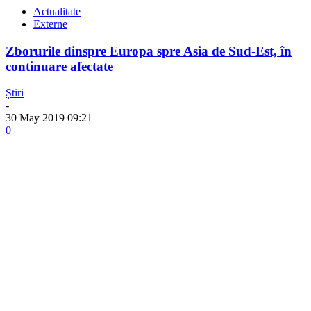
Actualitate
Externe
Zborurile dinspre Europa spre Asia de Sud-Est, în
continuare afectate
Știri
-
30 May 2019 09:21
0