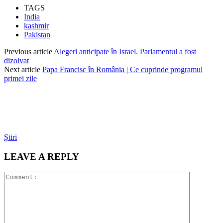
TAGS
India
kashmir
Pakistan
Previous article
Alegeri anticipate în Israel. Parlamentul a fost
dizolvat
Next article
Papa Francisc în România | Ce cuprinde programul
primei zile
Știri
LEAVE A REPLY