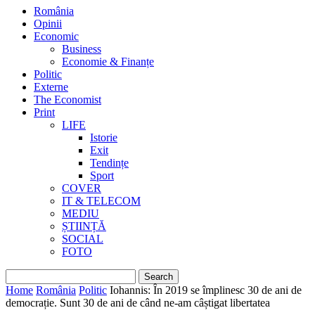
România
Opinii
Economic
Business
Economie & Finanțe
Politic
Externe
The Economist
Print
LIFE
Istorie
Exit
Tendințe
Sport
COVER
IT & TELECOM
MEDIU
ȘTIINȚĂ
SOCIAL
FOTO
Home
România
Politic
Iohannis: În 2019 se împlinesc 30 de ani de
democrație. Sunt 30 de ani de când ne-am câștigat libertatea