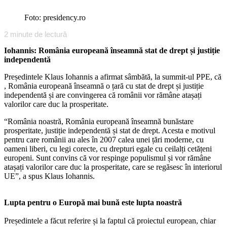
Foto: presidency.ro
2
minute de lectură
Iohannis: România europeană înseamnă stat de drept și justiție
independentă
Președintele Klaus Iohannis a afirmat sâmbătă, la summit-ul PPE, că
, România europeană înseamnă o țară cu stat de drept și justiție
independentă și are convingerea că românii vor rămâne atașați
valorilor care duc la prosperitate.
“România noastră, România europeană înseamnă bunăstare
prosperitate, justiție independentă și stat de drept. Acesta e motivul
pentru care românii au ales în 2007 calea unei țări moderne, cu
oameni liberi, cu legi corecte, cu drepturi egale cu ceilalți cetățeni
europeni. Sunt convins că vor respinge populismul și vor rămâne
atașați valorilor care duc la prosperitate, care se regăsesc în interiorul
UE”, a spus Klaus Iohannis.
Lupta pentru o Europă mai bună este lupta noastră
Președintele a făcut referire și la faptul că proiectul european, chiar