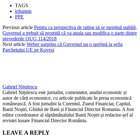
TAGS
iohannis
PPE
Previous article
Pentru ca perspectiva de rating să se mențină stabilă,
Guvernul a trebuit să promită că va anula sau modifica o parte dintre
prevederile OUG 114/2018
Next article
Weber surprins că Guvernul nu o sprijină la șefia
Parchetului UE pe Kovesi
Gabriel Nițulescu
Gabriel Nițulescu este jurnalist, comentator, analist economic și
autor de cărți economice, cu articole publicate în presa economică
românească. A fost jurnalist la Curentul, Ziarul Financiar, Capital,
Banii Noștri, Ghidul de Bani și Financial Director Romania. A fost
editor coordonator al săptămânalului Banii Noștri și redactor-șef al
revistei lunare Financial Director România.
LEAVE A REPLY