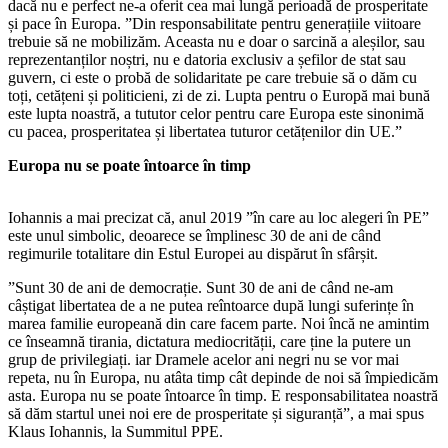
dacă nu e perfect ne-a oferit cea mai lungă perioadă de prosperitate
și pace în Europa. ”Din responsabilitate pentru generațiile viitoare
trebuie să ne mobilizăm. Aceasta nu e doar o sarcină a aleșilor, sau
reprezentanților noștri, nu e datoria exclusiv a șefilor de stat sau
guvern, ci este o probă de solidaritate pe care trebuie să o dăm cu
toți, cetățeni și politicieni, zi de zi. Lupta pentru o Europă mai bună
este lupta noastră, a tututor celor pentru care Europa este sinonimă
cu pacea, prosperitatea și libertatea tuturor cetățenilor din UE.”
Europa nu se poate întoarce în timp
Iohannis a mai precizat că, anul 2019 ”în care au loc alegeri în PE”
este unul simbolic, deoarece se împlinesc 30 de ani de când
regimurile totalitare din Estul Europei au dispărut în sfârșit.
”Sunt 30 de ani de democrație. Sunt 30 de ani de când ne-am
câștigat libertatea de a ne putea reîntoarce după lungi suferințe în
marea familie europeană din care facem parte. Noi încă ne amintim
ce înseamnă tirania, dictatura mediocrității, care ține la putere un
grup de privilegiați. iar Dramele acelor ani negri nu se vor mai
repeta, nu în Europa, nu atâta timp cât depinde de noi să împiedicăm
asta. Europa nu se poate întoarce în timp. E responsabilitatea noastră
să dăm startul unei noi ere de prosperitate și siguranță”, a mai spus
Klaus Iohannis, la Summitul PPE.