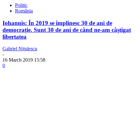
Politic
România
Iohannis: În 2019 se împlinesc 30 de ani de
democrație. Sunt 30 de ani de când ne-am câștigat
libertatea
Gabriel Nițulescu
-
16 March 2019 15:58
0