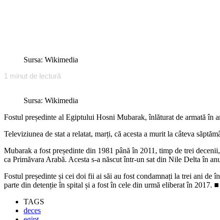
Sursa: Wikimedia
1
minut de lectură
Sursa: Wikimedia
Fostul președinte al Egiptului Hosni Mubarak, înlăturat de armată în a
Televiziunea de stat a relatat, marți, că acesta a murit la câteva săptăm
Mubarak a fost președinte din 1981 până în 2011, timp de trei decenii, 
ca Primăvara Arabă. Acesta s-a născut într-un sat din Nile Delta în an
Fostul președinte și cei doi fii ai săi au fost condamnați la trei ani 
parte din detenție în spital și a fost în cele din urmă eliberat în 2017. ■
TAGS
deces
egipt