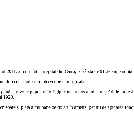
nul 2011, a murit într-un spital din Cairo, la vârsta de 91 de ani, anun
âni după ce a suferit o intervenție chirurgicală.
până la revolte populare în Egipt care au dus apoi la mișcări de protest 
ul 1928.
de închisoare și plata a milioane de dolari în amenzi pentru delapidarea 