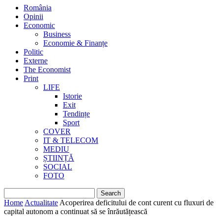
România
Opinii
Economic
Business
Economie & Finanțe
Politic
Externe
The Economist
Print
LIFE
Istorie
Exit
Tendințe
Sport
COVER
IT & TELECOM
MEDIU
ȘTIINȚĂ
SOCIAL
FOTO
Home
Actualitate
Acoperirea deficitului de cont curent cu fluxuri de
capital autonom a continuat să se înrăutățească