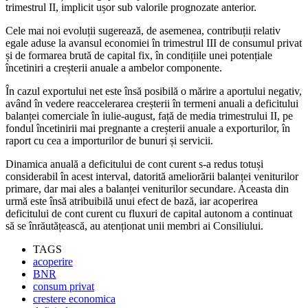
trimestrul II, implicit ușor sub valorile prognozate anterior.
Cele mai noi evoluții sugerează, de asemenea, contribuții relativ
egale aduse la avansul economiei în trimestrul III de consumul privat
și de formarea brută de capital fix, în condițiile unei potențiale
încetiniri a creșterii anuale a ambelor componente.
În cazul exportului net este însă posibilă o mărire a aportului negativ,
având în vedere reaccelerarea creșterii în termeni anuali a deficitului
balanței comerciale în iulie-august, față de media trimestrului II, pe
fondul încetinirii mai pregnante a creșterii anuale a exporturilor, în
raport cu cea a importurilor de bunuri și servicii.
Dinamica anuală a deficitului de cont curent s-a redus totuși
considerabil în acest interval, datorită ameliorării balanței veniturilor
primare, dar mai ales a balanței veniturilor secundare. Aceasta din
urmă este însă atribuibilă unui efect de bază, iar acoperirea
deficitului de cont curent cu fluxuri de capital autonom a continuat
să se înrăutățească, au atenționat unii membri ai Consiliului.
TAGS
acoperire
BNR
consum privat
crestere economica