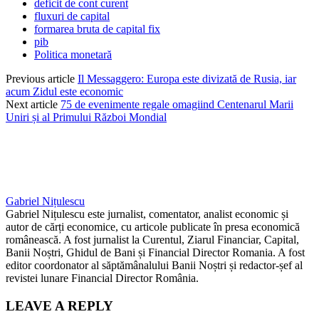
deficit de cont curent
fluxuri de capital
formarea bruta de capital fix
pib
Politica monetară
Previous article
Il Messaggero: Europa este divizată de Rusia, iar
acum Zidul este economic
Next article
75 de evenimente regale omagiind Centenarul Marii
Uniri și al Primului Război Mondial
Gabriel Nițulescu
Gabriel Nițulescu este jurnalist, comentator, analist economic și
autor de cărți economice, cu articole publicate în presa economică
românească. A fost jurnalist la Curentul, Ziarul Financiar, Capital,
Banii Noștri, Ghidul de Bani și Financial Director Romania. A fost
editor coordonator al săptămânalului Banii Noștri și redactor-șef al
revistei lunare Financial Director România.
LEAVE A REPLY