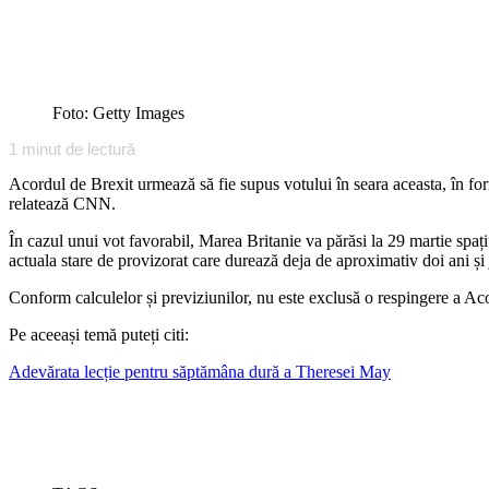
Foto: Getty Images
1
minut de lectură
Acordul de Brexit urmează să fie supus votului în seara aceasta, în for
relatează CNN.
În cazul unui vot favorabil, Marea Britanie va părăsi la 29 martie spa
actuala stare de provizorat care durează deja de aproximativ doi ani și
Conform calculelor și previziunilor, nu este exclusă o respingere a Aco
Pe aceeași temă puteți citi:
Adevărata lecție pentru săptămâna dură a Theresei May