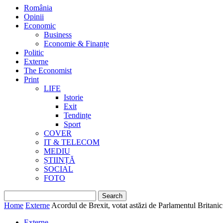
România
Opinii
Economic
Business
Economie & Finanțe
Politic
Externe
The Economist
Print
LIFE
Istorie
Exit
Tendințe
Sport
COVER
IT & TELECOM
MEDIU
ȘTIINȚĂ
SOCIAL
FOTO
Home
Externe
Acordul de Brexit, votat astăzi de Parlamentul Britanic
Externe