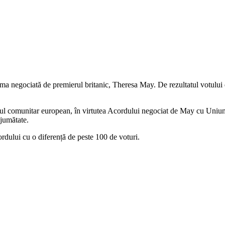
ma negociată de premierul britanic, Theresa May. De rezultatul votului d
țiul comunitar european, în virtutea Acordului negociat de May cu Uniun
 jumătate.
rdului cu o diferență de peste 100 de voturi.