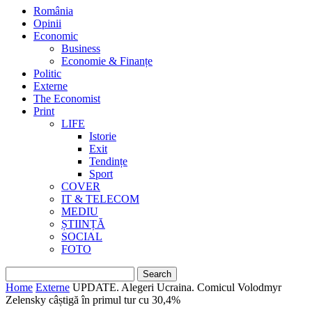
România
Opinii
Economic
Business
Economie & Finanțe
Politic
Externe
The Economist
Print
LIFE
Istorie
Exit
Tendințe
Sport
COVER
IT & TELECOM
MEDIU
ȘTIINȚĂ
SOCIAL
FOTO
Home
Externe
UPDATE. Alegeri Ucraina. Comicul Volodmyr
Zelensky câștigă în primul tur cu 30,4%