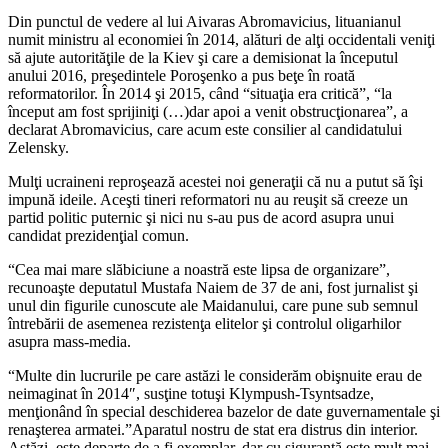
Din punctul de vedere al lui Aivaras Abromavicius, lituanianul
numit ministru al economiei în 2014, alături de alţi occidentali veniţi
să ajute autorităţile de la Kiev şi care a demisionat la începutul
anului 2016, preşedintele Poroşenko a pus beţe în roată
reformatorilor. În 2014 şi 2015, când “situaţia era critică”, “la
început am fost sprijiniţi (…)dar apoi a venit obstrucţionarea”, a
declarat Abromavicius, care acum este consilier al candidatului
Zelensky.
Mulţi ucraineni reproşează acestei noi generaţii că nu a putut să îşi
impună ideile. Aceşti tineri reformatori nu au reuşit să creeze un
partid politic puternic şi nici nu s-au pus de acord asupra unui
candidat prezidenţial comun.
“Cea mai mare slăbiciune a noastră este lipsa de organizare”,
recunoaşte deputatul Mustafa Naiem de 37 de ani, fost jurnalist şi
unul din figurile cunoscute ale Maidanului, care pune sub semnul
întrebării de asemenea rezistenţa elitelor şi controlul oligarhilor
asupra mass-media.
“Multe din lucrurile pe care astăzi le considerăm obişnuite erau de
neimaginat în 2014″, susţine totuşi Klympush-Tsyntsadze,
menţionând în special deschiderea bazelor de date guvernamentale şi
renaşterea armatei.”Aparatul nostru de stat era distrus din interior.
Astăzi, este departe de a fi exemplar, dar cu siguranţă este mult mai