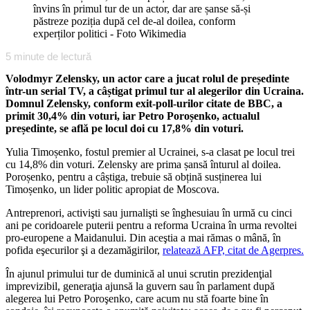
învins în primul tur de un actor, dar are șanse să-și
păstreze poziția după cel de-al doilea, conform
experților politici - Foto Wikimedia
5
minute de lectură
Volodmyr Zelensky, un actor care a jucat rolul de președinte
într-un serial TV, a câștigat primul tur al alegerilor din Ucraina.
Domnul Zelensky, conform exit-poll-urilor citate de BBC, a
primit 30,4% din voturi, iar Petro Poroșenko, actualul
președinte, se află pe locul doi cu 17,8% din voturi.
Yulia Timoșenko, fostul premier al Ucrainei, s-a clasat pe locul trei
cu 14,8% din voturi. Zelensky are prima șansă înturul al doilea.
Poroșenko, pentru a câștiga, trebuie să obțină susținerea lui
Timoșenko, un lider politic apropiat de Moscova.
Antreprenori, activişti sau jurnalişti se înghesuiau în urmă cu cinci
ani pe coridoarele puterii pentru a reforma Ucraina în urma revoltei
pro-europene a Maidanului. Din aceştia a mai rămas o mână, în
pofida eşecurilor şi a dezamăgirilor,
relatează AFP, citat de Agerpres.
În ajunul primului tur de duminică al unui scrutin prezidenţial
imprevizibil, generaţia ajunsă la guvern sau în parlament după
alegerea lui Petro Poroşenko, care acum nu stă foarte bine în