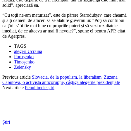
solid”, apreciază ea.
“Cu toţii ne-am maturizat”, este de părere Starodubţev, care cheamă
şi alţi oameni de afaceri să se alăture guvernului: “Poţi să contribui
ca ţării să îi fie mai bine cu propriile puteri şi să vezi rezultatele
imediat, de ce altceva ar mai fi nevoie?”, spune el pentru AFP, citat
de Agerpres.
TAGS
alegeri Ucraina
Poroșenko
Timoșenko
Zelensky
Previous article
Slovacia, de la populism, la liberalism. Zuzana
Caputova, o activistă anticorupție, câștigă alegerile prezidențiale
Next article
Penultimele știri
Știri