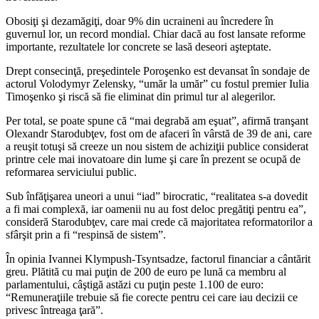
Obosiţi şi dezamăgiţi, doar 9% din ucraineni au încredere în
guvernul lor, un record mondial. Chiar dacă au fost lansate reforme
importante, rezultatele lor concrete se lasă deseori aşteptate.
Drept consecinţă, preşedintele Poroşenko est devansat în sondaje de
actorul Volodymyr Zelensky, “umăr la umăr” cu fostul premier Iulia
Timoşenko şi riscă să fie eliminat din primul tur al alegerilor.
Per total, se poate spune că “mai degrabă am eşuat”, afirmă tranşant
Olexandr Starodubţev, fost om de afaceri în vârstă de 39 de ani, care
a reuşit totuşi să creeze un nou sistem de achiziţii publice considerat
printre cele mai inovatoare din lume şi care în prezent se ocupă de
reformarea serviciului public.
Sub înfăţişarea uneori a unui “iad” birocratic, “realitatea s-a dovedit
a fi mai complexă, iar oamenii nu au fost deloc pregătiţi pentru ea”,
consideră Starodubţev, care mai crede că majoritatea reformatorilor a
sfârşit prin a fi “respinsă de sistem”.
În opinia Ivannei Klympush-Tsyntsadze, factorul financiar a cântărit
greu. Plătită cu mai puţin de 200 de euro pe lună ca membru al
parlamentului, câştigă astăzi cu puţin peste 1.100 de euro:
“Remuneraţiile trebuie să fie corecte pentru cei care iau decizii ce
privesc întreaga ţară”.