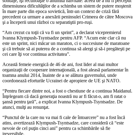
sondaje, îşi recunoaşte o anumită naivitate: aceea de a nu fi perceput
dimensiunea dificultăţilor de a schimba un sistem de putere moştenit
în mare parte din epoca sovietică, într-un context de criză fără
precedent ca urmare a anexării peninsulei Crimeea de către Moscova
şi a începerii unui război cu separatiştii pro-ruşi.
“Am crezut cu toţii că va fi un sprint”, a declarat vicepremierul
Ivanna Klympush-Tsyntsadze pentru AFP. “Acum este clar că nu
este un sprint, nici măcar un maraton, ci o succesiune de maratoane
şi că trebuie să ai puterea de a continua să alergi şi să-i pregăteşti pe
cei care îţi vor continua activitatea”.
Această femeie energică de 46 de ani, fost lider al mai multor
organizaţii de cooperare internaţională, a fost aleasă parlamentar în
toamna anului 2014, înainte de a se alătura guvernului, unde
coordonează eforturile Ucrainei de apropiere de UE şi NATO.
“Pentru fiecare dintre noi, a fost o chestiune de a continua Maidanul.
Înţelegeam că dacă generaţia noastră nu ar fi făcut-o, am fi ratat o
şansă pentru ţară”, a explicat Ivanna Klympush-Tsyntsadze. De
atunci, mulţi au renunţat.
“Punctul de la care nu va mai fi cale de întoarcere” nu a fost încă
atins, avertizează Klympush-Tsyntsadze, care consideră că “este
nevoie de cel puţin cinci ani” pentru ca schimbările să fie
ireversibile.