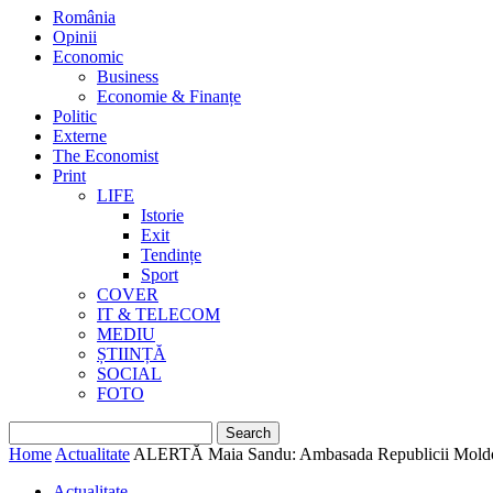
România
Opinii
Economic
Business
Economie & Finanțe
Politic
Externe
The Economist
Print
LIFE
Istorie
Exit
Tendințe
Sport
COVER
IT & TELECOM
MEDIU
ȘTIINȚĂ
SOCIAL
FOTO
Home
Actualitate
ALERTĂ Maia Sandu: Ambasada Republicii Moldova
Actualitate