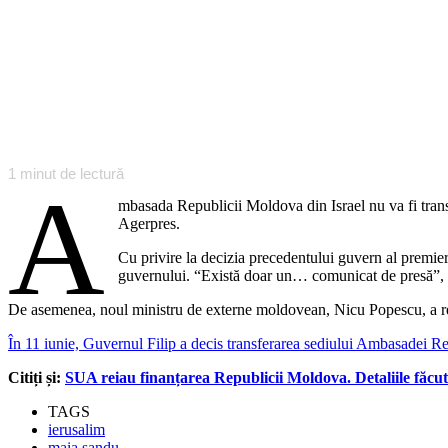
1
minut de lectură
A
mbasada Republicii Moldova din Israel nu va fi trans
Agerpres.
Cu privire la decizia precedentului guvern al premie
guvernului. “Există doar un… comunicat de presă”, 
De asemenea, noul ministru de externe moldovean, Nicu Popescu, a rei
În 11 iunie, Guvernul Filip a decis transferarea sediului Ambasadei Re
Citiți și:
SUA reiau finanțarea Republicii Moldova. Detaliile făcut
TAGS
ierusalim
maia sandu