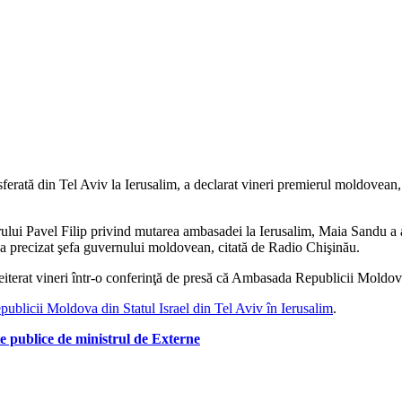
ferată din Tel Aviv la Ierusalim, a declarat vineri premierul moldovean
rului Pavel Filip privind mutarea ambasadei la Ierusalim, Maia Sandu a a
a precizat şefa guvernului moldovean, citată de Radio Chişinău.
terat vineri într-o conferinţă de presă că Ambasada Republicii Moldova
publicii Moldova din Statul Israel din Tel Aviv în Ierusalim
.
e publice de ministrul de Externe