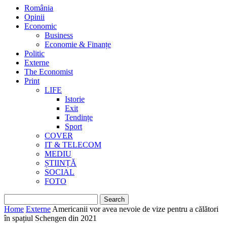
România
Opinii
Economic
Business
Economie & Finanțe
Politic
Externe
The Economist
Print
LIFE
Istorie
Exit
Tendințe
Sport
COVER
IT & TELECOM
MEDIU
ȘTIINȚĂ
SOCIAL
FOTO
Home
Externe
Americanii vor avea nevoie de vize pentru a călători
în spațiul Schengen din 2021