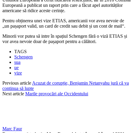
Europeană a publicat un raport prin care a făcut apel autorităților
americane să ridice aceste cerințe.
Pentru obținerea unei vize ETIAS, americanii vor avea nevoie de
„un pașaport valid, un card de credit sau debit și un cont de mail“.
Minorii vor putea să intre în spațiul Schengen fără o viză ETIAS și
vor avea nevoie doar de pașaport pentru a călători.
TAGS
Schengen
sua
ue
vize
Previous article
Acuzat de corupție, Benjamin Netanyahu jură că va
continua să lupte
Next article
Marile provocări ale Occidentului
Marc Faur