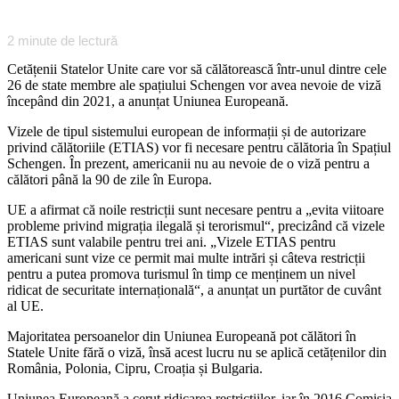
2
minute de lectură
Cetățenii Statelor Unite care vor să călătorească într-unul dintre cele
26 de state membre ale spațiului Schengen vor avea nevoie de viză
începând din 2021, a anunțat Uniunea Europeană.
Vizele de tipul sistemului european de informații și de autorizare
privind călătoriile (ETIAS) vor fi necesare pentru călătoria în Spațiul
Schengen. În prezent, americanii nu au nevoie de o viză pentru a
călători până la 90 de zile în Europa.
UE a afirmat că noile restricții sunt necesare pentru a „evita viitoare
probleme privind migrația ilegală și terorismul“, precizând că vizele
ETIAS sunt valabile pentru trei ani. „Vizele ETIAS pentru
americani sunt vize ce permit mai multe intrări și câteva restricții
pentru a putea promova turismul în timp ce menținem un nivel
ridicat de securitate internațională“, a anunțat un purtător de cuvânt
al UE.
Majoritatea persoanelor din Uniunea Europeană pot călători în
Statele Unite fără o viză, însă acest lucru nu se aplică cetățenilor din
România, Polonia, Cipru, Croația și Bulgaria.
Uniunea Europeană a cerut ridicarea restricțiilor, iar în 2016 Comisia