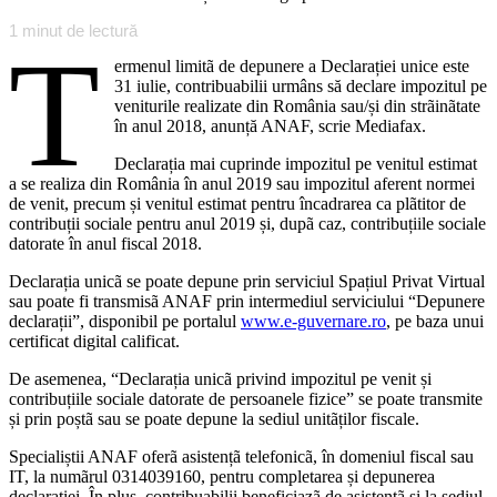
1
minut de lectură
T
ermenul limitã de depunere a Declarației unice este
31 iulie, contribuabilii urmâns să declare impozitul pe
veniturile realizate din România sau/și din strãinãtate
în anul 2018, anunță ANAF, scrie Mediafax.
Declarația mai cuprinde impozitul pe venitul estimat
a se realiza din România în anul 2019 sau impozitul aferent normei
de venit, precum și venitul estimat pentru încadrarea ca plãtitor de
contribuții sociale pentru anul 2019 și, dupã caz, contribuțiile sociale
datorate în anul fiscal 2018.
Declarația unicã se poate depune prin serviciul Spațiul Privat Virtual
sau poate fi transmisã ANAF prin intermediul serviciului “Depunere
declarații”, disponibil pe portalul
www.e-guvernare.ro
, pe baza unui
certificat digital calificat.
De asemenea, “Declarația unicã privind impozitul pe venit și
contribuțiile sociale datorate de persoanele fizice” se poate transmite
și prin poștã sau se poate depune la sediul unitãților fiscale.
Specialiștii ANAF oferã asistențã telefonicã, în domeniul fiscal sau
IT, la numãrul 0314039160, pentru completarea și depunerea
declarației. În plus, contribuabilii beneficiazã de asistențã și la sediul