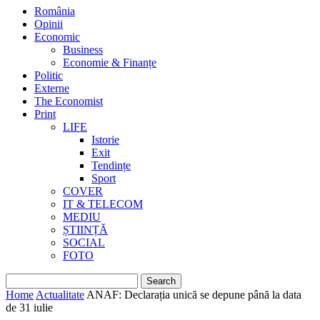
România
Opinii
Economic
Business
Economie & Finanțe
Politic
Externe
The Economist
Print
LIFE
Istorie
Exit
Tendințe
Sport
COVER
IT & TELECOM
MEDIU
ȘTIINȚĂ
SOCIAL
FOTO
Home
Actualitate
ANAF: Declarația unică se depune până la data
de 31 iulie