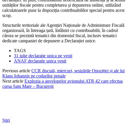
unitãților fiscale pentru completarea și depunerea online, utilizând
calculatoarele puse la dispoziția contribuabililor special pentru acest
scop.
Structurile teritoriale ale Agenției Naționale de Administrare Fiscalã
organizeazã, în întreaga țarã, întâlniri cu contribuabilii, în cadrul
cãrora se prezintã tematici din domeniul fiscal, inclusiv tematici
dedicate campaniei de depunere a Declarației unice.
TAGS
31 iulie declaratie unica pe venit
ANAF declaratie unica venit
Previous article
CCR discută, miercuri, sesizările Opoziției și ale lui
Klaus Iohannis pe codurilor penale
Next article
Explozia a anvelopelor avionului ATR 42 care efectua
cursa Satu Mare – București
Știri