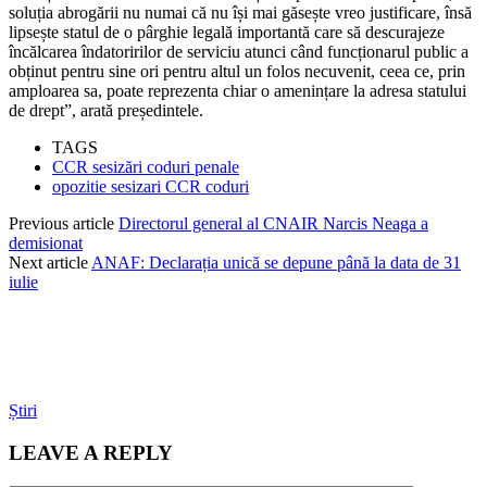
soluția abrogării nu numai că nu își mai găsește vreo justificare, însă
lipsește statul de o pârghie legală importantă care să descurajeze
încălcarea îndatoririlor de serviciu atunci când funcționarul public a
obținut pentru sine ori pentru altul un folos necuvenit, ceea ce, prin
amploarea sa, poate reprezenta chiar o amenințare la adresa statului
de drept”, arată președintele.
TAGS
CCR sesizări coduri penale
opozitie sesizari CCR coduri
Previous article
Directorul general al CNAIR Narcis Neaga a
demisionat
Next article
ANAF: Declarația unică se depune până la data de 31
iulie
Știri
LEAVE A REPLY