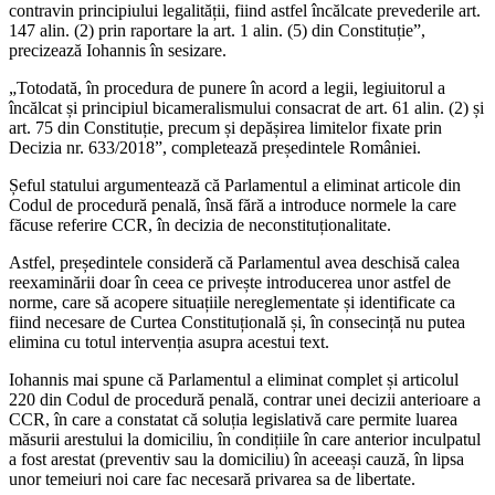
contravin principiului legalității, fiind astfel încălcate prevederile art.
147 alin. (2) prin raportare la art. 1 alin. (5) din Constituție”,
precizează Iohannis în sesizare.
„Totodată, în procedura de punere în acord a legii, legiuitorul a
încălcat și principiul bicameralismului consacrat de art. 61 alin. (2) și
art. 75 din Constituție, precum și depășirea limitelor fixate prin
Decizia nr. 633/2018”, completează președintele României.
Șeful statului argumentează că Parlamentul a eliminat articole din
Codul de procedură penală, însă fără a introduce normele la care
făcuse referire CCR, în decizia de neconstituționalitate.
Astfel, președintele consideră că Parlamentul avea deschisă calea
reexaminării doar în ceea ce privește introducerea unor astfel de
norme, care să acopere situațiile nereglementate și identificate ca
fiind necesare de Curtea Constituțională și, în consecință nu putea
elimina cu totul intervenția asupra acestui text.
Iohannis mai spune că Parlamentul a eliminat complet și articolul
220 din Codul de procedură penală, contrar unei decizii anterioare a
CCR, în care a constatat că soluția legislativă care permite luarea
măsurii arestului la domiciliu, în condițiile în care anterior inculpatul
a fost arestat (preventiv sau la domiciliu) în aceeași cauză, în lipsa
unor temeiuri noi care fac necesară privarea sa de libertate.