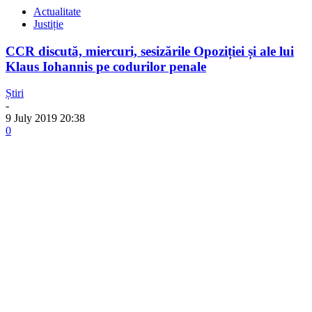
Actualitate
Justiție
CCR discută, miercuri, sesizările Opoziției și ale lui
Klaus Iohannis pe codurilor penale
Știri
-
9 July 2019 20:38
0