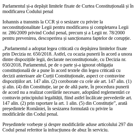
Parlamentul și-a depășit limitele fixate de Curtea Constituțională și în
modificarea Codului penal
Iohannis a transmis la CCR și o sesizare cu privire la
neconstituționalitate Legii pentru modificarea și completarea Legii
nr. 286/2009 privind Codul penal, precum și a Legii nr. 78/2000
pentru prevenirea, descoperirea și sancționarea faptelor de corupție.
„Parlamentul a adoptat legea criticată cu depășirea limitelor fixate
prin Decizia nr. 650/2018. Astfel, cu ocazia punerii în acord a unora
dintre dispozițiile legii, declarate neconstituționale, cu Decizia nr.
650/2018, Parlamentul, pe de o parte și-a ignorat obligația
constituțională de a pune în acord textele din legea criticată cu
decizii anterioare ale Curții Constituționale, aspect ce contravine
dispozițiilor art. 147 alin. (2) coroborate cu cele ale art. 147 alin. (1)
și alin. (4) din Constituție, iar pe de altă parte, în procedura punerii
de acord nu a realizat corelările necesare, adoptând reglementări ce
contravin principiului legalității, fiind astfel încălcate prevederile art.
147 alin. (2) prin raportare la art. 1 alin. (5) din Constituție”, arată
președintele României, în sesizarea formulată cu privire la
modificările din Codul penal.
Președintele vorbește și despre modificările aduse articolului 297 din
Codul penal referitor la infracțiunea de abuz în serviciu.