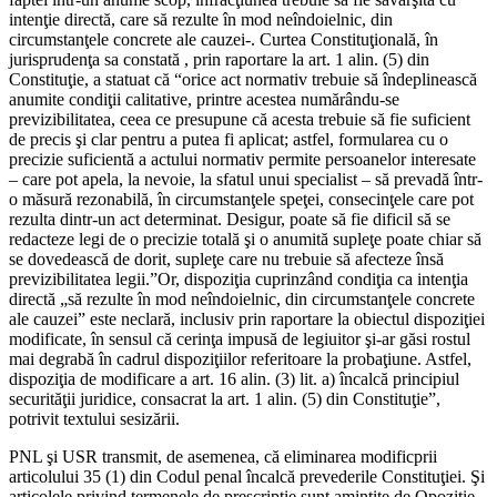
intenţie directă, care să rezulte în mod neîndoielnic, din
circumstanţele concrete ale cauzei-. Curtea Constituţională, în
jurisprudenţa sa constată , prin raportare la art. 1 alin. (5) din
Constituţie, a statuat că “orice act normativ trebuie să îndeplinească
anumite condiţii calitative, printre acestea numărându-se
previzibilitatea, ceea ce presupune că acesta trebuie să fie suficient
de precis şi clar pentru a putea fi aplicat; astfel, formularea cu o
precizie suficientă a actului normativ permite persoanelor interesate
– care pot apela, la nevoie, la sfatul unui specialist – să prevadă într-
o măsură rezonabilă, în circumstanţele speţei, consecinţele care pot
rezulta dintr-un act determinat. Desigur, poate să fie dificil să se
redacteze legi de o precizie totală şi o anumită supleţe poate chiar să
se dovedească de dorit, supleţe care nu trebuie să afecteze însă
previzibilitatea legii.”Or, dispoziţia cuprinzând condiţia ca intenţia
directă „să rezulte în mod neîndoielnic, din circumstanţele concrete
ale cauzei” este neclară, inclusiv prin raportare la obiectul dispoziţiei
modificate, în sensul că cerinţa impusă de legiuitor şi-ar găsi rostul
mai degrabă în cadrul dispoziţiilor referitoare la probaţiune. Astfel,
dispoziţia de modificare a art. 16 alin. (3) lit. a) încalcă principiul
securităţii juridice, consacrat la art. 1 alin. (5) din Constituţie”,
potrivit textului sesizării.
PNL şi USR transmit, de asemenea, că eliminarea modificprii
articolului 35 (1) din Codul penal încalcă prevederile Constituţiei. Şi
articolele privind termenele de prescripţie sunt amintite de Opoziţie.