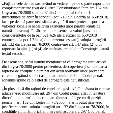
„Față de cele de mai sus, având în vedere – pe de o parte raportul de
complementaritate fixat de Curtea Constituțională între art. 132 din
Legea nr. 78/2000 și art. 297 din Codul penal referitor la
infracțiunea de abuz în serviciu (pct. 213 din Decizia nr. 650/2018),
iar – pe de altă parte necesitatea asigurării unei protecții sporite a
valorilor sociale și necesitatea existenței unor pârghii legale de
natură a descuraja încălcarea unor asemenea valori [ansamblul
considerentelor de la par. 621-626 ale Deciziei nr. 650/2018
enumerate la pct. I.3.lit. a) din prezenta sesizare], soluția abrogării
art. 132 din Legea nr. 78/2000 contravine art. 147 alin. (2) prin
raportare la alin. (1) și (4) ale aceluiași articol din Constituție”, arată
textul sesizării.
De asemenea, șeful statului menționează că abrogarea unui articol
din Legea 78/2000 pentru prevenirea, descoperirea și sancționarea
faptelor de corupție a eliminat din actul normativ orice prevedere
care are legătură și efect asupra articolului 297 din Codul penal.
Iohannis spune că o astfel de abrogare este nejustificată.
„În plus, dacă din rațiuni de corelare legislativă, în măsura în care se
aducea vreo modificare art. 297 din Codul penal, aflat în legătură
directă cu o normă de incriminare dintr-o altă lege cu dispoziții
penale – art. 132 din Legea nr. 78/2000 – s-ar fi putut găsi vreo
justificare pentru soluția abrogării art. 132 din Legea nr. 78/2000, în
condițiile eliminării oricărei intervenții asupra art. 297 Cod penal,