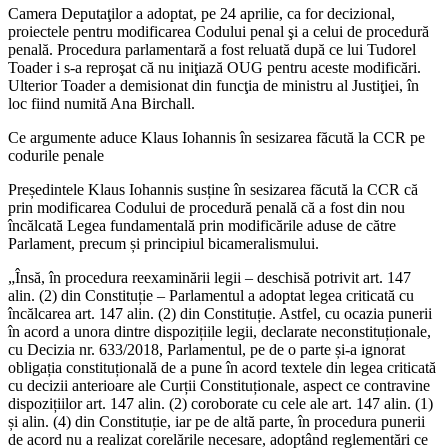
Camera Deputaţilor a adoptat, pe 24 aprilie, ca for decizional,
proiectele pentru modificarea Codului penal şi a celui de procedură
penală. Procedura parlamentară a fost reluată după ce lui Tudorel
Toader i s-a reproşat că nu iniţiază OUG pentru aceste modificări.
Ulterior Toader a demisionat din funcţia de ministru al Justiţiei, în
loc fiind numită Ana Birchall.
Ce argumente aduce Klaus Iohannis în sesizarea făcută la CCR pe
codurile penale
Președintele Klaus Iohannis susține în sesizarea făcută la CCR că
prin modificarea Codului de procedură penală că a fost din nou
încălcată Legea fundamentală prin modificările aduse de către
Parlament, precum și principiul bicameralismului.
„Însă, în procedura reexaminării legii – deschisă potrivit art. 147
alin. (2) din Constituție – Parlamentul a adoptat legea criticată cu
încălcarea art. 147 alin. (2) din Constituție. Astfel, cu ocazia punerii
în acord a unora dintre dispozițiile legii, declarate neconstituționale,
cu Decizia nr. 633/2018, Parlamentul, pe de o parte și-a ignorat
obligația constituțională de a pune în acord textele din legea criticată
cu decizii anterioare ale Curții Constituționale, aspect ce contravine
dispozițiilor art. 147 alin. (2) coroborate cu cele ale art. 147 alin. (1)
și alin. (4) din Constituție, iar pe de altă parte, în procedura punerii
de acord nu a realizat corelările necesare, adoptând reglementări ce