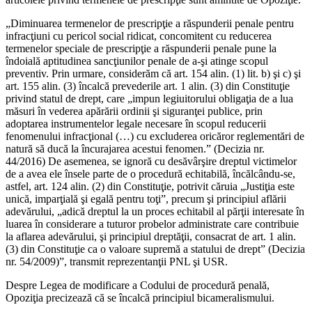
„Diminuarea termenelor de prescripţie a răspunderii penale pentru
infracţiuni cu pericol social ridicat, concomitent cu reducerea
termenelor speciale de prescripţie a răspunderii penale pune la
îndoială aptitudinea sancţiunilor penale de a-şi atinge scopul
preventiv. Prin urmare, considerăm că art. 154 alin. (1) lit. b) şi c) şi
art. 155 alin. (3) încalcă prevederile art. 1 alin. (3) din Constituţie
privind statul de drept, care „impun legiuitorului obligaţia de a lua
măsuri în vederea apărării ordinii şi siguranţei publice, prin
adoptarea instrumentelor legale necesare în scopul reducerii
fenomenului infracţional (…) cu excluderea oricăror reglementări de
natură să ducă la încurajarea acestui fenomen.” (Decizia nr.
44/2016) De asemenea, se ignoră cu desăvârşire dreptul victimelor
de a avea ele însele parte de o procedură echitabilă, încălcându-se,
astfel, art. 124 alin. (2) din Constituţie, potrivit căruia „Justiţia este
unică, imparţială şi egală pentru toţi”, precum şi principiul aflării
adevărului, „adică dreptul la un proces echitabil al părţii interesate în
luarea în considerare a tuturor probelor administrate care contribuie
la aflarea adevărului, şi principiul dreptăţii, consacrat de art. 1 alin.
(3) din Constituţie ca o valoare supremă a statului de drept” (Decizia
nr. 54/2009)”, transmit reprezentanţii PNL şi USR.
Despre Legea de modificare a Codului de procedură penală,
Opoziţia precizează că se încalcă principiul bicameralismului.