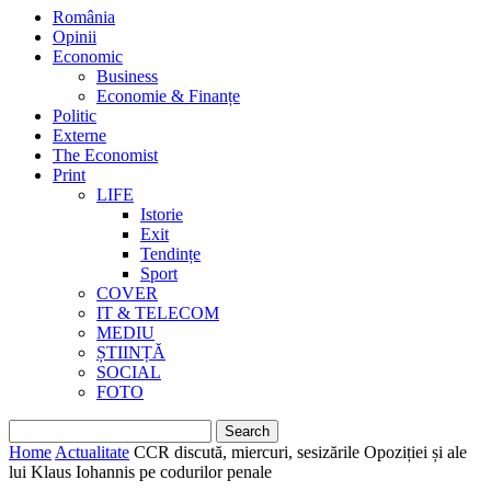
România
Opinii
Economic
Business
Economie & Finanțe
Politic
Externe
The Economist
Print
LIFE
Istorie
Exit
Tendințe
Sport
COVER
IT & TELECOM
MEDIU
ȘTIINȚĂ
SOCIAL
FOTO
Home
Actualitate
CCR discută, miercuri, sesizările Opoziției și ale
lui Klaus Iohannis pe codurilor penale