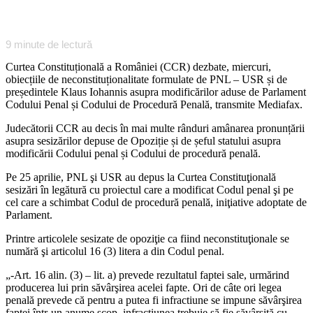
9
minute de lectură
Curtea Constituțională a României (CCR) dezbate, miercuri,
obiecțiile de neconstituționalitate formulate de PNL – USR și de
președintele Klaus Iohannis asupra modificărilor aduse de Parlament
Codului Penal și Codului de Procedură Penală, transmite Mediafax.
Judecătorii CCR au decis în mai multe rânduri amânarea pronunțării
asupra sesizărilor depuse de Opoziție și de șeful statului asupra
modificării Codului penal și Codului de procedură penală.
Pe 25 aprilie, PNL şi USR au depus la Curtea Constituţională
sesizări în legătură cu proiectul care a modificat Codul penal şi pe
cel care a schimbat Codul de procedură penală, iniţiative adoptate de
Parlament.
Printre articolele sesizate de opoziţie ca fiind neconstituţionale se
numără şi articolul 16 (3) litera a din Codul penal.
„-Art. 16 alin. (3) – lit. a) prevede rezultatul faptei sale, urmărind
producerea lui prin săvârşirea acelei fapte. Ori de câte ori legea
penală prevede că pentru a putea fi infractiune se impune săvârşirea
faptei într-un anume scop, infracţiunea trebuie să fie săvârşită cu