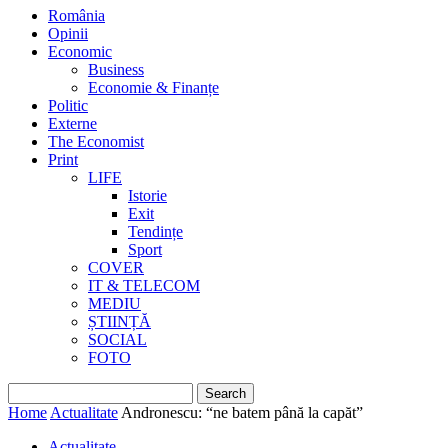
România
Opinii
Economic
Business
Economie & Finanțe
Politic
Externe
The Economist
Print
LIFE
Istorie
Exit
Tendințe
Sport
COVER
IT & TELECOM
MEDIU
ȘTIINȚĂ
SOCIAL
FOTO
Home
Actualitate
Andronescu: “ne batem până la capăt”
Actualitate