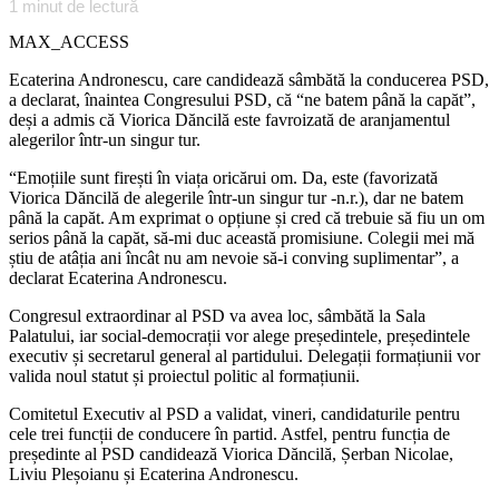
1
minut de lectură
MAX_ACCESS
Ecaterina Andronescu, care candidează sâmbătă la conducerea PSD,
a declarat, înaintea Congresului PSD, că “ne batem până la capăt”,
deși a admis că Viorica Dăncilă este favroizată de aranjamentul
alegerilor într-un singur tur.
“Emoțiile sunt firești în viața oricărui om. Da, este (favorizată
Viorica Dăncilă de alegerile într-un singur tur -n.r.), dar ne batem
până la capăt. Am exprimat o opțiune și cred că trebuie să fiu un om
serios până la capăt, să-mi duc această promisiune. Colegii mei mă
știu de atâția ani încât nu am nevoie să-i conving suplimentar”, a
declarat Ecaterina Andronescu.
Congresul extraordinar al PSD va avea loc, sâmbătă la Sala
Palatului, iar social-democrații vor alege președintele, președintele
executiv și secretarul general al partidului. Delegații formațiunii vor
valida noul statut și proiectul politic al formațiunii.
Comitetul Executiv al PSD a validat, vineri, candidaturile pentru
cele trei funcții de conducere în partid. Astfel, pentru funcția de
președinte al PSD candidează Viorica Dăncilă, Șerban Nicolae,
Liviu Pleșoianu și Ecaterina Andronescu.