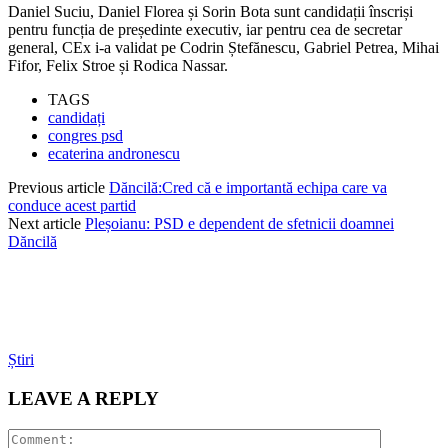
Daniel Suciu, Daniel Florea și Sorin Bota sunt candidații înscriși
pentru funcția de președinte executiv, iar pentru cea de secretar
general, CEx i-a validat pe Codrin Ștefănescu, Gabriel Petrea, Mihai
Fifor, Felix Stroe și Rodica Nassar.
TAGS
candidați
congres psd
ecaterina andronescu
Previous article
Dăncilă:Cred că e importantă echipa care va
conduce acest partid
Next article
Pleșoianu: PSD e dependent de sfetnicii doamnei
Dăncilă
Știri
LEAVE A REPLY