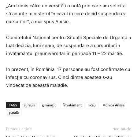
„Am trimis către universități o notă prin care am solicitat
să anunțe ministerul în cazul în care decid suspendarea
cursurilor”, a mai spus Anisie.
Comitetului Național pentru Situații Speciale de Urgență a
luat decizia, luni seara, de suspendare a cursurilor în
învățământul preuniversitar în perioada 11 – 22 martie.
În prezent, în România, 17 persoane au fost confirmate cu
infecție cu coronavirus. Cinci dintre acestea s-au
vindecat de această maladie.
TAGS
cursuri
gimnaziu
Învățământ
liceu
Monica Anisie
școală
Previous article
Next article