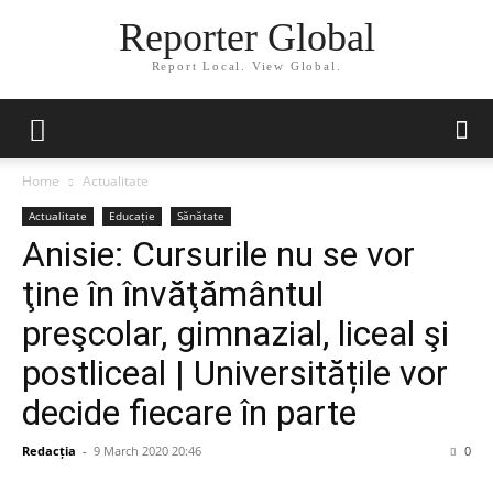
Reporter Global
Report Local. View Global.
Home
Actualitate
Actualitate
Educație
Sănătate
Anisie: Cursurile nu se vor
ţine în învăţământul
preşcolar, gimnazial, liceal şi
postliceal | Universitățile vor
decide fiecare în parte
Redacția
-
9 March 2020 20:46
0