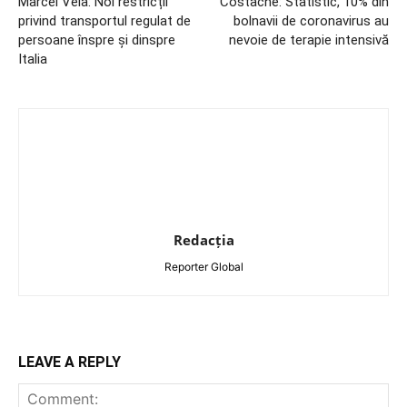
Marcel Vela: Noi restricții
Costache: Statistic, 10% din
privind transportul regulat de
bolnavii de coronavirus au
persoane înspre și dinspre
nevoie de terapie intensivă
Italia
Redacția
Reporter Global
LEAVE A REPLY