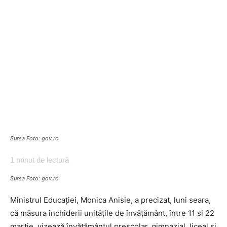
Sursa Foto: gov.ro
1
minut de lectură
Sursa Foto: gov.ro
Ministrul Educației, Monica Anisie, a precizat, luni seara,
că măsura închiderii unitățile de învățământ, între 11 si 22
martie, vizează învăţământul preşcolar, gimnazial, liceal şi