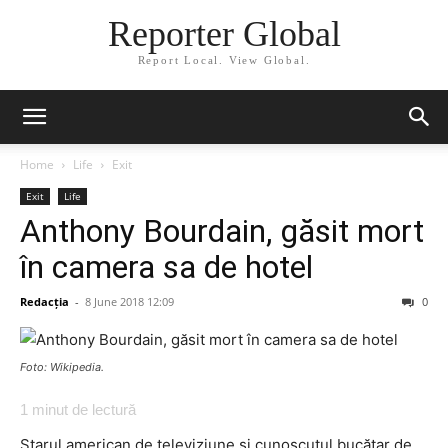
Reporter Global
Report Local. View Global.
Home
Life
Exit
Exit
Life
Anthony Bourdain, găsit mort
în camera sa de hotel
Redacția
-
8 June 2018 12:09
0
Foto: Wikipedia.
1
minut de lectură
Starul american de televiziune şi cunoscutul bucătar de