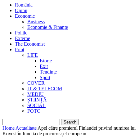
România
Opinii
Economic
Business
Economie & Finanțe
Politic
Externe
The Economist
Print
LIFE
Istorie
Exit
Tendințe
Sport
COVER
IT & TELECOM
MEDIU
ȘTIINȚĂ
SOCIAL
FOTO
Home
Actualitate
Apel către premierul Finlandei privind numirea lui
Kovesi în funcția de procuror-șef european