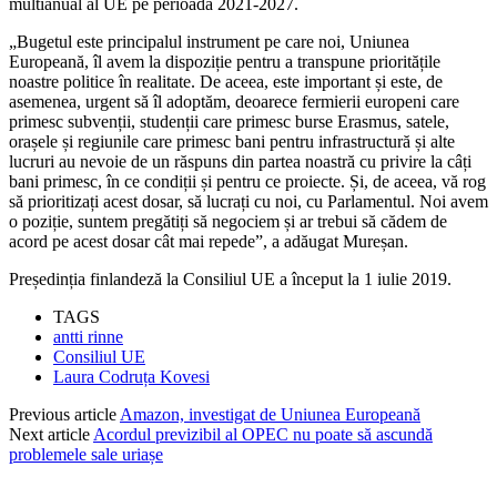
multianual al UE pe perioada 2021-2027.
„Bugetul este principalul instrument pe care noi, Uniunea
Europeană, îl avem la dispoziție pentru a transpune prioritățile
noastre politice în realitate. De aceea, este important și este, de
asemenea, urgent să îl adoptăm, deoarece fermierii europeni care
primesc subvenții, studenții care primesc burse Erasmus, satele,
orașele și regiunile care primesc bani pentru infrastructură și alte
lucruri au nevoie de un răspuns din partea noastră cu privire la câți
bani primesc, în ce condiții și pentru ce proiecte. Și, de aceea, vă rog
să prioritizați acest dosar, să lucrați cu noi, cu Parlamentul. Noi avem
o poziție, suntem pregătiți să negociem și ar trebui să cădem de
acord pe acest dosar cât mai repede”, a adăugat Mureșan.
Președinția finlandeză la Consiliul UE a început la 1 iulie 2019.
TAGS
antti rinne
Consiliul UE
Laura Codruța Kovesi
Previous article
Amazon, investigat de Uniunea Europeană
Next article
Acordul previzibil al OPEC nu poate să ascundă
problemele sale uriașe