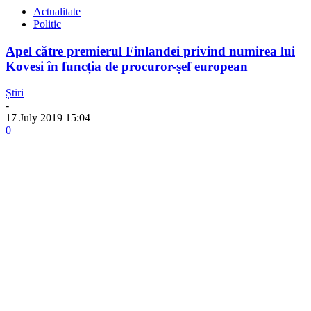
Actualitate
Politic
Apel către premierul Finlandei privind numirea lui
Kovesi în funcția de procuror-șef european
Știri
-
17 July 2019 15:04
0