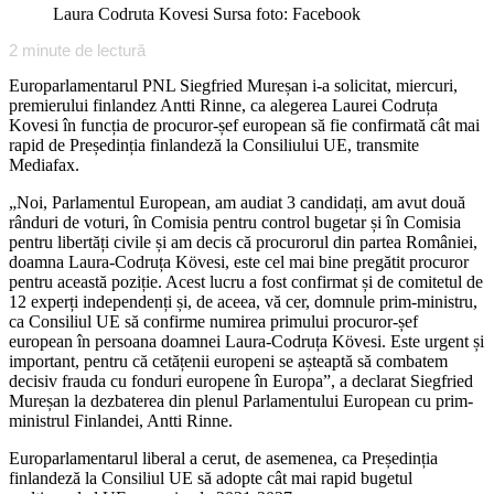
Laura Codruta Kovesi Sursa foto: Facebook
2
minute de lectură
Europarlamentarul PNL Siegfried Mureșan i-a solicitat, miercuri,
premierului finlandez Antti Rinne, ca alegerea Laurei Codruța
Kovesi în funcția de procuror-șef european să fie confirmată cât mai
rapid de Președinția finlandeză la Consiliului UE, transmite
Mediafax.
„Noi, Parlamentul European, am audiat 3 candidați, am avut două
rânduri de voturi, în Comisia pentru control bugetar și în Comisia
pentru libertăți civile și am decis că procurorul din partea României,
doamna Laura-Codruța Kövesi, este cel mai bine pregătit procuror
pentru această poziție. Acest lucru a fost confirmat și de comitetul de
12 experți independenți și, de aceea, vă cer, domnule prim-ministru,
ca Consiliul UE să confirme numirea primului procuror-șef
european în persoana doamnei Laura-Codruța Kövesi. Este urgent și
important, pentru că cetățenii europeni se așteaptă să combatem
decisiv frauda cu fonduri europene în Europa”, a declarat Siegfried
Mureșan la dezbaterea din plenul Parlamentului European cu prim-
ministrul Finlandei, Antti Rinne.
Europarlamentarul liberal a cerut, de asemenea, ca Președinția
finlandeză la Consiliul UE să adopte cât mai rapid bugetul