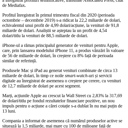
a înregistrat profituri semnificative, transmite Associated Press, citat
de Mediafax.
Profitul înregistrat în primul trimestru fiscal din 2020 (perioada
octombrie – decembrie 2019) s-a ridicat la 22,2 miliarde de dolari,
echivalentul unui profit de 4,99 dolari/acțiune, la venituri de 91,8
miliarde de dolari. Analiștii se așteptau la un profit de 4,54
dolari/titlu la venituri de 88,5 miliarde de dolari.
iPhone-ul a rămas principalul generator de venituri pentru Apple,
care, prin lansarea modelului iPhone 11, a produs vânzări în valoare
de 56 de miliarde de dolari, în creștere cu 8% față de perioada
similar de referință.
Produsele Mac și iPad au generat venituri combinate de circa 13
miliarde de dolari, în timp ce noile
smart-watch
-uri și servicii
digitale au înregistrat de asemenea o creștere pe cerere, cu venituri
de 12,7 miliarde de dolari pe acest segment.
Marți, acțiunile Apple au crescut la Wall Street cu 2,83% la 317,69
de dolari/titlu pe fondul rezultatelor financiare pozitive, un nou
impuls pentru o acțiune a cărei cotație s-a dublat în nu mai puțin de
13 luni.
Compania a informat de asemenea că numărul produselor active se
situează la 1,5 miliarde, mai mare cu 100 de milioane față de