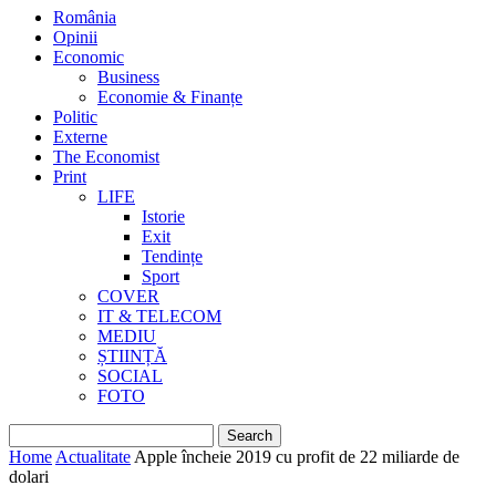
România
Opinii
Economic
Business
Economie & Finanțe
Politic
Externe
The Economist
Print
LIFE
Istorie
Exit
Tendințe
Sport
COVER
IT & TELECOM
MEDIU
ȘTIINȚĂ
SOCIAL
FOTO
Home
Actualitate
Apple încheie 2019 cu profit de 22 miliarde de
dolari