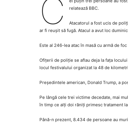
C
el puțin trei persoane au fost
relatează BBC.
Atacatorul a fost ucis de poli
ar fi reușit să fugă. Atacul a avut loc duminică
Este al 246-lea atac în masă cu armă de foc î
Ofițerii de poliție se aflau deja la fața locu
locul festivalului organizat la 48 de kilomet
Președintele american, Donald Trump, a posta
Pe lângă cele trei victime decedate, mai mult
în timp ce alți doi răniți primesc tratament l
Până-n prezent, 8.434 de persoane au murit 