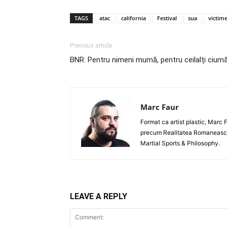
TAGS
atac
california
Festival
sua
victim
Previous article
BNR: Pentru nimeni mumă, pentru ceilalți cium
Marc Faur
Format ca artist plastic, Marc 
precum Realitatea Romanească și 
Martial Sports & Philosophy.
LEAVE A REPLY