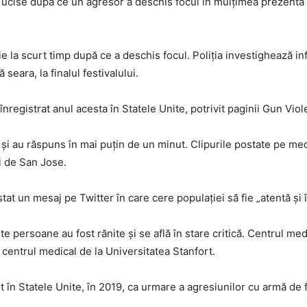
 ucise după ce un agresor a deschis focul în mulțimea prezentă la
ție la scurt timp după ce a deschis focul. Poliția investighează i
 seara, la finalul festivalului.
nregistrat anul acesta în Statele Unite, potrivit paginii Gun Vio
lui și au răspuns în mai puțin de un minut. Clipurile postate pe m
ri de San Jose.
t un mesaj pe Twitter în care cere populației să fie „atentă și î
e persoane au fost rănite și se află în stare critică. Centrul medi
a centrul medical de la Universitatea Stanfort.
în Statele Unite, în 2019, ca urmare a agresiunilor cu armă de 