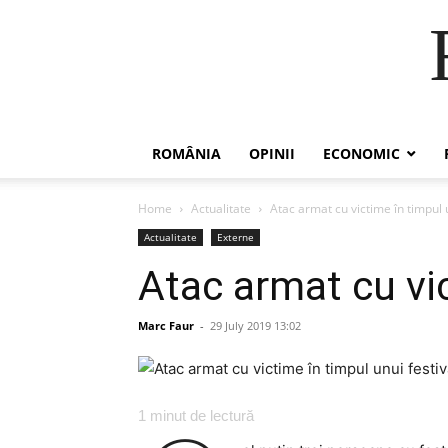
ROMÂNIA
OPINII
ECONOMIC
Home
Actualitate
Atac armat cu victime în timpul u
Actualitate
Externe
Atac armat cu vic
Marc Faur
-
29 July 2019 13:02
1
minut de lectură