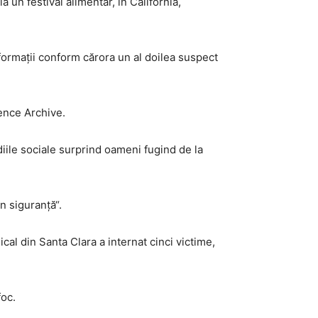
 un festival alimentar, în California,
nformații conform cărora un al doilea suspect
lence Archive.
ediile sociale surprind oameni fugind de la
n siguranță“.
cal din Santa Clara a internat cinci victime,
foc.