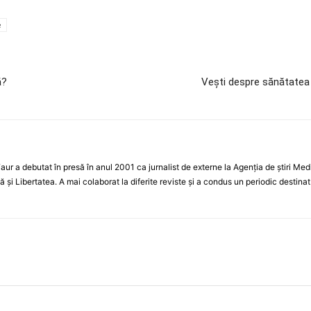
e
ă?
Vești despre sănătatea l
Faur a debutat în presă în anul 2001 ca jurnalist de externe la Agenția de știri Med
Libertatea. A mai colaborat la diferite reviste și a condus un periodic destinat iub