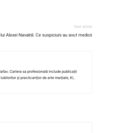
Next article
ui Alexei Navalnîi. Ce suspiciuni au avut medicii
iafax. Cariera sa profesională include publicații
itorilor și practicanțior de arte marțiale, Ki,