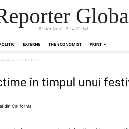
Reporter Globa
Report Local. View Global.
POLITIC
EXTERNE
THE ECONOMIST
PRINT
nui festival din California
time în timpul unui festi