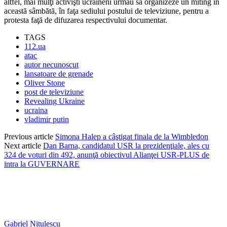
altfel, mai mulţi activişti ucraineni urmau să organizeze un miting în
această sâmbătă, în faţa sediului postului de televiziune, pentru a
protesta faţă de difuzarea respectivului documentar.
TAGS
112.ua
atac
autor necunoscut
lansatoare de grenade
Oliver Stone
post de televiziune
Revealing Ukraine
ucraina
vladimir putin
Previous article
Simona Halep a câştigat finala de la Wimbledon
Next article
Dan Barna, candidatul USR la prezidenţiale, ales cu
324 de voturi din 492, anunţă obiectivul Alianţei USR-PLUS de
intra la GUVERNARE
Gabriel Nițulescu