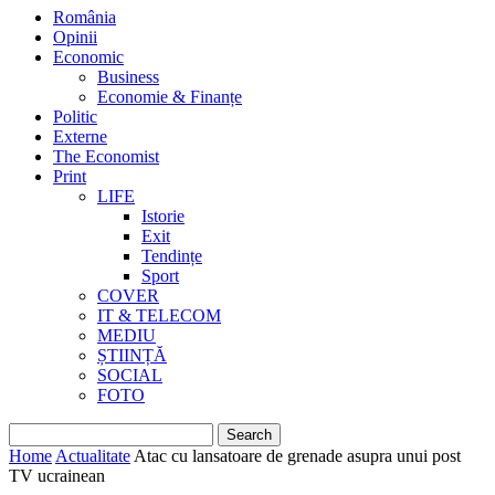
România
Opinii
Economic
Business
Economie & Finanțe
Politic
Externe
The Economist
Print
LIFE
Istorie
Exit
Tendințe
Sport
COVER
IT & TELECOM
MEDIU
ȘTIINȚĂ
SOCIAL
FOTO
Home
Actualitate
Atac cu lansatoare de grenade asupra unui post
TV ucrainean