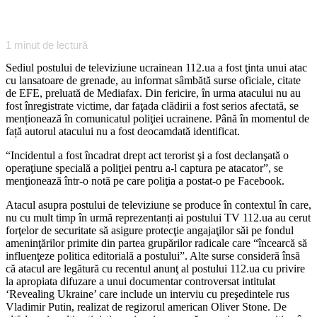
1
minut de lectură
Sediul postului de televiziune ucrainean 112.ua a fost ţinta unui atac
cu lansatoare de grenade, au informat sâmbătă surse oficiale, citate
de EFE, preluată de Mediafax. Din fericire, în urma atacului nu au
fost înregistrate victime, dar faţada clădirii a fost serios afectată, se
menționează în comunicatul poliţiei ucrainene. Până în momentul de
față autorul atacului nu a fost deocamdată identificat.
“Incidentul a fost încadrat drept act terorist şi a fost declanşată o
operaţiune specială a poliţiei pentru a-l captura pe atacator”, se
menţionează într-o notă pe care poliţia a postat-o pe Facebook.
Atacul asupra postului de televiziune se produce în contextul în care,
nu cu mult timp în urmă reprezentanți ai postului TV 112.ua au cerut
forţelor de securitate să asigure protecţie angajaţilor săi pe fondul
ameninţărilor primite din partea grupărilor radicale care “încearcă să
influenţeze politica editorială a postului”. Alte surse consideră însă
că atacul are legătură cu recentul anunţ al postului 112.ua cu privire
la apropiata difuzare a unui documentar controversat intitulat
‘Revealing Ukraine’ care include un interviu cu preşedintele rus
Vladimir Putin, realizat de regizorul american Oliver Stone. De