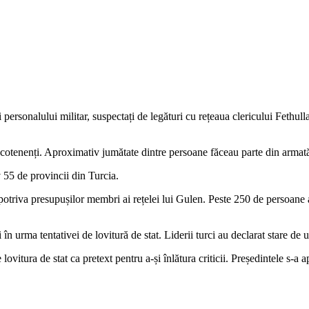
 personalului militar, suspectați de legături cu rețeaua clericului Fethul
ocotenenți. Aproximativ jumătate dintre persoane făceau parte din armată, 
 55 de provincii din Turcia.
potriva presupușilor membri ai rețelei lui Gulen. Peste 250 de persoane a
ți în urma tentativei de lovitură de stat. Liderii turci au declarat stare de
ovitura de stat ca pretext pentru a-și înlătura criticii. Președintele s-a