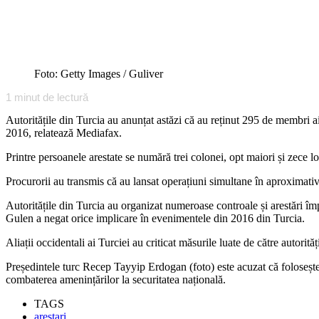
Foto: Getty Images / Guliver
1
minut de lectură
Autoritățile din Turcia au anunțat astăzi că au reținut 295 de membri ai
2016, relatează Mediafax.
Printre persoanele arestate se numără trei colonei, opt maiori și zece l
Procurorii au transmis că au lansat operațiuni simultane în aproximativ
Autoritățile din Turcia au organizat numeroase controale și arestări îm
Gulen a negat orice implicare în evenimentele din 2016 din Turcia.
Aliații occidentali ai Turciei au criticat măsurile luate de către autorită
Președintele turc Recep Tayyip Erdogan (foto) este acuzat că folosește l
combaterea amenințărilor la securitatea națională.
TAGS
arestari