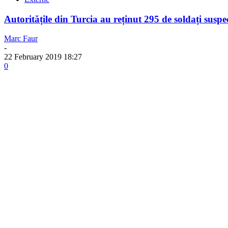
Autoritățile din Turcia au reținut 295 de soldați suspec
Marc Faur
-
22 February 2019 18:27
0