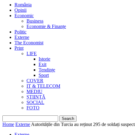
România
Opinii
Economic
Business
Economie & Finanțe
Politic
Externe
The Economist
Print
LIFE
Istorie
Exit
Tendințe
Sport
COVER
IT & TELECOM
MEDIU
ȘTIINȚĂ
SOCIAL
FOTO
Home
Externe
Autoritățile din Turcia au reținut 295 de soldați suspect
Externe