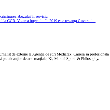
criminarea abuzului în serviciu
ul la CCR. Votarea bugetului în 2019 este restanţa Guvernului
jurnalist de externe la Agenția de știri Mediafax. Cariera sa profesiona
 și practicanțior de arte marțiale, Ki, Martial Sports & Philosophy.