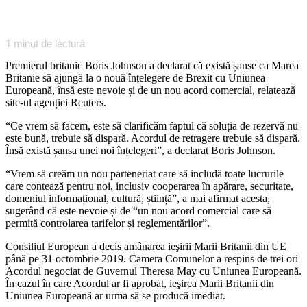
1
minut de lectură
Premierul britanic Boris Johnson a declarat că există șanse ca Marea
Britanie să ajungă la o nouă înțelegere de Brexit cu Uniunea
Europeană, însă este nevoie și de un nou acord comercial, relatează
site-ul agenției Reuters.
“Ce vrem să facem, este să clarificăm faptul că soluția de rezervă nu
este bună, trebuie să dispară. Acordul de retragere trebuie să dispară.
Însă există șansa unei noi înțelegeri”, a declarat Boris Johnson.
“Vrem să creăm un nou parteneriat care să includă toate lucrurile
care contează pentru noi, inclusiv cooperarea în apărare, securitate,
domeniul informațional, cultură, știință”, a mai afirmat acesta,
sugerând că este nevoie și de “un nou acord comercial care să
permită controlarea tarifelor și reglementărilor”.
Consiliul European a decis amânarea ieşirii Marii Britanii din UE
până pe 31 octombrie 2019. Camera Comunelor a respins de trei ori
Acordul negociat de Guvernul Theresa May cu Uniunea Europeană.
În cazul în care Acordul ar fi aprobat, ieşirea Marii Britanii din
Uniunea Europeană ar urma să se producă imediat.