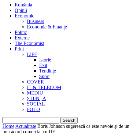
România
Opinii
Economic
Business
Economie & Finanțe
Politic
Externe
The Economist
Print
LIFE
Istorie
Exit
Tendințe
Sport
COVER
IT & TELECOM
MEDIU
ȘTIINȚĂ
SOCIAL
FOTO
Home
Actualitate
Boris Johnson sugerează că este nevoie și de un
nou acord comercial cu UE