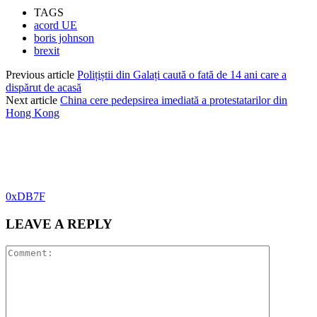
TAGS
acord UE
boris johnson
brexit
Previous article
Polițiștii din Galați caută o fată de 14 ani care a
dispărut de acasă
Next article
China cere pedepsirea imediată a protestatarilor din
Hong Kong
0xDB7F
LEAVE A REPLY