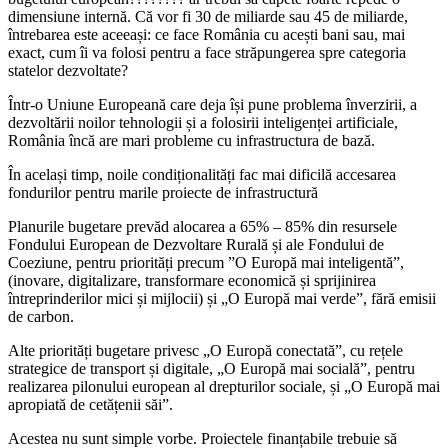
dimensiune internă. Că vor fi 30 de miliarde sau 45 de miliarde,
întrebarea este aceeași: ce face România cu acești bani sau, mai
exact, cum îi va folosi pentru a face străpungerea spre categoria
statelor dezvoltate?
Într-o Uniune Europeană care deja își pune problema înverzirii, a
dezvoltării noilor tehnologii și a folosirii inteligenței artificiale,
România încă are mari probleme cu infrastructura de bază.
În același timp, noile condiționalități fac mai dificilă accesarea
fondurilor pentru marile proiecte de infrastructură
Planurile bugetare prevăd alocarea a 65% – 85% din resursele
Fondului European de Dezvoltare Rurală și ale Fondului de
Coeziune, pentru priorități precum ”O Europă mai inteligentă”,
(inovare, digitalizare, transformare economică și sprijinirea
întreprinderilor mici și mijlocii) și „O Europă mai verde”, fără emisii
de carbon.
Alte priorități bugetare privesc „O Europă conectată”, cu rețele
strategice de transport și digitale, „O Europă mai socială”, pentru
realizarea pilonului european al drepturilor sociale, și „O Europă mai
apropiată de cetățenii săi”.
Acestea nu sunt simple vorbe. Proiectele finanțabile trebuie să