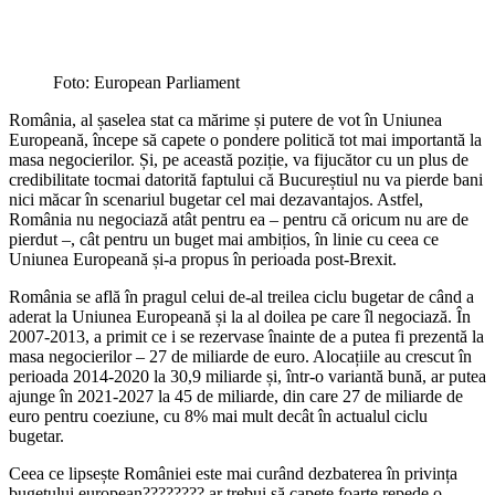
Foto: European Parliament
România, al șaselea stat ca mărime și putere de vot în Uniunea
Europeană, începe să capete o pondere politică tot mai importantă la
masa negocierilor. Și, pe această poziție, va fijucător cu un plus de
credibilitate tocmai datorită faptului că Bucureștiul nu va pierde bani
nici măcar în scenariul bugetar cel mai dezavantajos. Astfel,
România nu negociază atât pentru ea – pentru că oricum nu are de
pierdut –, cât pentru un buget mai ambițios, în linie cu ceea ce
Uniunea Europeană și-a propus în perioada post-Brexit.
România se află în pragul celui de-al treilea ciclu bugetar de când a
aderat la Uniunea Europeană și la al doilea pe care îl negociază. În
2007-2013, a primit ce i se rezervase înainte de a putea fi prezentă la
masa negocierilor – 27 de miliarde de euro. Alocațiile au crescut în
perioada 2014-2020 la 30,9 miliarde și, într-o variantă bună, ar putea
ajunge în 2021-2027 la 45 de miliarde, din care 27 de miliarde de
euro pentru coeziune, cu 8% mai mult decât în actualul ciclu
bugetar.
Ceea ce lipsește României este mai curând dezbaterea în privința
bugetului european???????? ar trebui să capete foarte repede o