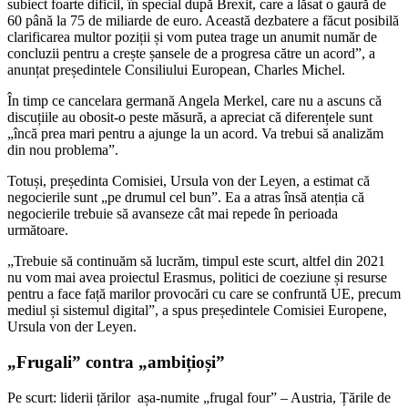
subiect foarte dificil, în special după Brexit, care a lăsat o gaură de
60 până la 75 de miliarde de euro. Această dezbatere a făcut posibilă
clarificarea multor poziții și vom putea trage un anumit număr de
concluzii pentru a crește șansele de a progresa către un acord”, a
anunțat președintele Consiliului European, Charles Michel.
În timp ce cancelara germană Angela Merkel, care nu a ascuns că
discuțiile au obosit-o peste măsură, a apreciat că diferențele sunt
„încă prea mari pentru a ajunge la un acord. Va trebui să analizăm
din nou problema”.
Totuși, președinta Comisiei, Ursula von der Leyen, a estimat că
negocierile sunt „pe drumul cel bun”. Ea a atras însă atenția că
negocierile trebuie să avanseze cât mai repede în perioada
următoare.
„Trebuie să continuăm să lucrăm, timpul este scurt, altfel din 2021
nu vom mai avea proiectul Erasmus, politici de coeziune și resurse
pentru a face față marilor provocări cu care se confruntă UE, precum
mediul și sistemul digital”, a spus președintele Comisiei Europene,
Ursula von der Leyen.
„Frugali” contra „ambițioși”
Pe scurt: liderii țărilor așa-numite „frugal four” – Austria, Țările de