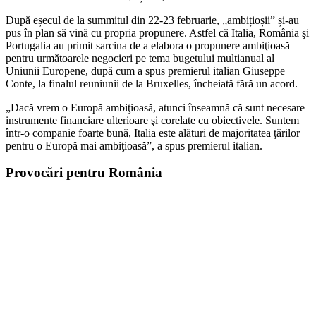
După eșecul de la summitul din 22-23 februarie, „ambițioșii” și-au
pus în plan să vină cu propria propunere. Astfel că Italia, România şi
Portugalia au primit sarcina de a elabora o propunere ambiţioasă
pentru următoarele negocieri pe tema bugetului multianual al
Uniunii Europene, după cum a spus premierul italian Giuseppe
Conte, la finalul reuniunii de la Bruxelles, încheiată fără un acord.
„Dacă vrem o Europă ambiţioasă, atunci înseamnă că sunt necesare
instrumente financiare ulterioare şi corelate cu obiectivele. Suntem
într-o companie foarte bună, Italia este alături de majoritatea ţărilor
pentru o Europă mai ambiţioasă”, a spus premierul italian.
Provocări pentru România