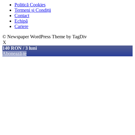
Politică Cookies
Termeni și Condiții
Contact
Echipă
Cariere
© Newspaper WordPress Theme by TagDiv
X
140 RON / 3 luni
Abonează-te