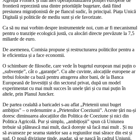
Agenția Frontex și mai ales operaționalizarea poliției europene de
frontieră reprezintă una dintre prioritățile bugetare, dată fiind
presiunea migraționistă de pe flancul sudic, în principal. Piața Unică
Digitală și politicile de mediu sunt și ele favorizate.
Ca să nu mai vorbim despre instrumentele noi, cum ar fi mecanismul
pentru o tranziție ecologică justă, cu alocări directe prevăzute la 7,5
miliarde de euro.
De asemenea, Comisia propune și restructurarea politicilor pentru a
le eficientiza și a face economii.
O schimbare de filosofie, care vede în bugetul european mai puțin o
„subvenție”, cât o „garanție”. Cu alte cuvinte, alocațiile europene ar
trebui folosite ca bază pentru atragerea altor bani, de la Banca
Europeană de Investiții și din sectorul privat, după un model
experimentat cu mai mult succes în unele țări și cu mai puțin în
altele, prin Planul Juncker.
De partea cealaltă a baricadei s-au aflat „Prietenii unui buget
ambițios” – o redenumire a „Prietenilor Coeziunii”. Aceste țări nu-și
doresc diminuarea alocațiilor din Politica de Coeziune și nici din
Politica Agricolă. Pur și simplu, „ambițioșii” spun că Uniunea
trebuie să plătească mai mult, dacă dorește să facă mai mult . Și nu
să avanseze pe seama statelor sau a regiunilor mai sărace din est și
sud. O nouă diviziune tinde, așadar, să se nască în cadrul Uniunii.