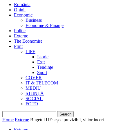
România
Opinii
Economic
Business
Economie & Finanțe
Politic
Externe
The Economist
Print
LIFE
Istorie
Exit
Tendințe
Sport
COVER
IT & TELECOM
MEDIU
ȘTIINȚĂ
SOCIAL
FOTO
Home
Externe
Bugetul UE: eșec previzibil, viitor incert
Externe