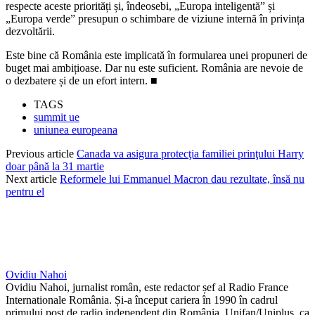
respecte aceste priorități și, îndeosebi, „Europa inteligentă” și
„Europa verde” presupun o schimbare de viziune internă în privința
dezvoltării.
Este bine că România este implicată în formularea unei propuneri de
buget mai ambițioase. Dar nu este suficient. România are nevoie de
o dezbatere și de un efort intern. ■
TAGS
summit ue
uniunea europeana
Previous article
Canada va asigura protecţia familiei prinţului Harry
doar până la 31 martie
Next article
Reformele lui Emmanuel Macron dau rezultate, însă nu
pentru el
Ovidiu Nahoi
Ovidiu Nahoi, jurnalist român, este redactor șef al Radio France
Internationale România. Și-a început cariera în 1990 în cadrul
primului post de radio independent din România, Unifan/Uniplus, ca