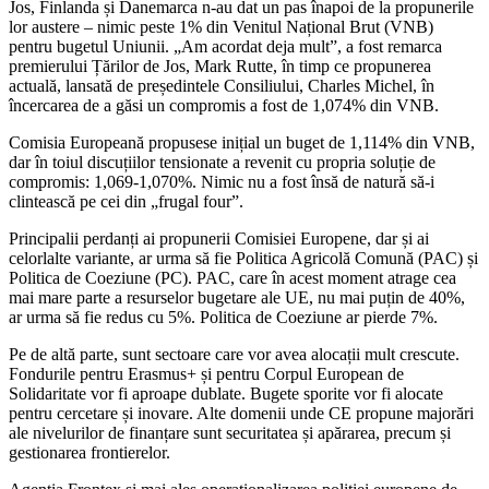
Jos, Finlanda și Danemarca n-au dat un pas înapoi de la propunerile
lor austere – nimic peste 1% din Venitul Național Brut (VNB)
pentru bugetul Uniunii. „Am acordat deja mult”, a fost remarca
premierului Țărilor de Jos, Mark Rutte, în timp ce propunerea
actuală, lansată de președintele Consiliului, Charles Michel, în
încercarea de a găsi un compromis a fost de 1,074% din VNB.
Comisia Europeană propusese inițial un buget de 1,114% din VNB,
dar în toiul discuțiilor tensionate a revenit cu propria soluție de
compromis: 1,069-1,070%. Nimic nu a fost însă de natură să-i
clintească pe cei din „frugal four”.
Principalii perdanți ai propunerii Comisiei Europene, dar și ai
celorlalte variante, ar urma să fie Politica Agricolă Comună (PAC) și
Politica de Coeziune (PC). PAC, care în acest moment atrage cea
mai mare parte a resurselor bugetare ale UE, nu mai puțin de 40%,
ar urma să fie redus cu 5%. Politica de Coeziune ar pierde 7%.
Pe de altă parte, sunt sectoare care vor avea alocații mult crescute.
Fondurile pentru Erasmus+ și pentru Corpul European de
Solidaritate vor fi aproape dublate. Bugete sporite vor fi alocate
pentru cercetare și inovare. Alte domenii unde CE propune majorări
ale nivelurilor de finanțare sunt securitatea și apărarea, precum și
gestionarea frontierelor.