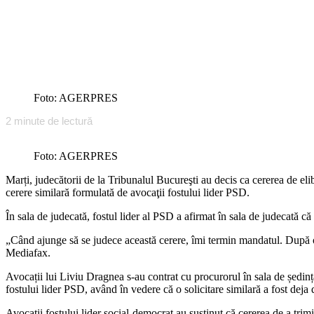
Foto: AGERPRES
2
minute de lectură
Foto: AGERPRES
Marți, judecătorii de la Tribunalul Bucureşti au decis ca cererea de elib
cerere similară formulată de avocaţii fostului lider PSD.
În sala de judecată, fostul lider al PSD a afirmat în sala de judecată c
„Când ajunge să se judece această cerere, îmi termin mandatul. După o c
Mediafax.
Avocații lui Liviu Dragnea s-au contrat cu procurorul în sala de ședință
fostului lider PSD, având în vedere că o solicitare similară a fost dej
Avocaţii fostului lider social-democrat au susţinut că cererea de a trim