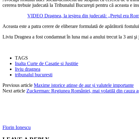
cererea trebuie judecată la Tribunalul Bucureşti pentru că aceasta e i
VIDEO Dragnea, la ieșirea din judecată: „Prețul era Ro
Aceasta este a patra cerere de eliberare formulată de apărătorii fostulu
Liviu Dragnea a fost condamnat în luna mai a anului trecut la 3 ani ş
TAGS
Inalta Curte de Casatie si Justitie
liviu dragnea
tribunalul bucuresti
Previous article
Maxime istorice atinse de aur și valutele importante
Next article
Zuckerman: Regiunea României, mai volatilă din cauza ag
Florin Ionescu