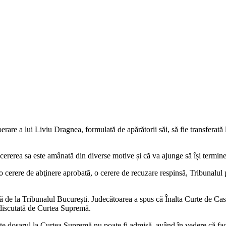
erare a lui Liviu Dragnea, formulată de apărătorii săi, să fie transferată
ă cererea sa este amânată din diverse motive și că va ajunge să își termi
erere de abţinere aprobată, o cerere de recuzare respinsă, Tribunalul put
 de la Tribunalul București. Judecătoarea a spus că Înalta Curte de Casaţi
a discutată de Curtea Supremă.
ite dosarul la Curtea Supremă nu poate fi admisă, având în vedere că face