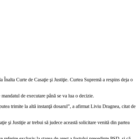
 la Înalta Curte de Casaţie şi Justiţie. Curtea Supremă a respins deja o
ne mandatul de executare până se va lua o decizie.
ea trimite la altă instanţă dosarul”, a afirmat Liviu Dragnea, citat de
e şi Justiţie ar trebui să judece această solicitare venită din partea
 referire exclusiv la starea de arest a fostului preşedinte PSD, și că