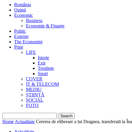
România
Opinii
Economic
Business
Economie & Finanțe
Politic
Externe
The Economist
Print
LIFE
Istorie
Exit
Tendințe
Sport
COVER
IT & TELECOM
MEDIU
ȘTIINȚĂ
SOCIAL
FOTO
Home
Actualitate
Cererea de eliberare a lui Dragnea, transferată la Îna
Actualitate