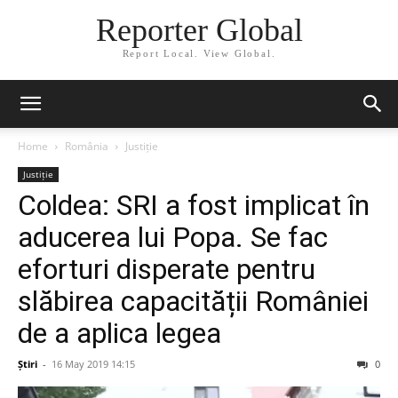
Reporter Global
Report Local. View Global.
Home
România
Justiție
Justiție
Coldea: SRI a fost implicat în
aducerea lui Popa. Se fac
eforturi disperate pentru
slăbirea capacității României
de a aplica legea
Știri
-
16 May 2019 14:15
0