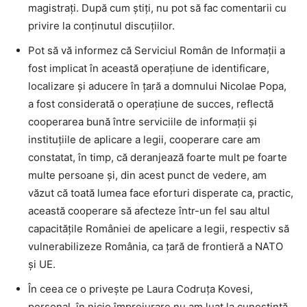
magistrați. După cum știți, nu pot să fac comentarii cu
privire la conținutul discuțiilor.
Pot să vă informez că Serviciul Român de Informații a
fost implicat în această operațiune de identificare,
localizare și aducere în țară a domnului Nicolae Popa,
a fost considerată o operațiune de succes, reflectă
cooperarea bună între serviciile de informații și
instituțiile de aplicare a legii, cooperare care am
constatat, în timp, că deranjează foarte mult pe foarte
multe persoane și, din acest punct de vedere, am
văzut că toată lumea face eforturi disperate ca, practic,
această cooperare să afecteze într-un fel sau altul
capacitățile României de apelicare a legii, respectiv să
vulnerabilizeze România, ca țară de frontieră a NATO
și UE.
În ceea ce o privește pe Laura Codruța Kovesi,
personal, în nicio împrejurare nu am luat la cunoștință