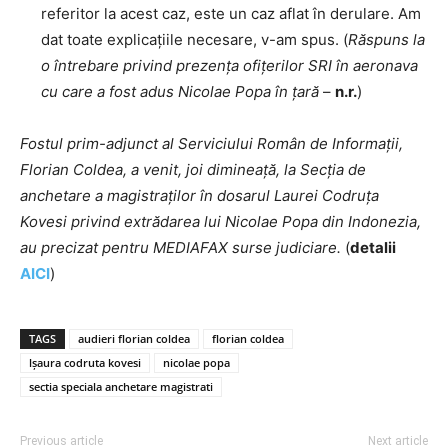
referitor la acest caz, este un caz aflat în derulare. Am
dat toate explicațiile necesare, v-am spus. (
Răspuns la
o întrebare privind prezența ofițerilor SRI în aeronava
cu care a fost adus Nicolae Popa în țară
–
n.r.
)
Fostul prim-adjunct al Serviciului Român de Informații,
Florian Coldea, a venit, joi dimineață, la Secția de
anchetare a magistraților în dosarul Laurei Codruța
Kovesi privind extrădarea lui Nicolae Popa din Indonezia,
au precizat pentru MEDIAFAX surse judiciare.
(
detalii
AICI
)
TAGS
audieri florian coldea
florian coldea
lșaura codruta kovesi
nicolae popa
sectia speciala anchetare magistrati
Previous article
Next article