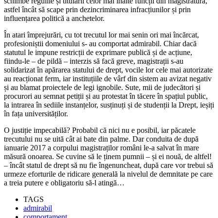
schimbe regulile și titularii celor mai înalte funcții din magistratură,
astfel încât să scape prin dezincriminarea infracțiunilor și prin
influențarea politică a anchetelor.
În atari împrejurări, cu tot trecutul lor mai senin ori mai încărcat,
profesioniștii domeniului s- au comportat admirabil. Chiar dacă
statutul le impune restricții de exprimare publică și de acțiune,
fiindu-le – de pildă – interzis să facă greve, magistrații s-au
solidarizat în apărarea statului de drept, vocile lor cele mai autorizate
au reacționat ferm, iar instituțiile de vârf din sistem au avizat negativ
și au blamat proiectele de legi ignobile. Sute, mii de judecători și
procurori au semnat petiții și au protestat în tăcere în spațiul public,
la intrarea în sediile instanțelor, susținuți și de studenții la Drept, ieșiți
în fața universităților.
O justiție impecabilă? Probabil că nici nu e posibil, iar păcatele
trecutului nu se uită cât ai bate din palme. Dar conduita de după
ianuarie 2017 a corpului magistraților români le-a salvat în mare
măsură onoarea. Se cuvine să le ținem pumnii – și ei nouă, de altfel!
– încât statul de drept să nu fie îngenuncheat, după care vor trebui să
urmeze eforturile de ridicare generală la nivelul de demnitate pe care
a treia putere e obligatoriu să-l atingă…
TAGS
admirabil
comportament