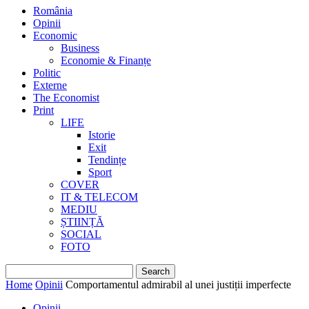
România
Opinii
Economic
Business
Economie & Finanțe
Politic
Externe
The Economist
Print
LIFE
Istorie
Exit
Tendințe
Sport
COVER
IT & TELECOM
MEDIU
ȘTIINȚĂ
SOCIAL
FOTO
Home
Opinii
Comportamentul admirabil al unei justiții imperfecte
Opinii