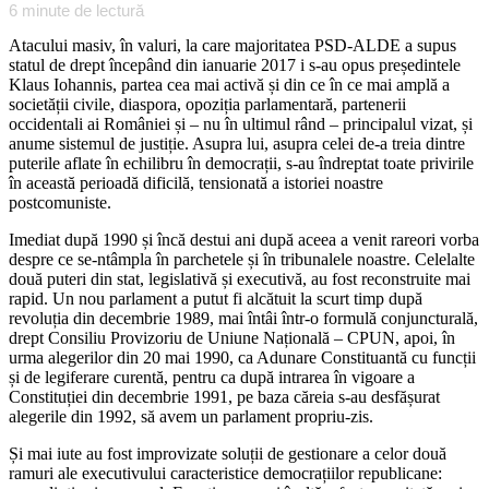
6
minute de lectură
Atacului masiv, în valuri, la care majoritatea PSD-ALDE a supus
statul de drept începând din ianuarie 2017 i s-au opus președintele
Klaus Iohannis, partea cea mai activă și din ce în ce mai amplă a
societății civile, diaspora, opoziția parlamentară, partenerii
occidentali ai României și – nu în ultimul rând – principalul vizat, și
anume sistemul de justiție. Asupra lui, asupra celei de-a treia dintre
puterile aflate în echilibru în democrații, s-au îndreptat toate privirile
în această perioadă dificilă, tensionată a istoriei noastre
postcomuniste.
Imediat după 1990 și încă destui ani după aceea a venit rareori vorba
despre ce se-ntâmpla în parchetele și în tribunalele noastre. Celelalte
două puteri din stat, legislativă și executivă, au fost reconstruite mai
rapid. Un nou parlament a putut fi alcătuit la scurt timp după
revoluția din decembrie 1989, mai întâi într-o formulă conjuncturală,
drept Consiliu Provizoriu de Uniune Națională – CPUN, apoi, în
urma alegerilor din 20 mai 1990, ca Adunare Constituantă cu funcții
și de legiferare curentă, pentru ca după intrarea în vigoare a
Constituției din decembrie 1991, pe baza căreia s-au desfășurat
alegerile din 1992, să avem un parlament propriu-zis.
Și mai iute au fost improvizate soluții de gestionare a celor două
ramuri ale executivului caracteristice democrațiilor republicane: