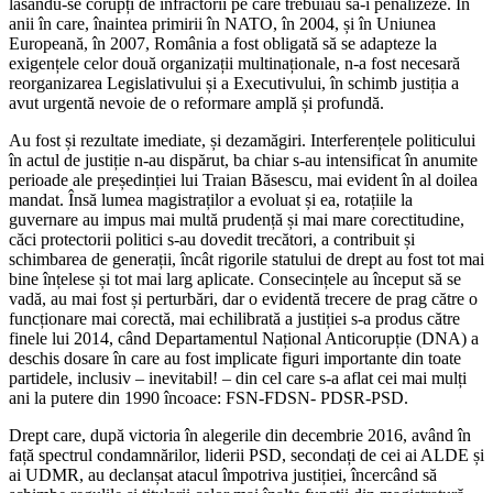
lăsându-se corupți de infractorii pe care trebuiau să-i penalizeze. În
anii în care, înaintea primirii în NATO, în 2004, și în Uniunea
Europeană, în 2007, România a fost obligată să se adapteze la
exigențele celor două organizații multinaționale, n-a fost necesară
reorganizarea Legislativului și a Executivului, în schimb justiția a
avut urgentă nevoie de o reformare amplă și profundă.
Au fost și rezultate imediate, și dezamăgiri. Interferențele politicului
în actul de justiție n-au dispărut, ba chiar s-au intensificat în anumite
perioade ale președinției lui Traian Băsescu, mai evident în al doilea
mandat. Însă lumea magistraților a evoluat și ea, rotațiile la
guvernare au impus mai multă prudență și mai mare corectitudine,
căci protectorii politici s-au dovedit trecători, a contribuit și
schimbarea de generații, încât rigorile statului de drept au fost tot mai
bine înțelese și tot mai larg aplicate. Consecințele au început să se
vadă, au mai fost și perturbări, dar o evidentă trecere de prag către o
funcționare mai corectă, mai echilibrată a justiției s-a produs către
finele lui 2014, când Departamentul Național Anticorupție (DNA) a
deschis dosare în care au fost implicate figuri importante din toate
partidele, inclusiv – inevitabil! – din cel care s-a aflat cei mai mulți
ani la putere din 1990 încoace: FSN-FDSN- PDSR-PSD.
Drept care, după victoria în alegerile din decembrie 2016, având în
față spectrul condamnărilor, liderii PSD, secondați de cei ai ALDE și
ai UDMR, au declanșat atacul împotriva justiției, încercând să