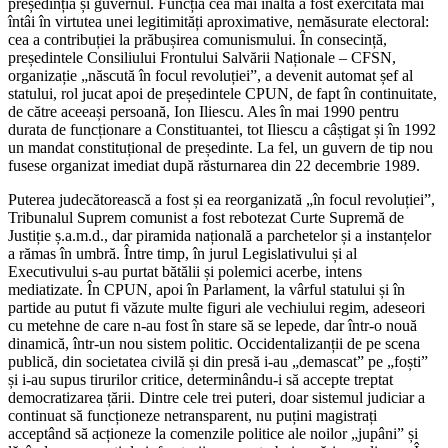
președinția și guvernul. Funcția cea mai înaltă a fost exercitată mai
întâi în virtutea unei legitimități aproximative, nemăsurate electoral:
cea a contribuției la prăbușirea comunismului. În consecință,
președintele Consiliului Frontului Salvării Naționale – CFSN,
organizație „născută în focul revoluției”, a devenit automat șef al
statului, rol jucat apoi de președintele CPUN, de fapt în continuitate,
de către aceeași persoană, Ion Iliescu. Ales în mai 1990 pentru
durata de funcționare a Constituantei, tot Iliescu a câștigat și în 1992
un mandat constituțional de președinte. La fel, un guvern de tip nou
fusese organizat imediat după răsturnarea din 22 decembrie 1989.
Puterea judecătorească a fost și ea reorganizată „în focul revoluției”,
Tribunalul Suprem comunist a fost rebotezat Curte Supremă de
Justiție ș.a.m.d., dar piramida națională a parchetelor și a instanțelor
a rămas în umbră. Între timp, în jurul Legislativului și al
Executivului s-au purtat bătălii și polemici acerbe, intens
mediatizate. În CPUN, apoi în Parlament, la vârful statului și în
partide au putut fi văzute multe figuri ale vechiului regim, adeseori
cu metehne de care n-au fost în stare să se lepede, dar într-o nouă
dinamică, într-un nou sistem politic. Occidentalizanții de pe scena
publică, din societatea civilă și din presă i-au „demascat” pe „foști”
și i-au supus tirurilor critice, determinându-i să accepte treptat
democratizarea țării. Dintre cele trei puteri, doar sistemul judiciar a
continuat să funcționeze netransparent, nu puțini magistrați
acceptând să acționeze la comenzile politice ale noilor „jupâni” și