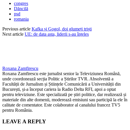
congres
Dăncilă
psd
romania
Previous article
Kafka și Gogol, doi glumeți triști
Next article
UE: de data asta, liderii s-au înțeles
Roxana Zamfirescu
Roxana Zamfirescu este jurnalist senior la Televiziunea Română,
unde coordonează secția Politic a Știrilor TVR. Absolventă a
Facultății de Jurnalism și Științele Comunicării a Universității din
București, și-a început cariera la Radio Delta RFI, apoi a optat
pentru televiziune. Este specializată pe știri politice, dar realizează și
materiale din alte domenii, moderează emisiuni sau participă la ele în
calitate de comentator. Este colaborator al canalului francez TV5
pentru România.
LEAVE A REPLY