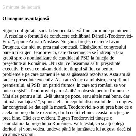
5
minute de lectură
O imagine avantajoasă
Sigur, configurația social-democrată la vârf nu surprinde pe nimeni.
„A rezultat o formulă de conducere echilibrată Dăncilă-Teodorovici-
Fifor”, spune Adrian Năstase. Nu știm, firește, ce crede Liviu
Dragnea, dar nici nu prea mai contează. Câștigătorul congresului
pare a fi Eugen Teodorovici, care dă semne că se îndreaptă fără
grabă spre o nominalizare de candidat al PSD la funcția de
președinte al României. „Nu știu ce înseamnă să fii președinte
executiv. E ceva ce mi-am dorit tot timpul să fiu, ca pentru
problemele pe care oamenii le au să găsească rezolvare. Asta am să
fac, ca președinte executiv. Asta am să fac ca ministru, cu sprijinul
premierului, al PSD, un partid frumos, în care toți românii se vor
putea regăsi”. Teodorovici pare să aibă o obsesie pentru frumusețe.
Mai ales pentru a lui. „Mă uitam pe poze, erau altele mai bune, dar
tot mă avantajează”, spunea el la începutul discursului de la congres.
Iar congresul i-a dat apă la moară. Teodorovici n-o ști prea bine ce e
acela un președinte executiv, dar la ce îi trebuie această funcție știe
prea bine. Căci este evident, Eugen Teodorovici țintește o
candidatură la președinția României. Va fi testat, ca și alți colegi
doritori, și vom vedea, undeva până la jumătatea lui august, dacă își
va atinge scopul.