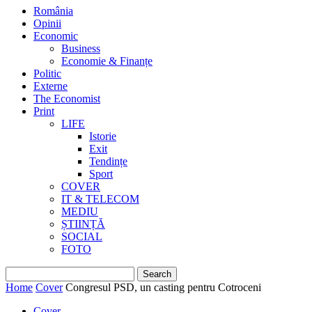
România
Opinii
Economic
Business
Economie & Finanțe
Politic
Externe
The Economist
Print
LIFE
Istorie
Exit
Tendințe
Sport
COVER
IT & TELECOM
MEDIU
ȘTIINȚĂ
SOCIAL
FOTO
Home
Cover
Congresul PSD, un casting pentru Cotroceni
Cover