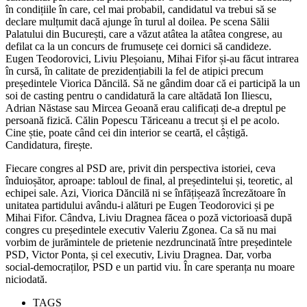
în condițiile în care, cel mai probabil, candidatul va trebui să se
declare mulțumit dacă ajunge în turul al doilea. Pe scena Sălii
Palatului din București, care a văzut atâtea la atâtea congrese, au
defilat ca la un concurs de frumusețe cei dornici să candideze.
Eugen Teodorovici, Liviu Pleșoianu, Mihai Fifor și-au făcut intrarea
în cursă, în calitate de prezidențiabili la fel de atipici precum
președintele Viorica Dăncilă. Să ne gândim doar că ei participă la un
soi de casting pentru o candidatură la care altădată Ion Iliescu,
Adrian Năstase sau Mircea Geoană erau calificați de-a dreptul pe
persoană fizică. Călin Popescu Tăriceanu a trecut și el pe acolo.
Cine știe, poate când cei din interior se ceartă, el câștigă.
Candidatura, firește.
Fiecare congres al PSD are, privit din perspectiva istoriei, ceva
înduioșător, aproape: tabloul de final, al președintelui și, teoretic, al
echipei sale. Azi, Viorica Dăncilă ni se înfățișează încrezătoare în
unitatea partidului avându-i alături pe Eugen Teodorovici și pe
Mihai Fifor. Cândva, Liviu Dragnea făcea o poză victorioasă după
congres cu președintele executiv Valeriu Zgonea. Ca să nu mai
vorbim de jurămintele de prietenie nezdruncinată între președintele
PSD, Victor Ponta, și cel executiv, Liviu Dragnea. Dar, vorba
social-democraților, PSD e un partid viu. În care speranța nu moare
niciodată.
TAGS