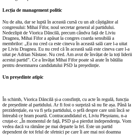
Lecția de management politic
Nu de alta, dar se luptă în această cursă cu un alt câștigător al
congresului: Mihai Fifor, noul secretar general al partidului.
Nedezlipit de Viorica Dăncilă, precum cândva față de Liviu
Dragnea, Mihai Fifor a apăsat la congres coarda sensibilă a
membrilor: „Eu nu cred ca este cineva în această sală care l-a uitat
pe Liviu Dragnea. Eu nu cred că în această sală este cineva care l-a
uitat pe Adrian Năstase. Nu cred. Am avut de învățat de la toți liderii
acestui partid”. Ce a învățat Mihai Fifor poate să arate în bătălia
pentru desemnarea candidatului PSD la președinție.
Un președinte atipic
În schimb, Viorica Dăncilă și-a consfințit, cu acte în regulă, funcția
de președinte al partidului. Ar fi fost o surpriză să nu fie așa. Până la
prezidențiale, ea va fi șefa partidului, o șefă despre care unii încă se
întreabă ce hram poartă. Contracandidatul ei, Liviu Pleșoianu, n-a
cruțat-o: „În momentul de faţă, PSD şi-a pierdut independenţa. Vom
vedea dacă va rămâne pe mai departe la fel. Este un partid
dependent de tot felul de sfetnici pe care îi are mai noi doamna