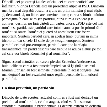
Dăncilă, cei pe care şi i-a ales oficial, cei cu care neoficial are
întâlniri”. Viorica Dăncilă este un președinte atipic al PSD. Dintr-un
membru mai degrabă obscur, a ajuns un prim-ministru și mai atipic
și, deocamdată, un lider care convine tuturor, care a schimbat uluitor
paradigma în care se mișcă partidul, după cum a explicat și la
congres, desigur, nu fără cârteli din partea unora: „PSD este cel mai
românesc partid, este partidul care întotdeauna a pus în primul rând
românii și soarta României și cred că acest lucru este foarte
important. Suntem partidul care, în același timp, purtăm în inimă
tricolorul, dar și cele 12 stele de pe steagul european. Suntem
partidul cel mai pro-european, partidul care ține la relația
transatlantică, un partid deschis care trebuie să aducă alături pe toți
cei care vor binele României și al românilor”.
Sigur, scorul usturător cu care a pierdut Ecaterina Andronescu,
huiduielile cu care a fost practic împiedicat să își țină discursul
Marian Oprișan au fost semnale interesante în acest congres. Dar
mai degrabă au fost rezultatul unor reglări personale în interiorul
partidului.
Un final previzibil, un partid viu
Dincolo de toate acestea, actualul congres a fost mai degrabă un
preludiu al următorului, cel din august, când va fi desemnat
candidatul partidului la prezidențiale. O decizie extrem de delicată,