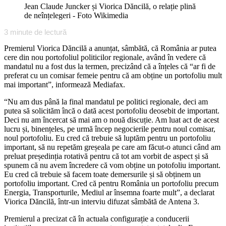
Jean Claude Juncker și Viorica Dăncilă, o relație plină
de neînțelegeri - Foto Wikimedia
3
minute de lectură
Premierul Viorica Dăncilă a anunțat, sâmbătă, că România ar putea
cere din nou portofoliul politicilor regionale, având în vedere că
mandatul nu a fost dus la termen, precizând că a înțeles că “ar fi de
preferat cu un comisar femeie pentru că am obține un portofoliu mult
mai important”, informează Mediafax.
“Nu am dus până la final mandatul pe politici regionale, deci am
putea să solicităm încă o dată acest portofoliu deosebit de important.
Deci nu am încercat să mai am o nouă discuție. Am luat act de acest
lucru și, binențeles, pe urmă încep negocierile pentru noul comisar,
noul portofoliu. Eu cred că trebuie să luptăm pentru un portofoliu
important, să nu repetăm greșeala pe care am făcut-o atunci când am
preluat președinția rotativă pentru că tot am vorbit de aspect și să
spunem că nu avem încredere că vom obține un potofoliu important.
Eu cred că trebuie să facem toate demersurile și să obținem un
portofoliu important. Cred că pentru România un portofoliu precum
Energia, Transporturile, Mediul ar însemna foarte mult”, a declarat
Viorica Dăncilă, într-un interviu difuzat sâmbătă de Antena 3.
Premierul a precizat că în actuala configurație a conducerii