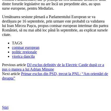
dintre forurile legislative nu are încă un președinte ales, au spus
surse europene, pentru Mediafax.
Următoarea sesiune plenară a Parlamentului European se va
desfășura pe 16 septembrie, prin urmare este probabil ca validarea
lui Ioan Mircea Pașcu, propus comisar european interimar din partea
României, să nu mai aibă loc până în septembrie, au explicat sursele
citate.
TAGS
comisar european
politic regionale
viorica dancila
Previous article
DJ exclus definitiv de la Electric Castle după ce a
pus o manea a lui Adrian Minune
Next article
Primar exclus din PSD, trecut la PNL: “Am orientări de
dreapta”
Știri