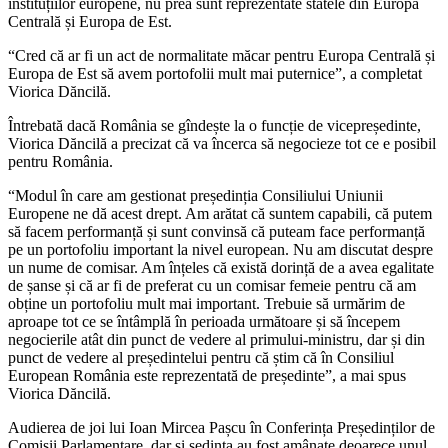
instituțiilor europene, nu prea sunt reprezentate statele din Europa
Centrală și Europa de Est.
“Cred că ar fi un act de normalitate măcar pentru Europa Centrală și
Europa de Est să avem portofolii mult mai puternice”, a completat
Viorica Dăncilă.
Întrebată dacă România se gîndește la o funcție de vicepreședinte,
Viorica Dăncilă a precizat că va încerca să negocieze tot ce e posibil
pentru România.
“Modul în care am gestionat președinția Consiliului Uniunii
Europene ne dă acest drept. Am arătat că suntem capabili, că putem
să facem performanță și sunt convinsă că puteam face performanță
pe un portofoliu important la nivel european. Nu am discutat despre
un nume de comisar. Am înțeles că există dorință de a avea egalitate
de șanse și că ar fi de preferat cu un comisar femeie pentru că am
obține un portofoliu mult mai important. Trebuie să urmărim de
aproape tot ce se întâmplă în perioada următoare și să începem
negocierile atât din punct de vedere al primului-ministru, dar și din
punct de vedere al președintelui pentru că știm că în Consiliul
European România este reprezentată de președinte”, a mai spus
Viorica Dăncilă.
Audierea de joi lui Ioan Mircea Pașcu în Conferința Președinților de
Comisii Parlamentare, dar și ședința au fost amânate deoarece unul