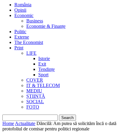
România
Opinii
Economic
Business
Economie & Finanțe
Politic
Externe
The Economist
Print
LIFE
Istorie
Exit
Tendințe
Sport
COVER
IT & TELECOM
MEDIU
ȘTIINȚĂ
SOCIAL
FOTO
Home
Actualitate
Dăncilă: Am putea să solicităm încă o dată
protofoliul de comisar pentru politici regionale