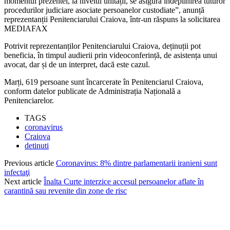
momentul prezentei, la nivelul unității, se asigură îndeplinirea tuturor
procedurilor judiciare asociate persoanelor custodiate”, anunță
reprezentanții Penitenciarului Craiova, într-un răspuns la solicitarea
MEDIAFAX
Potrivit reprezentanților Penitenciarului Craiova, deținuții pot
beneficia, în timpul audierii prin videoconferință, de asistența unui
avocat, dar și de un interpret, dacă este cazul.
Marți, 619 persoane sunt încarcerate în Penitenciarul Craiova,
conform datelor publicate de Administrația Națională a
Penitenciarelor.
TAGS
coronavirus
Craiova
detinuti
Previous article
Coronavirus: 8% dintre parlamentarii iranieni sunt
infectaţi
Next article
Înalta Curte interzice accesul persoanelor aflate în
carantină sau revenite din zone de risc