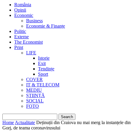
România
Opinii
Economic
Business
Economie & Finanțe
Politic
Externe
The Economist
Print
LIFE
Istorie
Exit
Tendințe
Sport
COVER
IT & TELECOM
MEDIU
ȘTIINȚĂ
SOCIAL
FOTO
Home
Actualitate
Deținuții din Craiova nu mai merg la instanțele din
Gorj, de teama coronavirusului