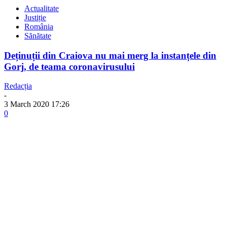
Actualitate
Justiție
România
Sănătate
Deținuții din Craiova nu mai merg la instanțele din
Gorj, de teama coronavirusului
Redacția
-
3 March 2020 17:26
0