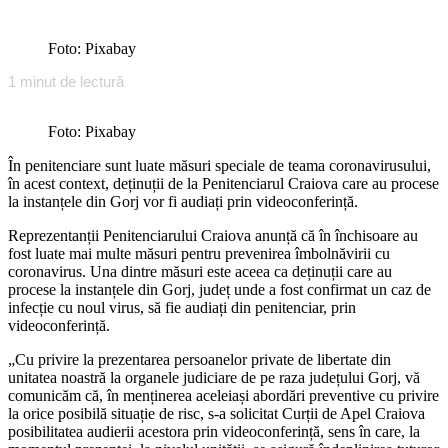
Foto: Pixabay
1
minut de lectură
Foto: Pixabay
În penitenciare sunt luate măsuri speciale de teama coronavirusului,
în acest context, deținuții de la Penitenciarul Craiova care au procese
la instanțele din Gorj vor fi audiați prin videoconferință.
Reprezentanții Penitenciarului Craiova anunță că în închisoare au
fost luate mai multe măsuri pentru prevenirea îmbolnăvirii cu
coronavirus. Una dintre măsuri este aceea ca deținuții care au
procese la instanțele din Gorj, județ unde a fost confirmat un caz de
infecție cu noul virus, să fie audiați din penitenciar, prin
videoconferință.
„Cu privire la prezentarea persoanelor private de libertate din
unitatea noastră la organele judiciare de pe raza județului Gorj, vă
comunicăm că, în menținerea aceleiași abordări preventive cu privire
la orice posibilă situație de risc, s-a solicitat Curții de Apel Craiova
posibilitatea audierii acestora prin videoconferință, sens în care, la