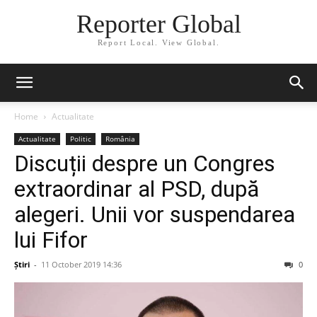
Reporter Global
Report Local. View Global.
Home
Actualitate
Actualitate
Politic
România
Discuții despre un Congres
extraordinar al PSD, după
alegeri. Unii vor suspendarea
lui Fifor
Știri
-
11 October 2019 14:36
0