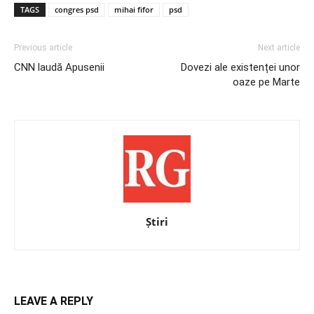
TAGS
congres psd
mihai fifor
psd
Previous article
Next article
CNN laudă Apusenii
Dovezi ale existenței unor
oaze pe Marte
Știri
LEAVE A REPLY