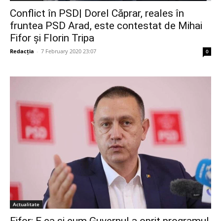
Conflict în PSD| Dorel Căprar, reales în
fruntea PSD Arad, este contestat de Mihai
Fifor și Florin Tripa
Redacția
-
7 February 2020 23:07
0
Actualitate
Fifor: E ca și cum Guvernul a oprit programul