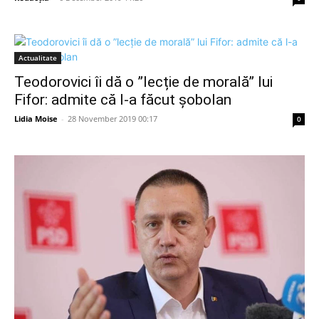
Actualitate
Teodorovici îi dă o ”lecție de morală” lui
Fifor: admite că l-a făcut șobolan
Lidia Moise
-
28 November 2019 00:17
0