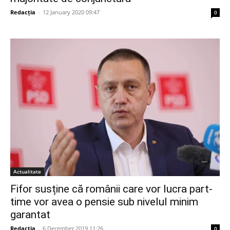
Redacția
-
12 January 2020 09:47
0
Actualitate
Fifor susține că românii care vor lucra part-
time vor avea o pensie sub nivelul minim
garantat
Redacția
-
6 December 2019 11:26
0