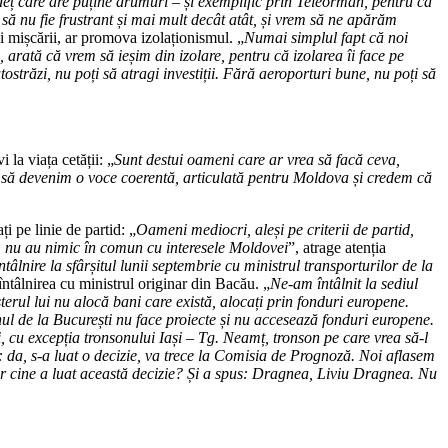
deț care are puține drumuri – și exemplific prin Teleorman, pentru că
să nu fie frustrant și mai mult decât atât, și vrem să ne apărăm
ai mișcării, ar promova izolaționismul. „
Numai simplul fapt că noi
 arată că vrem să ieșim din izolare, pentru că izolarea îi face pe
străzi, nu poți să atragi investiții. Fără aeroporturi bune, nu poți să
 la viața cetății: „
Sunt destui oameni care ar vrea să facă ceva,
nt să devenim o voce coerentă, articulată pentru Moldova și credem că
 pe linie de partid: „
Oameni mediocri, aleși pe criterii de partid,
um, nu au nimic în comun cu interesele Moldovei
”, atrage atenția
tâlnire la sfârșitul lunii septembrie cu ministrul transporturilor de la
e întâlnirea cu ministrul originar din Bacău. „
Ne-am întâlnit la sediul
terul lui nu alocă bani care există, alocați prin fonduri europene.
l de la București nu face proiecte și nu accesează fonduri europene.
 cu excepția tronsonului Iași – Tg. Neamț, tronson pe care vrea să-l
us: da, s-a luat o decizie, va trece la Comisia de Prognoză. Noi aflasem
dar cine a luat această decizie? Și a spus: Dragnea, Liviu Dragnea. Nu