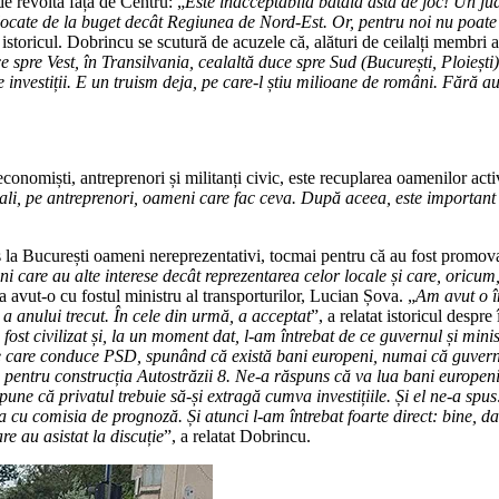
de revoltă față de Centru: „
Este inacceptabilă bătaia asta de joc! Un ju
locate de la buget decât Regiunea de Nord-Est. Or, pentru noi nu poate 
 istoricul. Dobrincu se scutură de acuzele că, alături de ceilalți membri 
 spre Vest, în Transilvania, cealaltă duce spre Sud (București, Ploiești),
nvestiții. E un truism deja, pe care-l știu milioane de români. Fără auto
 economiști, antreprenori și militanți civic, este recuplarea oamenilor activi
tuali, pe antreprenori, oameni care fac ceva. După aceea, este importa
 la București oameni nereprezentativi, tocmai pentru că au fost promovați
meni care au alte interese decât reprezentarea celor locale și care, oric
e a avut-o cu fostul ministru al transporturilor, Lucian Șova. „
Am avut o în
a anului trecut. În cele din urmă, a acceptat
”, a relatat istoricul despr
fost civilizat și, la un moment dat, l-am întrebat de ce guvernul și minis
ere care conduce PSD, spunând că există bani europeni, numai că guvernu
entru construcția Autostrăzii 8. Ne-a răspuns că va lua bani europeni,
upune că privatul trebuie să-și extragă cumva investițiile. Și el ne-a sp
a cu comisia de prognoză. Și atunci l-am întrebat foarte direct: bine, 
re au asistat la discuție
”, a relatat Dobrincu.