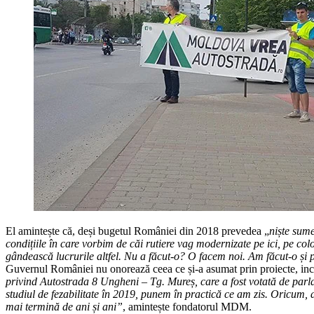
El amintește că, deși bugetul României din 2018 prevedea „
niște sume
condițiile în care vorbim de căi rutiere vag modernizate pe ici, pe co
gândească lucrurile altfel. Nu a făcut-o? O facem noi. Am făcut-o și 
Guvernul României nu onorează ceea ce și-a asumat prin proiecte, inclu
privind Autostrada 8 Ungheni – Tg. Mureș, care a fost votată de parla
studiul de fezabilitate în 2019, punem în practică ce am zis. Oricum, 
mai termină de ani și ani”
, amintește fondatorul MDM.