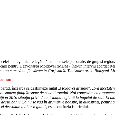
lelalte regiuni, are legătură cu interesele personale, de grup și regiona
 Mișcării pentru Dezvoltarea Moldovei (MDM), într-un interviu acordat R
 au cum să nu fie văzute în Gorj sau în Timișoara ori la Botoșani. Vorb
l comun
rtid, încearcă să desființeze mitul „
Moldovei asistate
”. „
S-a încetățen
oi suntem ținuți în spate de ceilalți români. Noi contestăm cu argumente
ii în 2016 situația privind contribuția regiunii la bugetul de stat. Ei 
c acești bani? Că nu se văd în drumurile noastre, în autostrăzi, pentru
ei dezvoltarea altor regiuni
”, este concluzia istoricului.