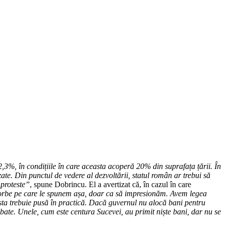
,3%, în condițiile în care aceasta acoperă 20% din suprafața țării. În
te. Din punctul de vedere al dezvoltării, statul român ar trebui să
 proteste”
, spune Dobrincu. El a avertizat că, în cazul în care
orbe pe care le spunem așa, doar ca să impresionăm. Avem legea
asta trebuie pusă în practică. Dacă guvernul nu alocă bani pentru
obate. Unele, cum este centura Sucevei, au primit niște bani, dar nu se