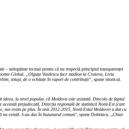
le – nelegitime tocmai pentru că nu respectă principiul transparenței
eporter Global.
„Olguța Vasilescu face stadion la Craiova, Liviu
im, totuși, de o echitate în raport de contribuții”,
spune istoricul.
it ideea, la nivel popular, că Moldova este asistată. Dincolo de faptul
 această prejudecată. Direcția regională de statistică Nord-Est (care
bine, noi eram pe plus. În anii 2012-2015, Nord-Estul Moldovei a dat cu
 că nu există. S-au dus în buzunarul comun
”, spune Dobrincu. „
Chiar