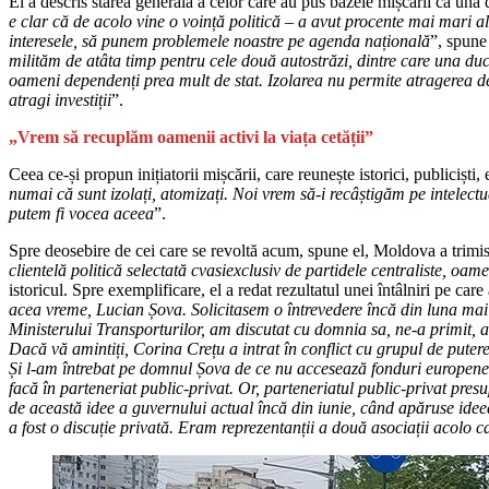
El a descris starea generală a celor care au pus bazele mișcării ca una 
e clar că de acolo vine o voință politică – a avut procente mai mari a
interesele, să punem problemele noastre pe agenda națională
”, spune
milităm de atâta timp pentru cele două autostrăzi, dintre care una duce
oameni dependenți prea mult de stat. Izolarea nu permite atragerea de i
atragi investiții
”.
„Vrem să recuplăm oamenii activi la viața cetății”
Ceea ce-și propun inițiatorii mișcării, care reunește istorici, publiciști,
numai că sunt izolați, atomizați. Noi vrem să-i recâștigăm pe intelec
putem fi vocea aceea
”.
Spre deosebire de cei care se revoltă acum, spune el, Moldova a trimis
clientelă politică selectată cvasiexclusiv de partidele centraliste, oa
istoricul. Spre exemplificare, el a redat rezultatul unei întâlniri pe car
acea vreme, Lucian Șova. Solicitasem o întrevedere încă din luna mai 
Ministerului Transporturilor, am discutat cu domnia sa, ne-a primit, a 
Dacă vă amintiți, Corina Crețu a intrat în conflict cu grupul de put
Și l-am întrebat pe domnul Șova de ce nu accesează fonduri europene p
facă în parteneriat public-privat. Or, parteneriatul public-privat pres
de această idee a guvernului actual încă din iunie, când apăruse idee
a fost o discuție privată. Eram reprezentanții a două asociații acolo ca