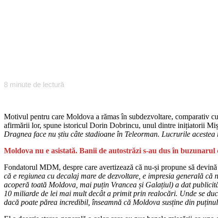
8
minute de lectură
Motivul pentru care Moldova a rămas în subdezvoltare, comparativ cu ce
afirmării lor, spune istoricul Dorin Dobrincu, unul dintre inițiatorii
Dragnea face nu știu câte stadioane în Teleorman. Lucrurile acestea nu
Moldova nu e asistată. Banii de autostrăzi s-au dus în buzunaru
Fondatorul MDM, despre care avertizează că nu-și propune să devină pa
că e regiunea cu decalaj mare de dezvoltare, e impresia generală că n
acoperă toată Moldova, mai puțin Vrancea și Galațiul) a dat publicităț
10 miliarde de lei mai mult decât a primit prin realocări. Unde se du
dacă poate părea incredibil, înseamnă că Moldova susține din puținul 