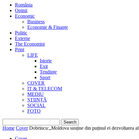
România
Opinii
Economic
Business
Economie & Finanțe
Politic
Externe
The Economist
Print
LIFE
Istorie
Exit
Tendințe
Sport
COVER
IT & TELECOM
MEDIU
ȘTIINȚĂ
SOCIAL
FOTO
Home
Cover
Dobrincu:„Moldova susține din puținul ei dezvoltarea al
Cover