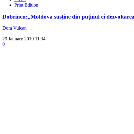
Print Edition
Dobrincu:„Moldova susține din puținul ei dezvoltarea
Dora Vulcan
-
29 January 2019 11:34
0