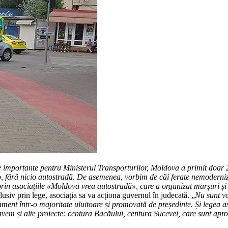
 importante pentru Ministerul Transporturilor, Moldova a primit doar 2
lo, fără nicio autostradă. De asemenea, vorbim de căi ferate nemoderniza
prin asociațiile «Moldova vrea autostradă», care a organizat marșuri și
siv prin lege, asociația sa va acționa guvernul în judecată. „
Nu sunt v
ment într-o majoritate uluitoare și promovată de președinte. Și legea 
avem și alte proiecte: centura Bacăului, centura Sucevei, care sunt apr