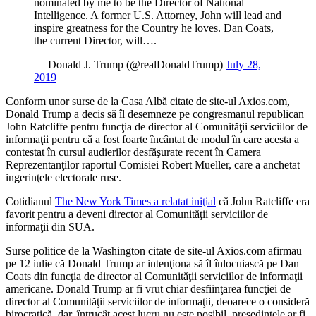
nominated by me to be the Director of National
Intelligence. A former U.S. Attorney, John will lead and
inspire greatness for the Country he loves. Dan Coats,
the current Director, will….
— Donald J. Trump (@realDonaldTrump)
July 28,
2019
Conform unor surse de la Casa Albă citate de site-ul Axios.com,
Donald Trump a decis să îl desemneze pe congresmanul republican
John Ratcliffe pentru funcţia de director al Comunităţii serviciilor de
informaţii pentru că a fost foarte încântat de modul în care acesta a
contestat în cursul audierilor desfăşurate recent în Camera
Reprezentanţilor raportul Comisiei Robert Mueller, care a anchetat
ingerinţele electorale ruse.
Cotidianul
The New York Times a relatat iniţial
că John Ratcliffe era
favorit pentru a deveni director al Comunităţii serviciilor de
informaţii din SUA.
Surse politice de la Washington citate de site-ul Axios.com afirmau
pe 12 iulie că Donald Trump ar intenţiona să îl înlocuiască pe Dan
Coats din funcţia de director al Comunităţii serviciilor de informaţii
americane. Donald Trump ar fi vrut chiar desfiinţarea funcţiei de
director al Comunităţii serviciilor de informaţii, deoarece o consideră
birocratică, dar, întrucât acest lucru nu este posibil, preşedintele ar fi