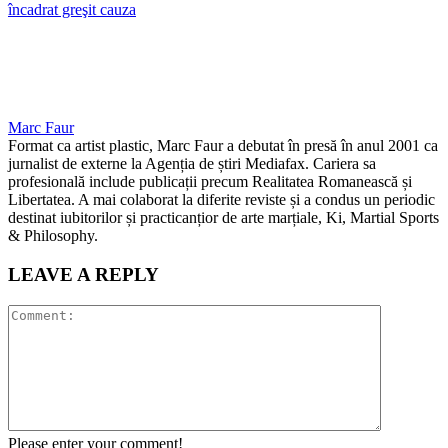
încadrat greşit cauza
Marc Faur
Format ca artist plastic, Marc Faur a debutat în presă în anul 2001 ca
jurnalist de externe la Agenția de știri Mediafax. Cariera sa
profesională include publicații precum Realitatea Romanească și
Libertatea. A mai colaborat la diferite reviste și a condus un periodic
destinat iubitorilor și practicanțior de arte marțiale, Ki, Martial Sports
& Philosophy.
LEAVE A REPLY
Please enter your comment!