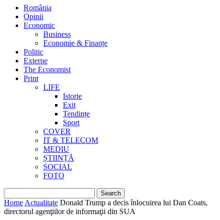
România
Opinii
Economic
Business
Economie & Finanțe
Politic
Externe
The Economist
Print
LIFE
Istorie
Exit
Tendințe
Sport
COVER
IT & TELECOM
MEDIU
ȘTIINȚĂ
SOCIAL
FOTO
Home
Actualitate
Donald Trump a decis înlocuirea lui Dan Coats,
directorul agenţiilor de informaţii din SUA