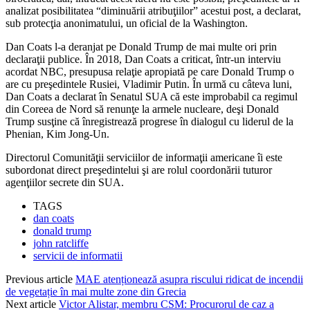
analizat posibilitatea “diminuării atribuţiilor” acestui post, a declarat,
sub protecţia anonimatului, un oficial de la Washington.
Dan Coats l-a deranjat pe Donald Trump de mai multe ori prin
declaraţii publice. În 2018, Dan Coats a criticat, într-un interviu
acordat NBC, presupusa relaţie apropiată pe care Donald Trump o
are cu preşedintele Rusiei, Vladimir Putin. În urmă cu câteva luni,
Dan Coats a declarat în Senatul SUA că este improbabil ca regimul
din Coreea de Nord să renunţe la armele nucleare, deşi Donald
Trump susţine că înregistrează progrese în dialogul cu liderul de la
Phenian, Kim Jong-Un.
Directorul Comunităţii serviciilor de informaţii americane îi este
subordonat direct preşedintelui şi are rolul coordonării tuturor
agenţiilor secrete din SUA.
TAGS
dan coats
donald trump
john ratcliffe
servicii de informatii
Previous article
MAE atenționează asupra riscului ridicat de incendii
de vegetație în mai multe zone din Grecia
Next article
Victor Alistar, membru CSM: Procurorul de caz a