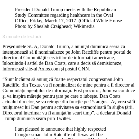
President Donald Trump meets with the Republican
Study Committee regarding healthcare in the Oval
Office, Friday, March 17, 2017. (Official White House
Photo by Shealah Craighead) Wikimedia
3
minute de lectură
Preşedintele SUA, Donald Trump, a anunţat duminică seară că
intenţionează să îl nominalizeze pe John Ratcliffe pentru postul de
director al Comunităţii serviciilor de informaţii americane,
înlocuindu-l astfel de Dan Coats, care a decis să demisioneze,
informează site-ul Axios.com şi postul CNN.
“Sunt încântat să anunţ că foarte respectatul congresman John
Ratcliffe, din Texas, va fi nominalizat de mine pentru a fi director al
Comunităţii agenţiilor de informaţii. Fost procuror, John va conduce
şi va inspira măreţie pentru ţara pe care o iubeşte. Dan Coats,
actualul director, se va retrage din funcţie pe 15 august. Aş vrea să îi
mulţumesc lui Dan pentru activitatea sa extraordinară în slujba ţării.
Directorul interimar va fi anunţat în scurt timp”, a declarat Donald
Trump duminică seară prin Twitter.
I am pleased to announce that highly respected
Congressman John Ratcliffe of Texas will be