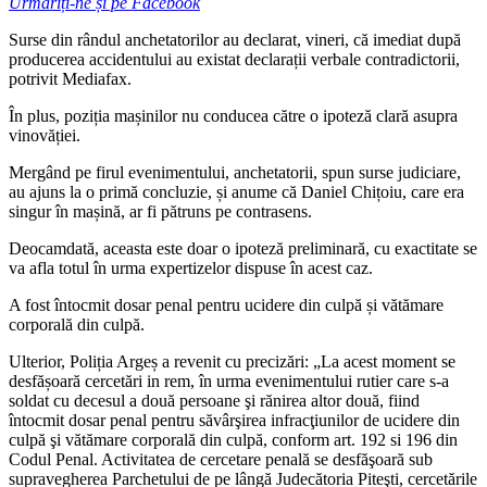
Urmăriți-ne și pe Facebook
Surse din rândul anchetatorilor au declarat, vineri, că imediat după
producerea accidentului au existat declarații verbale contradictorii,
potrivit Mediafax.
În plus, poziția mașinilor nu conducea către o ipoteză clară asupra
vinovăției.
Mergând pe firul evenimentului, anchetatorii, spun surse judiciare,
au ajuns la o primă concluzie, și anume că Daniel Chițoiu, care era
singur în mașină, ar fi pătruns pe contrasens.
Deocamdată, aceasta este doar o ipoteză preliminară, cu exactitate se
va afla totul în urma expertizelor dispuse în acest caz.
A fost întocmit dosar penal pentru ucidere din culpă și vătămare
corporală din culpă.
Ulterior, Poliția Argeș a revenit cu precizări: „La acest moment se
desfășoară cercetări in rem, în urma evenimentului rutier care s-a
soldat cu decesul a două persoane şi rănirea altor două, fiind
întocmit dosar penal pentru săvârşirea infracţiunilor de ucidere din
culpă şi vătămare corporală din culpă, conform art. 192 si 196 din
Codul Penal. Activitatea de cercetare penală se desfăşoară sub
supravegherea Parchetului de pe lângă Judecătoria Piteşti, cercetările