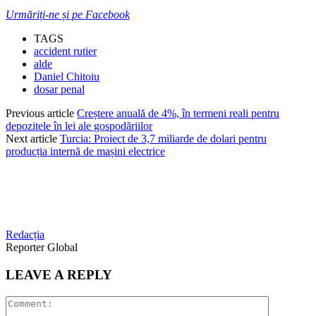
Urmăriți-ne și pe Facebook
TAGS
accident rutier
alde
Daniel Chitoiu
dosar penal
Previous article
Creștere anuală de 4%, în termeni reali pentru
depozitele în lei ale gospodăriilor
Next article
Turcia: Proiect de 3,7 miliarde de dolari pentru
producția internă de mașini electrice
Redacția
Reporter Global
LEAVE A REPLY