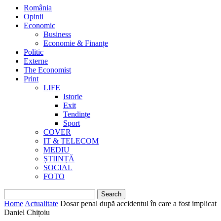
România
Opinii
Economic
Business
Economie & Finanțe
Politic
Externe
The Economist
Print
LIFE
Istorie
Exit
Tendințe
Sport
COVER
IT & TELECOM
MEDIU
ȘTIINȚĂ
SOCIAL
FOTO
Home
Actualitate
Dosar penal după accidentul în care a fost implicat
Daniel Chițoiu