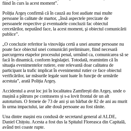
fiind în curs la acest moment”.
Poliția Argeș confirmă că în cauză au fost audiate mai multe
persoane în calitate de martor, „însă aspectele precizate de
persoanele respective şi eventualele concluzii fac obiectul
cercetărilor, neputând face, la acest moment, şi obiectul comunicării
publice”.
„O concluzie referitor la vinovăţia certă a unei anume persoane nu
poate face obiectul unei comunicări preliminare, fiind necesară
parcurgerea etapelor procesului penal, urmând ca, comunicarea să se
facă în dinamică, conform legislaţiei. Totodată, reamintim că în
situaţia evenimentelor rutiere, este relevantă doar calitatea de
participant la trafic implicat în evenimentul rutier ce face obiectul
verificărilor, iar măsurile legale sunt luate în funcţie de urmările
acestuia”, arată Poliția Argeș.
Accidentul a avut loc joi în localitatea Zamfirești din Argeș, unde o
mașină a pătruns pe contrasens și s-a lovit frontal de un alt
autoturism. O femeie de 73 de ani și un bărbat de 82 de ani au murit
în urma impactului, iar alte două persoane au fost rănite.
Una dintre mașini era condusă de secretarul general al ALDE,
Daniel Chițoiu. Acesta a fost dus la Spitalul Floreasca din Capitală,
având trei coaste rupte.