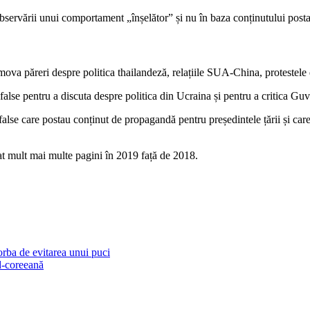
observării unui comportament „înșelător” și nu în baza conținutului posta
mova păreri despre politica thailandeză, relațiile SUA-China, protestele 
alse pentru a discuta despre politica din Ucraina și pentru a critica Guv
alse care postau conținut de propagandă pentru președintele țării și care
t mult mai multe pagini în 2019 față de 2018.
orba de evitarea unui puci
d-coreeană