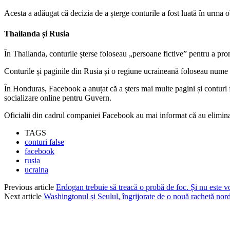
Acesta a adăugat că decizia de a șterge conturile a fost luată în urma 
Thailanda și Rusia
În Thailanda, conturile șterse foloseau „persoane fictive” pentru a pro
Conturile și paginile din Rusia și o regiune ucraineană foloseau nume f
În Honduras, Facebook a anuțat că a șters mai multe pagini și conturi f
socializare online pentru Guvern.
Oficialii din cadrul companiei Facebook au mai informat că au elimina
TAGS
conturi false
facebook
rusia
ucraina
Previous article
Erdogan trebuie să treacă o probă de foc. Și nu este v
Next article
Washingtonul și Seulul, îngrijorate de o nouă rachetă nor