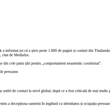
 informat joi că a șters peste 1.800 de pagini și conturi din Thailanda
s, citat de Mediafax.
se din cele patru țări pentru „comportament neautentic coordonat”.
 de persoane.
astfel de conturi la nivel global, după ce a fost criticată de mai multe
entru a decepționa oamenii în legătură cu identitatea și ocupația persoane