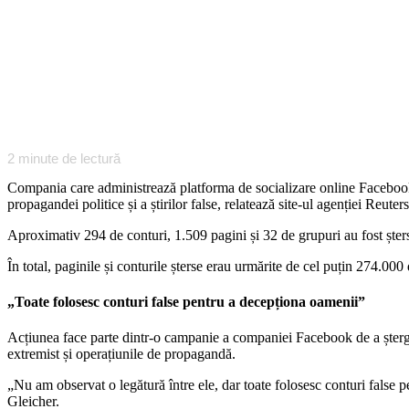
2
minute de lectură
Compania care administrează platforma de socializare online Facebook a
propagandei politice și a știrilor false, relatează site-ul agenției Reuter
Aproximativ 294 de conturi, 1.509 pagini și 32 de grupuri au fost șter
În total, paginile și conturile șterse erau urmărite de cel puțin 274.000
„Toate folosesc conturi false pentru a decepționa oamenii”
Acțiunea face parte dintr-o campanie a companiei Facebook de a șterge 
extremist și operațiunile de propagandă.
„Nu am observat o legătură între ele, dar toate folosesc conturi false p
Gleicher.