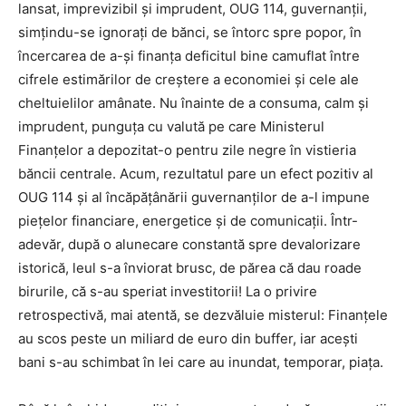
lansat, imprevizibil și imprudent, OUG 114, guvernanții,
simțindu-se ignorați de bănci, se întorc spre popor, în
încercarea de a-și finanța deficitul bine camuflat între
cifrele estimărilor de creștere a economiei și cele ale
cheltuielilor amânate. Nu înainte de a consuma, calm și
imprudent, punguța cu valută pe care Ministerul
Finanțelor a depozitat-o pentru zile negre în vistieria
băncii centrale. Acum, rezultatul pare un efect pozitiv al
OUG 114 și al încăpățânării guvernanților de a-l impune
piețelor financiare, energetice și de comunicații. Într-
adevăr, după o alunecare constantă spre devalorizare
istorică, leul s-a înviorat brusc, de părea că dau roade
birurile, că s-au speriat investitorii! La o privire
retrospectivă, mai atentă, se dezvăluie misterul: Finanțele
au scos peste un miliard de euro din buffer, iar acești
bani s-au schimbat în lei care au inundat, temporar, piața.