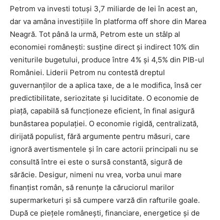
Petrom va investi totuși 3,7 miliarde de lei în acest an,
dar va amâna investițiile în platforma off shore din Marea
Neagră. Tot până la urmă, Petrom este un stâlp al
economiei românești: susține direct și indirect 10% din
veniturile bugetului, produce între 4% și 4,5% din PIB-ul
României. Liderii Petrom nu contestă dreptul
guvernanților de a aplica taxe, de a le modifica, însă cer
predictibilitate, seriozitate și luciditate. O economie de
piață, capabilă să funcționeze eficient, în final asigură
bunăstarea populației. O economie rigidă, centralizată,
dirijată populist, fără argumente pentru măsuri, care
ignoră avertismentele și în care actorii principali nu se
consultă între ei este o sursă constantă, sigură de
sărăcie. Desigur, nimeni nu vrea, vorba unui mare
finanțist român, să renunțe la căruciorul marilor
supermarketuri și să cumpere varză din rafturile goale.
După ce piețele românești, financiare, energetice și de