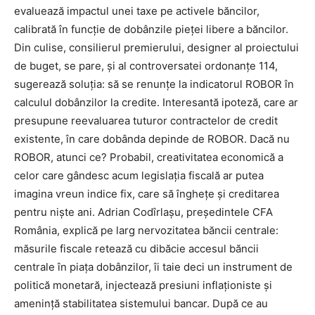
evaluează impactul unei taxe pe activele băncilor,
calibrată în funcție de dobânzile pieței libere a băncilor.
Din culise, consilierul premierului, designer al proiectului
de buget, se pare, și al controversatei ordonanțe 114,
sugerează soluția: să se renunțe la indicatorul ROBOR în
calculul dobânzilor la credite. Interesantă ipoteză, care ar
presupune reevaluarea tuturor contractelor de credit
existente, în care dobânda depinde de ROBOR. Dacă nu
ROBOR, atunci ce? Probabil, creativitatea economică a
celor care gândesc acum legislația fiscală ar putea
imagina vreun indice fix, care să înghețe și creditarea
pentru niște ani. Adrian Codîrlașu, președintele CFA
România, explică pe larg nervozitatea băncii centrale:
măsurile fiscale retează cu dibăcie accesul băncii
centrale în piața dobânzilor, îi taie deci un instrument de
politică monetară, injectează presiuni inflaționiste și
amenință stabilitatea sistemului bancar. După ce au