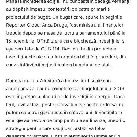
Până la închiderea ediției, nu cunoaștem dacă guvernanții
au depășit impasul contestării de către primari a
proiectului de buget. Un buget care, spune în paginile
Reporter Global Anca Dragu, fost ministru al finanțelor,
trebuia depus pe masa de lucru a parlamentului până la
15 noiembrie. O întârziere care blochează investițiile, și
așa derutate de OUG 114. Deci multe din proiectele
investiționale ale statului ar putea bălti în proceduri, din
cauza întârzierii nejustificate a bugetului de stat.
Dar cea mai dură lovitură a fanteziilor fiscale care
acompaniază, dar nu completează, bugetul anului 2019
este înghețarea planurilor de investiții în energie. Dacă
leul, lovit astăzi, peste câteva luni se poate redresa, nu
putem construi gazoducte în câteva luni. Investițiile în
energie au nevoie de timp pentru a se finaliza, uneori o
strategie pentru care cauți bani astăzi va folosi
generațiilor viitoare. Lipsa investițiilor în ultimii ani în