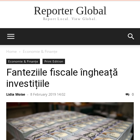
Reporter Global
Report Local. View Global.
Home
Economie & Finanțe
Economie & Finanțe
Print Edition
Fanteziile fiscale îngheață
investițiile
Lidia Moise
-
8 February 2019 14:02
0