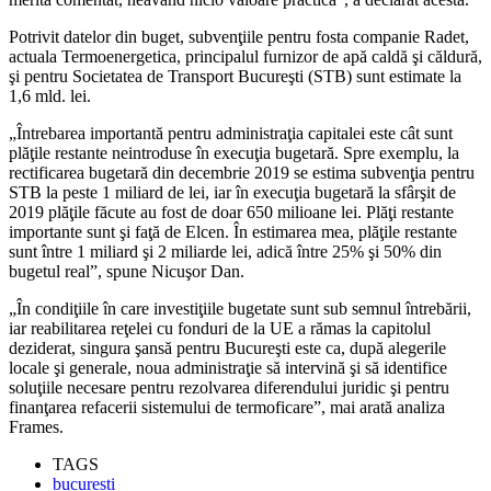
Potrivit datelor din buget, subvenţiile pentru fosta companie Radet,
actuala Termoenergetica, principalul furnizor de apă caldă şi căldură,
şi pentru Societatea de Transport Bucureşti (STB) sunt estimate la
1,6 mld. lei.
„Întrebarea importantă pentru administraţia capitalei este cât sunt
plăţile restante neintroduse în execuţia bugetară. Spre exemplu, la
rectificarea bugetară din decembrie 2019 se estima subvenţia pentru
STB la peste 1 miliard de lei, iar în execuţia bugetară la sfârşit de
2019 plăţile făcute au fost de doar 650 milioane lei. Plăţi restante
importante sunt şi faţă de Elcen. În estimarea mea, plăţile restante
sunt între 1 miliard şi 2 miliarde lei, adică între 25% şi 50% din
bugetul real”, spune Nicuşor Dan.
„În condiţiile în care investiţiile bugetate sunt sub semnul întrebării,
iar reabilitarea reţelei cu fonduri de la UE a rămas la capitolul
deziderat, singura şansă pentru Bucureşti este ca, după alegerile
locale şi generale, noua administraţie să intervină şi să identifice
soluţiile necesare pentru rezolvarea diferendului juridic şi pentru
finanţarea refacerii sistemului de termoficare”, mai arată analiza
Frames.
TAGS
bucuresti