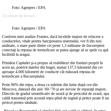
Foto: Agerpres / EPA
10
minute de lectură
Foto: Agerpres / EPA
Conform unei analize Frames, dacă lucrările majore de refacere a
conductelor, vitale pentru funcţionarea sistemului, vor fi din nou
amânate, o mare parte dintre cei peste 1,3 milioane de bucureşteni
conectaţi la reţeaua de termoficare ar putea ajunge să se spele cu apă
încălzită la aragaz.
Primăria Capitalei şi-a propus să reabiliteze din fonduri proprii în
acest an, potrivit datelor din buget, numai 137,5 kilometri din cei
aproape 4.000 kilometri de conducte cât măsoară reţeaua de
termoficare a Bucureştiului.
Peste 80% din reţea, a doua ca mărime din lume după cea din
Moscova, datează din anii ’60-’70 şi are nevoie de reparaţii majore.
Dincolo de gradul semnificativ de uzură şi de pericolul de avarii, apa
caldă transmisă prin această reţea plină de rugină şi petice poate fi un
pericol pentru sănătate.
,,Riscul ca Bucureştiul să rămână fără apă caldă şi căldură, în orice