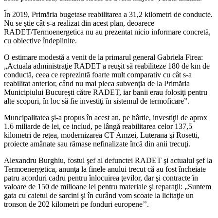
În 2019, Primăria bugetase reabilitarea a 31,2 kilometri de conducte.
Nu se ştie cât s-a realizat din acest plan, deoarece
RADET/Termoenergetica nu au prezentat nicio informare concretă,
cu obiective îndeplinite.
O estimare modestă a venit de la primarul general Gabriela Firea:
„Actuala administraţie RADET a reuşit să reabiliteze 180 de km de
conductă, ceea ce reprezintă foarte mult comparativ cu cât s-a
reabilitat anterior, când nu mai pleca subvenţia de la Primăria
Municipiului Bucureşti către RADET, iar banii erau folosiţi pentru
alte scopuri, în loc să fie investiţi în sistemul de termoficare”.
Muncipalitatea şi-a propus în acest an, pe hârtie, investiţii de aprox
1.6 miliarde de lei, ce includ, pe lângă reabilitarea celor 137,5
kilometri de reţea, modernizarea CT Amzei, Luterana şi Rosetti,
proiecte amânate sau rămase nefinalizate încă din anii trecuţi.
Alexandru Burghiu, fostul şef al defunctei RADET şi actualul şef la
Termoenergetica, anunţa la finele anului trecut că au fost încheiate
patru acorduri cadru pentru înlocuirea ţevilor, dar şi contracte în
valoare de 150 de milioane lei pentru materiale şi reparaţii: „Suntem
gata cu caietul de sarcini şi în curând vom scoate la licitaţie un
tronson de 202 kilometri pe fonduri europene’’.