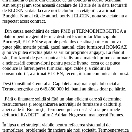
Am reuşit şi am scos această decalare de 10 zile de la data facturării
de ELCEN şi data la care noi facturăm la cetăţeni’’, a afirmat
Burghiu. Numai că, de atunci, potrivit ELCEN, noua societate nu a
respectat acest contract.
,,Din cauza neachitării de către PMB şi TERMOENERGETICA a
plăţilor pentru agentul termic destinat locuitorilor Municipiului
Bucureşti, ELCEN se apropie periculos de situaţia în care nu va
putea plăti materia primă, gazul natural, către furnizorul ROMGAZ
şi nu va putea efectua plata salariilor propriilor angajaţi. La rândul
său, furnizorul de gaz ar putea sista livrarea materiei prime ca urmare
a neîncasării contravalorii pentru gazele livrate, ceea ce ar putea
conduce la întreruperea furnizării apei calde şi a căldurii la
consumatori’’, a afirmat ELCEN, recent, într-un comunicat de presă.
Deşi Consiliuul General al Capitalei a majorat capitalul social al
Termoenergetica cu 645.880.000 lei, banii au rămas doar pe hârtie.
,,Fără o finanţare solidă şi fără un plan eficient care să determine
restructurarea şi reorganizarea activităţii de furnizare a căldurii şi
apei calde în Bucureşti, Termoenergetica riscă să o ia pe urmele
defunctei RADET’’, afirmă Adrian Negrescu, managerul Frames.
În lipsa unei strategii viabile pentru refacerea sistemului de
termoficare, problemele financiare ale noii societăţi Termoenergetica