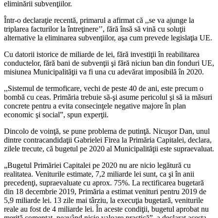
eliminării subvenţiilor.
Într-o declaraţie recentă, primarul a afirmat că ,,se va ajunge la
triplarea facturilor la întreţinere’’, fără însă să vină cu soluţii
alternative la eliminarea subvenţiilor, aşa cum prevede legislaţia UE.
Cu datorii istorice de miliarde de lei, fără investiţii în reabilitarea
conductelor, fără bani de subvenţii şi fără niciun ban din fonduri UE,
misiunea Municipalităţii va fi una cu adevărat imposibilă în 2020.
,,Sistemul de termoficare, vechi de peste 40 de ani, este precum o
bombă cu ceas. Primăria trebuie să-şi asume pericolul şi să ia măsuri
concrete pentru a evita consecinţele negative majore în plan
economic şi social”, spun experţii.
Dincolo de voinţă, se pune problema de putinţă. Nicuşor Dan, unul
dintre contracandidaţii Gabrielei Firea la Primăria Capitalei, declara,
zilele trecute, că bugetul pe 2020 al Municipalităţii este supraevaluat.
„Bugetul Primăriei Capitalei pe 2020 nu are nicio legătură cu
realitatea. Veniturile estimate, 7,2 miliarde lei sunt, ca şi în anii
precedenţi, supraevaluate cu aprox. 75%. La rectificarea bugetară
din 18 decembrie 2019, Primăria a estimat venituri pentru 2019 de
5,9 miliarde lei. 13 zile mai târziu, la execuţia bugetară, veniturile
reale au fost de 4 miliarde lei. În aceste condiţii, bugetul aprobat nu
merită comentat, neavând nicio valoare practică”, a declarat acesta.