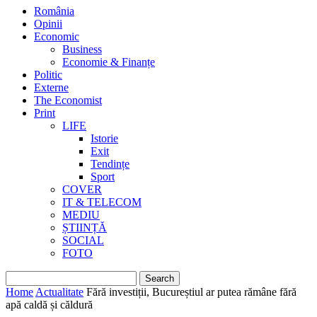
România
Opinii
Economic
Business
Economie & Finanțe
Politic
Externe
The Economist
Print
LIFE
Istorie
Exit
Tendințe
Sport
COVER
IT & TELECOM
MEDIU
ȘTIINȚĂ
SOCIAL
FOTO
Home
Actualitate
Fără investiții, Bucureștiul ar putea rămâne fără
apă caldă și căldură