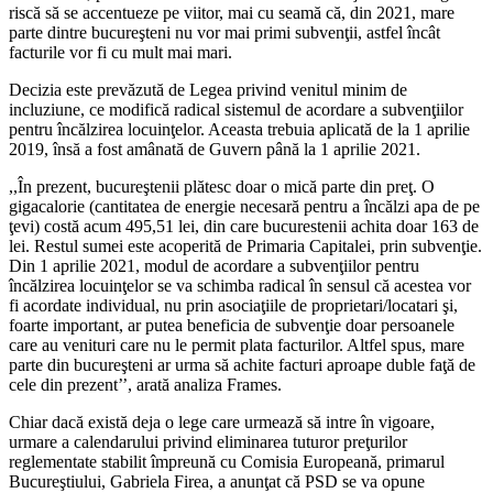
riscă să se accentueze pe viitor, mai cu seamă că, din 2021, mare
parte dintre bucureşteni nu vor mai primi subvenţii, astfel încât
facturile vor fi cu mult mai mari.
Decizia este prevăzută de Legea privind venitul minim de
incluziune, ce modifică radical sistemul de acordare a subvenţiilor
pentru încălzirea locuinţelor. Aceasta trebuia aplicată de la 1 aprilie
2019, însă a fost amânată de Guvern până la 1 aprilie 2021.
,,În prezent, bucureştenii plătesc doar o mică parte din preţ. O
gigacalorie (cantitatea de energie necesară pentru a încălzi apa de pe
ţevi) costă acum 495,51 lei, din care bucurestenii achita doar 163 de
lei. Restul sumei este acoperită de Primaria Capitalei, prin subvenţie.
Din 1 aprilie 2021, modul de acordare a subvenţiilor pentru
încălzirea locuinţelor se va schimba radical în sensul că acestea vor
fi acordate individual, nu prin asociaţiile de proprietari/locatari şi,
foarte important, ar putea beneficia de subvenţie doar persoanele
care au venituri care nu le permit plata facturilor. Altfel spus, mare
parte din bucureşteni ar urma să achite facturi aproape duble faţă de
cele din prezent’’, arată analiza Frames.
Chiar dacă există deja o lege care urmează să intre în vigoare,
urmare a calendarului privind eliminarea tuturor preţurilor
reglementate stabilit împreună cu Comisia Europeană, primarul
Bucureştiului, Gabriela Firea, a anunţat că PSD se va opune