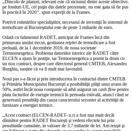
,,Dincolo de planuri, relevant este că niciunul dintre aceste obiective,
pe fonduri UE, cel puţin din datele prezentate, nu este gata să fie pus
în practică în 2020’’, spun experţii de la Frames.
Potrivit estimărilor specialiştilor, necesarul de investiţii în sistemul de
termoficare al Bucureştiului este de peste 3 miliarde de euro.
Odată cu falimentul RADET, anticipat de Frames încă din
primavara anului trecut, gestiunea reţelei de termoficare a fost
preluată, de la 1 decembrie 2019, de noua societate
Termoenergetica. Problema datoriilor istorice ale RADET către
ELCEN a ajuns în justiţie, iar Termoenergetica a pornit la drum cu
un nou contract, despre care directorul general CMTEB, Alexandru
Burghiu, susține că va fi mult mai favorabil.
Noul pas s-a făcut şi prin introducerea în contractul dintre CMTEB
şi Primăria Municipiului Bucureşti a posibilităţii plăţii unui avans de
50%, astfel încât noua companie să aibă asigurat un
cash flow
pentru
plata facturilor de energie termică în perioada estivală, atunci când se
generează penalităţi din cauza caracterului sezonier al activităţii de
furnizare a energiei termice.
„Acest contract (ELCEN-RADET- n.r) a fost mai mult decât
dăunător pentru RADET Bucureşti şi vedem efectele lui prin
penalitatile cumulate, in valoare de 3,7 miliarde de lei. Am reuşit şi
am înlăturat o parte din clauzele ce au condus la aceste penalităţi.