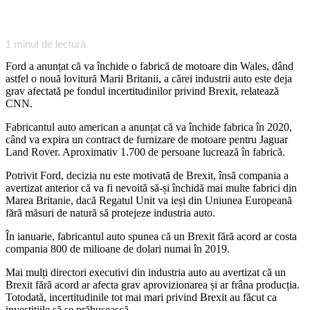
1
minut de lectură
Ford a anunțat că va închide o fabrică de motoare din Wales, dând
astfel o nouă lovitură Marii Britanii, a cărei industrii auto este deja
grav afectată pe fondul incertitudinilor privind Brexit, relatează
CNN.
Fabricantul auto american a anunțat că va închide fabrica în 2020,
când va expira un contract de furnizare de motoare pentru Jaguar
Land Rover. Aproximativ 1.700 de persoane lucrează în fabrică.
Potrivit Ford, decizia nu este motivată de Brexit, însă compania a
avertizat anterior că va fi nevoită să-și închidă mai multe fabrici din
Marea Britanie, dacă Regatul Unit va ieși din Uniunea Europeană
fără măsuri de natură să protejeze industria auto.
În ianuarie, fabricantul auto spunea că un Brexit fără acord ar costa
compania 800 de milioane de dolari numai în 2019.
Mai mulți directori executivi din industria auto au avertizat că un
Brexit fără acord ar afecta grav aprovizionarea și ar frâna producția.
Totodată, incertitudinile tot mai mari privind Brexit au făcut ca
investițiile să se prăbușească.