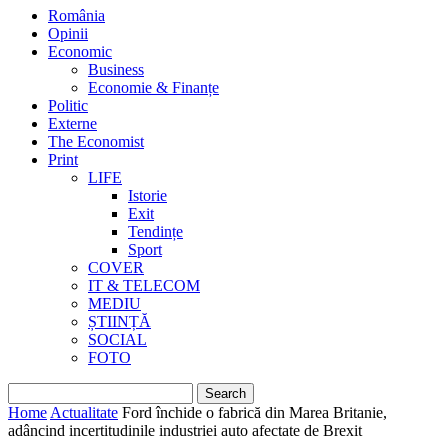
România
Opinii
Economic
Business
Economie & Finanțe
Politic
Externe
The Economist
Print
LIFE
Istorie
Exit
Tendințe
Sport
COVER
IT & TELECOM
MEDIU
ȘTIINȚĂ
SOCIAL
FOTO
Home
Actualitate
Ford închide o fabrică din Marea Britanie,
adâncind incertitudinile industriei auto afectate de Brexit