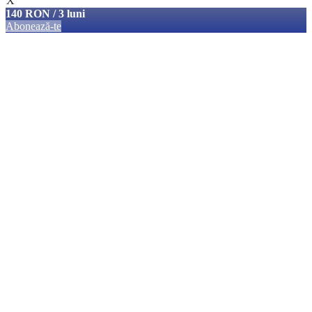
X
140 RON / 3 luni
Abonează-te