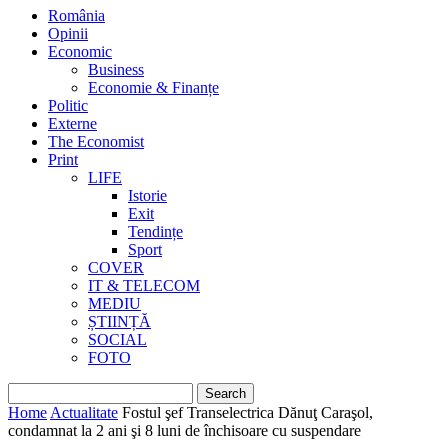
România
Opinii
Economic
Business
Economie & Finanțe
Politic
Externe
The Economist
Print
LIFE
Istorie
Exit
Tendințe
Sport
COVER
IT & TELECOM
MEDIU
ȘTIINȚĂ
SOCIAL
FOTO
Home
Actualitate
Fostul şef Transelectrica Dănuţ Caraşol,
condamnat la 2 ani şi 8 luni de închisoare cu suspendare