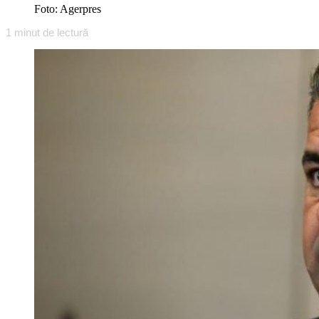
Foto: Agerpres
1
minut de lectură