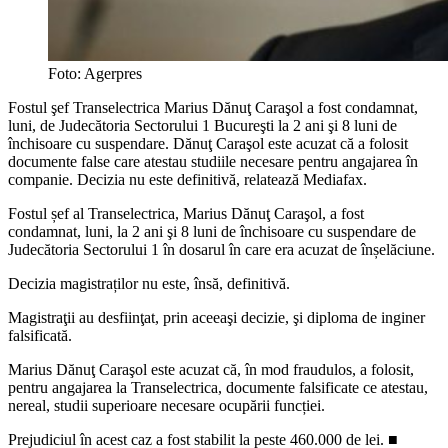
Foto: Agerpres
Fostul şef Transelectrica Marius Dănuţ Caraşol a fost condamnat,
luni, de Judecătoria Sectorului 1 Bucureşti la 2 ani şi 8 luni de
închisoare cu suspendare. Dănuţ Caraşol este acuzat că a folosit
documente false care atestau studiile necesare pentru angajarea în
companie. Decizia nu este definitivă, relatează Mediafax.
Fostul șef al Transelectrica, Marius Dănuţ Caraşol, a fost
condamnat, luni, la 2 ani şi 8 luni de închisoare cu suspendare de
Judecătoria Sectorului 1 în dosarul în care era acuzat de înșelăciune.
Decizia magistraților nu este, însă, definitivă.
Magistraţii au desfiinţat, prin aceeaşi decizie, şi diploma de inginer
falsificată.
Marius Dănuţ Caraşol este acuzat că, în mod fraudulos, a folosit,
pentru angajarea la Transelectrica, documente falsificate ce atestau,
nereal, studii superioare necesare ocupării funcției.
Prejudiciul în acest caz a fost stabilit la peste 460.000 de lei. ■