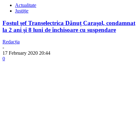
Actualitate
Justiție
Fostul şef Transelectrica Dănuţ Caraşol, condamnat
la 2 ani şi 8 luni de închisoare cu suspendare
Redacția
-
17 February 2020 20:44
0