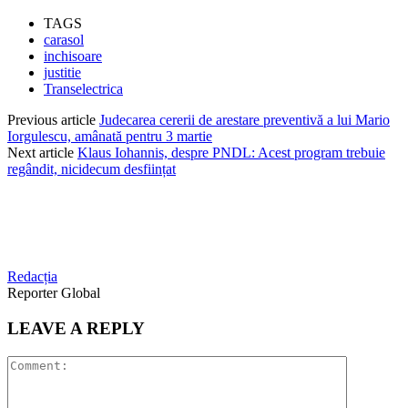
TAGS
carasol
inchisoare
justitie
Transelectrica
Previous article
Judecarea cererii de arestare preventivă a lui Mario
Iorgulescu, amânată pentru 3 martie
Next article
Klaus Iohannis, despre PNDL: Acest program trebuie
regândit, nicidecum desființat
Redacția
Reporter Global
LEAVE A REPLY