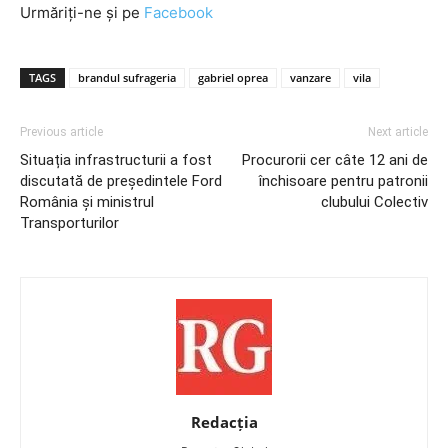
Urmăriți-ne și pe
Facebook
TAGS
brandul sufrageria
gabriel oprea
vanzare
vila
Previous article
Next article
Situația infrastructurii a fost
Procurorii cer câte 12 ani de
discutată de președintele Ford
închisoare pentru patronii
România și ministrul
clubului Colectiv
Transporturilor
Redacția