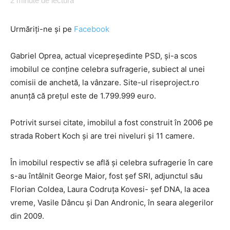
2
minute de lectură
Urmăriți-ne și pe
Facebook
Gabriel Oprea, actual vicepreședinte PSD, și-a scos
imobilul ce conține celebra sufragerie, subiect al unei
comisii de anchetă, la vânzare. Site-ul riseproject.ro
anunță că prețul este de 1.799.999 euro.
Potrivit sursei citate, imobilul a fost construit în 2006 pe
strada Robert Koch și are trei niveluri și 11 camere.
În imobilul respectiv se află și celebra sufragerie în care
s-au întâlnit George Maior, fost șef SRI, adjunctul său
Florian Coldea, Laura Codruța Kovesi- șef DNA, la acea
vreme, Vasile Dâncu și Dan Andronic, în seara alegerilor
din 2009.