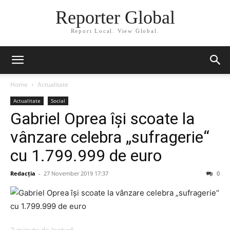
Reporter Global
Report Local. View Global.
Home
Actualitate
Actualitate
Social
Gabriel Oprea își scoate la
vânzare celebra „sufragerie“
cu 1.799.999 de euro
Redacția
-
27 November 2019 17:37
0