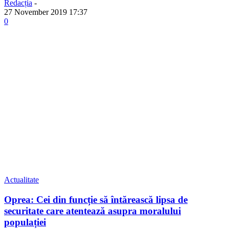
Redacția
-
27 November 2019 17:37
0
Actualitate
Oprea: Cei din funcție să întărească lipsa de
securitate care atentează asupra moralului
populației