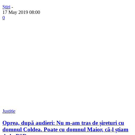
Știri
-
17 May 2019 08:00
0
Justiție
Oprea, după audieri: Nu m-am tras de șireturi cu
domnul Coldea. Poate cu domnul Maior, că-l știam