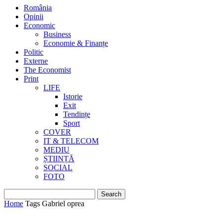
România
Opinii
Economic
Business
Economie & Finanțe
Politic
Externe
The Economist
Print
LIFE
Istorie
Exit
Tendințe
Sport
COVER
IT & TELECOM
MEDIU
ȘTIINȚĂ
SOCIAL
FOTO
Home
Tags
Gabriel oprea