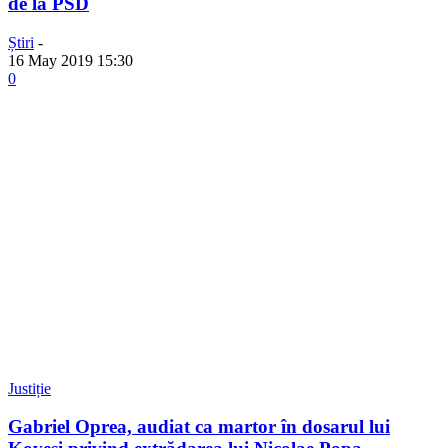
de la PSD
Știri
-
16 May 2019 15:30
0
Justiție
Gabriel Oprea, audiat ca martor în dosarul lui