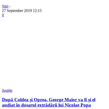
Știri
-
27 September 2019 12:15
0
Justiție
După Coldea și Oprea, George Maior va fi și el
audiat în dosarul extrădării lui Nicolae Popa