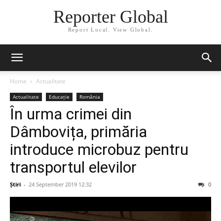
Reporter Global
Report Local. View Global.
Home
Actualitate
Actualitate
Educație
România
În urma crimei din
Dâmbovița, primăria
introduce microbuz pentru
transportul elevilor
Știri
-
24 September 2019 12:32
0