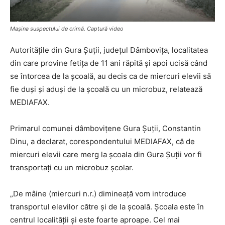
Mașina suspectului de crimă. Captură video
Autoritățile din Gura Șuții, județul Dâmbovița, localitatea
din care provine fetița de 11 ani răpită și apoi ucisă când
se întorcea de la școală, au decis ca de miercuri elevii să
fie duși și aduși de la școală cu un microbuz, relatează
MEDIAFAX.
Primarul comunei dâmbovițene Gura Șuții, Constantin
Dinu, a declarat, corespondentului MEDIAFAX, că de
miercuri elevii care merg la școala din Gura Șuții vor fi
transportați cu un microbuz școlar.
„De mâine (miercuri n.r.) dimineață vom introduce
transportul elevilor către și de la școală. Școala este în
centrul localității și este foarte aproape. Cel mai