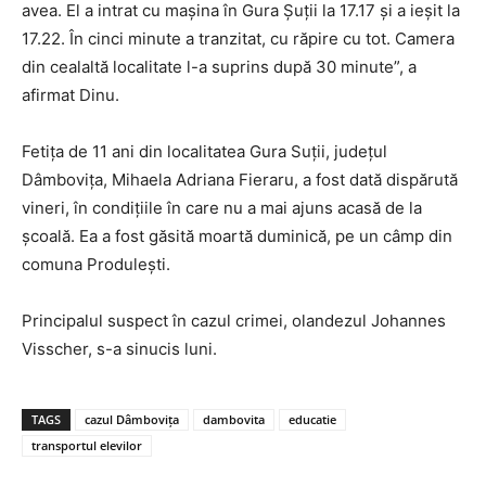
avea. El a intrat cu mașina în Gura Șuții la 17.17 și a ieșit la
17.22. În cinci minute a tranzitat, cu răpire cu tot. Camera
din cealaltă localitate l-a suprins după 30 minute”, a
afirmat Dinu.
Fetița de 11 ani din localitatea Gura Suții, județul
Dâmbovița, Mihaela Adriana Fieraru, a fost dată dispărută
vineri, în condițiile în care nu a mai ajuns acasă de la
școală. Ea a fost găsită moartă duminică, pe un câmp din
comuna Produlești.
Principalul suspect în cazul crimei, olandezul Johannes
Visscher, s-a sinucis luni.
TAGS
cazul Dâmbovița
dambovita
educatie
transportul elevilor